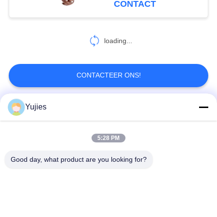
CONTACT
22
Piezoelectric
loading...
Keramiek
CONTACTEER ONS!
Yujies
populaire categorieën
Alle
10
Ultrasone
5:28 PM
De Ultrasone
Medische Ultrasone
Bellensensor
Omvormer van PZT
Omvormer
Good day, what product are you looking for?
ultrasone
Ultrasone
schoonmakende
Niveausensor
omvormer