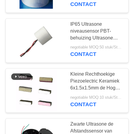
CONTACTEER
CONTACT
ONS
IP65 Ultrasone
22
VERZOEK
niveausensor PBT-
ultrasone
OM EEN
behuizing Ultrasone
brandstofsensor met
CITAAT
schoonmakende
negotiable MOQ:50 stuk/Stukken
kabels
CONTACT
omvormer
SITEMAP
Kleine Rechthoekige
Piezoelectric Keramiek
PRIVACY
6x1.5x1.5mm de Hoge
28
Prestaties van 246KHz
POLICY
negotiable MOQ:10 stuk/Stukken
Ultrasone
CONTACT
Niveausensor
Zwarte Ultrasone de
Afstandssensor van