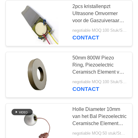
2pcs kristallenpzt
Ultrasone Omvormer
21
voor de Gaszuiveraar
van de Roestvrij
negotiable MOQ:100 Stuk/Stukken
Piezoelectric Schijf
staalschoonheid
CONTACT
50mm 800W Piezo
Ring, Piezoelectric
Ceramisch Element voor
Maskermachine
23
negotiable MOQ:100 Stuk/Stukken
CONTACT
Piezoelectric Buis
Holle Diameter 10mm
van het Bal Piezoelectric
Ceramische Element
voor Oceanografie
negotiable MOQ:50 stuk/Stukken