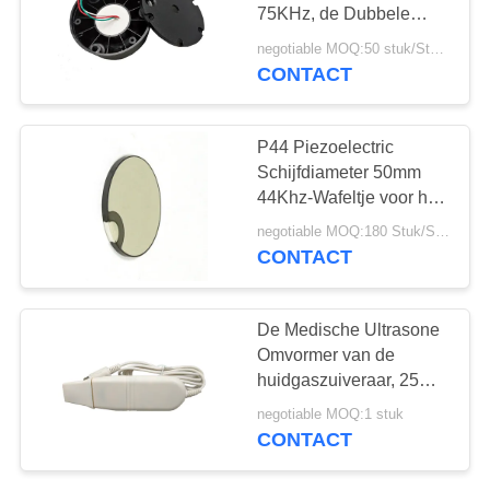
75KHz, de Dubbele
Sensor van de Dekkings
negotiable MOQ:50 stuk/Stukken
Ultrasone Brandstof
CONTACT
10
PZT-Poeder
P44 Piezoelectric
Schijfdiameter 50mm
44Khz-Wafeltje voor het
Schoonmaken van
negotiable MOQ:180 Stuk/Stukken
Omvormer
CONTACT
27
De Medische Ultrasone
Omvormer van de
Piezo Ring
huidgaszuiveraar, 25
KHz Ultrasone
negotiable MOQ:1 stuk
Omvormer
CONTACT