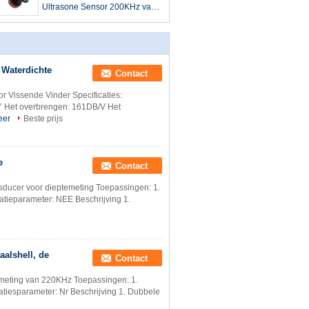
Ultrasone Sensor 200KHz van
PZT met de Certificatie van ISO
9001
 Waterdichte
Contact
 Vissende Vinder Specificaties:
° Het overbrengen: 161DB/V Het
eer
Beste prijs
e
Contact
sducer voor dieptemeting Toepassingen: 1.
tatieparameter: NEE Beschrijving 1.
aalshell, de
Contact
meting van 220KHz Toepassingen: 1.
tatiesparameter: Nr Beschrijving 1. Dubbele