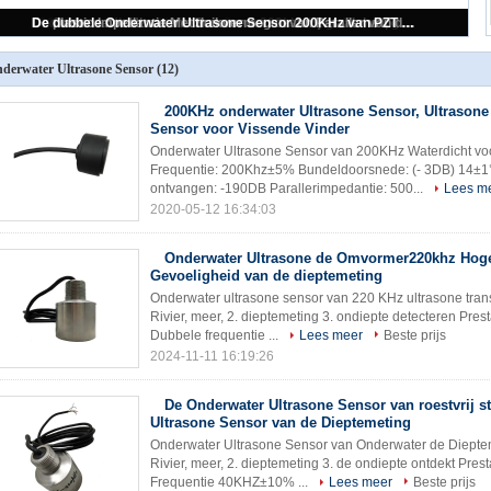
200KHz onderwater Ultrasone Sensor, Ultrasone Waterdichte Sensor voor Vissende Vinder
derwater Ultrasone Sensor
(12)
200KHz onderwater Ultrasone Sensor, Ultrasone
Sensor voor Vissende Vinder
Onderwater Ultrasone Sensor van 200KHz Waterdicht voor
Frequentie: 200Khz±5% Bundeldoorsnede: (- 3DB) 14±1
ontvangen: -190DB Parallerimpedantie: 500...
Lees m
2020-05-12 16:34:03
Onderwater Ultrasone de Omvormer220khz Hog
Gevoeligheid van de dieptemeting
Onderwater ultrasone sensor van 220 KHz ultrasone tran
Rivier, meer, 2. dieptemeting 3. ondiepte detecteren Pres
Dubbele frequentie ...
Lees meer
Beste prijs
2024-11-11 16:19:26
De Onderwater Ultrasone Sensor van roestvrij st
Ultrasone Sensor van de Dieptemeting
Onderwater Ultrasone Sensor van Onderwater de Diepte
Rivier, meer, 2. dieptemeting 3. de ondiepte ontdekt Pres
Frequentie 40KHZ±10% ...
Lees meer
Beste prijs