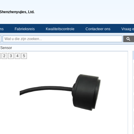
Shenzhenyujies, Ltd.
ns
Fabrieksreis
Kwaliteitscontrole
Contacteer ons
Vraag e
 Sensor
2
3
4
5