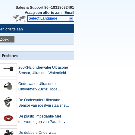
Sales & Support
86--18318032461
Vraag een offerte aan
-
Email
Select Language
en offerte aan
Zoek
Producten
200KHz onderwater Ultrasone
Sensor, Ultrasone Waterdichte
Sensor voor Vissende Vinder
Onderwater Ultrasone de
Omvormer220khz Hoge
Gevoeligheid van de
dieptemeting
De Onderwater Ultrasone
Sensor van roestvrij staalshell,
de Ultrasone Sensor van de
Dieptemeting
De plastic Impedantie Met
duikvermogen van Paraller van
de Huisvestings Ultrasone
Omvormer Lage
De dubbele Onderwater