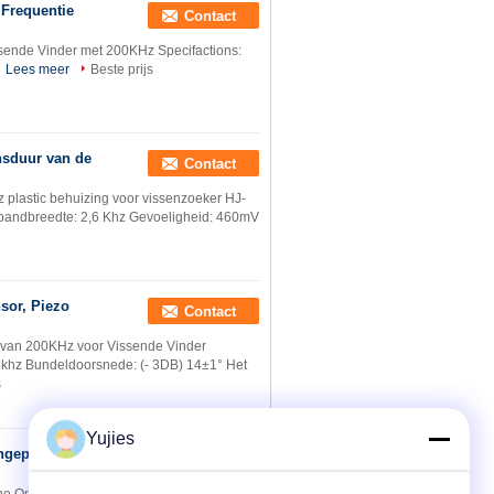
 Frequentie
Contact
sende Vinder met 200KHz Specifactions:
Lees meer
Beste prijs
sduur van de
Contact
 plastic behuizing voor vissenzoeker HJ-
 bandbreedte: 2,6 Khz Gevoeligheid: 460mV
sor, Piezo
Contact
g van 200KHz voor Vissende Vinder
khz Bundeldoorsnede: (- 3DB) 14±1° Het
s
Yujies
angepaste Hoge
Contact