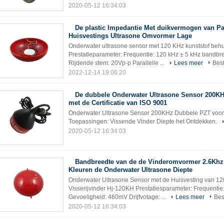
2020-05-12 16:34:03
De plastic Impedantie Met duikvermogen van Pa
Huisvestings Ultrasone Omvormer Lage
Onderwater ultrasone sensor met 120 KHz kunststof behu
Prestatieparameter: Frequentie: 120 kHz ± 5 kHz bandbr
Rijdende stem: 20Vp-p Parallelle ...
Lees meer
Best
2022-12-14 19:06:20
De dubbele Onderwater Ultrasone Sensor 200K
met de Certificatie van ISO 9001
Onderwater Ultrasone Sensor 200KHz Dubbele PZT voor 
Toepassingen: Vissende Vinder Diepte het Ontdekken.
2020-05-12 16:34:03
Bandbreedte van de de Vinderomvormer 2.6Khz
Kleuren de Onderwater Ultrasone Diepte
Onderwater Ultrasone Sensor met de Huisvesting van 1
Visserijvinder Hj-120KH Prestatiesparameter: Frequent
Gevoeligheid: 460mV Drijfvotage: ...
Lees meer
Bes
2020-05-12 16:34:03