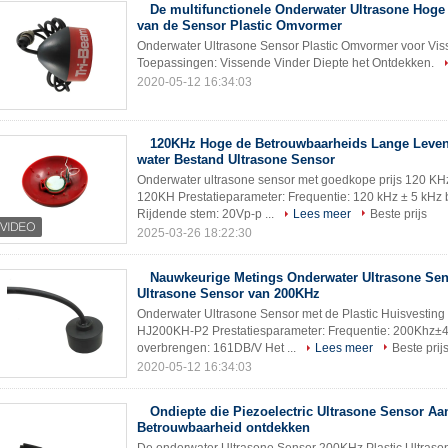
De multifunctionele Onderwater Ultrasone Hoge
van de Sensor Plastic Omvormer
Onderwater Ultrasone Sensor Plastic Omvormer voor Vis
Toepassingen: Vissende Vinder Diepte het Ontdekken.
2020-05-12 16:34:03
120KHz Hoge de Betrouwbaarheids Lange Leven
water Bestand Ultrasone Sensor
Onderwater ultrasone sensor met goedkope prijs 120 KHz
120KH Prestatieparameter: Frequentie: 120 kHz ± 5 kHz
Rijdende stem: 20Vp-p ...
Lees meer
Beste prijs
2025-03-26 18:22:30
Nauwkeurige Metings Onderwater Ultrasone Sen
Ultrasone Sensor van 200KHz
Onderwater Ultrasone Sensor met de Plastic Huisvestin
HJ200KH-P2 Prestatiesparameter: Frequentie: 200Khz±4
overbrengen: 161DB/V Het ...
Lees meer
Beste prij
2020-05-12 16:34:03
Ondiepte die Piezoelectric Ultrasone Sensor A
Betrouwbaarheid ontdekken