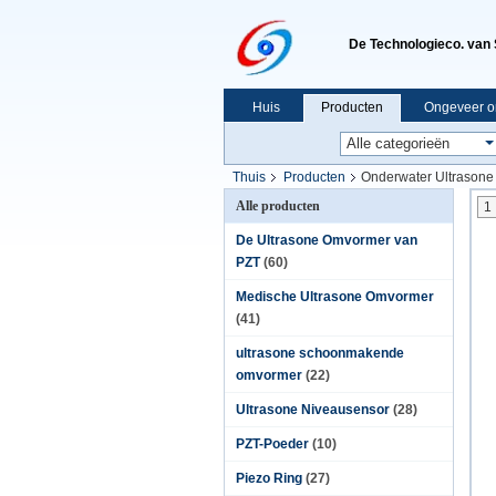
De Technologieco. van 
Huis
Producten
Ongeveer o
Thuis
Producten
Onderwater Ultrasone
Alle producten
1
De Ultrasone Omvormer van
PZT
(60)
Medische Ultrasone Omvormer
(41)
ultrasone schoonmakende
omvormer
(22)
Ultrasone Niveausensor
(28)
PZT-Poeder
(10)
Piezo Ring
(27)