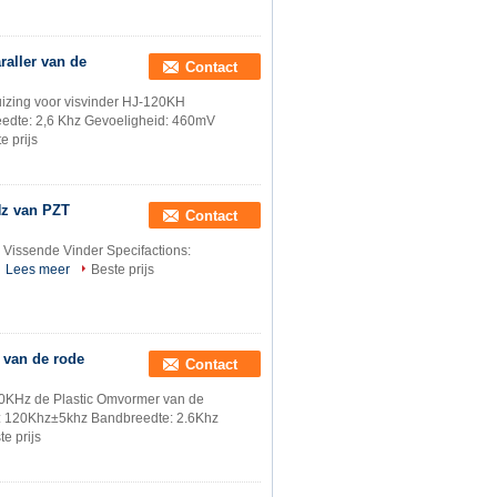
raller van de
Contact
izing voor visvinder HJ-120KH
eedte: 2,6 Khz Gevoeligheid: 460mV
e prijs
Hz van PZT
Contact
Vissende Vinder Specifactions:
Lees meer
Beste prijs
 van de rode
Contact
20KHz de Plastic Omvormer van de
ie: 120Khz±5khz Bandbreedte: 2.6Khz
te prijs