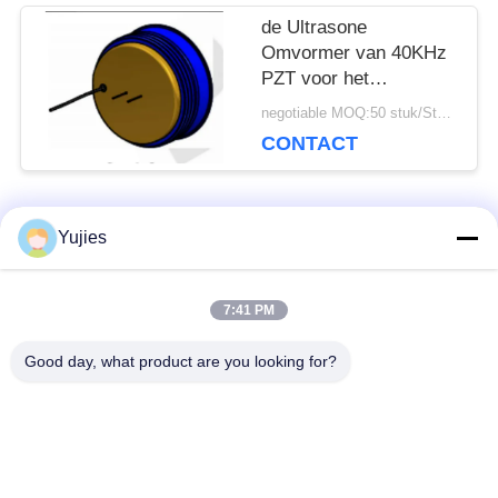
de Ultrasone
Omvormer van 40KHz
PZT voor het
Niveausensor Over
negotiable MOQ:50 stuk/Stukken
lange afstand van de
CONTACT
Messingshuisvesting
populaire categorieën
Yujies
Alle
7:41 PM
De Ultrasone
Medische Ultrasone
Omvormer van PZT
Omvormer
Good day, what product are you looking for?
ultrasone
Ultrasone
schoonmakende
Niveausensor
omvormer