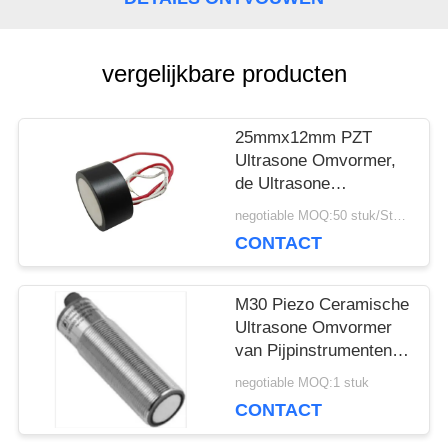
POLICY
vergelijkbare producten
25mmx12mm PZT
Ultrasone Omvormer,
de Ultrasone
Piezoelectric
negotiable MOQ:50 stuk/Stukken
Omvormer van 112KHz
CONTACT
M30 Piezo Ceramische
Ultrasone Omvormer
van Pijpinstrumenten
voor Niveaumeter
negotiable MOQ:1 stuk
CONTACT