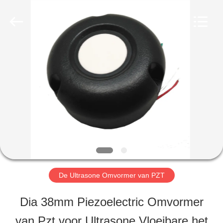
-
2025
Shenzhen
Yujies
Technology
Co.,
HUIS
Ltd..
All
Rights
Reserved.
PRODUCTEN
ONGEVEER
ONS
De Ultrasone Omvormer van PZT
FABRIEKSREIS
Dia 38mm Piezoelectric Omvormer
van Pzt voor Ultrasone Vloeibare het