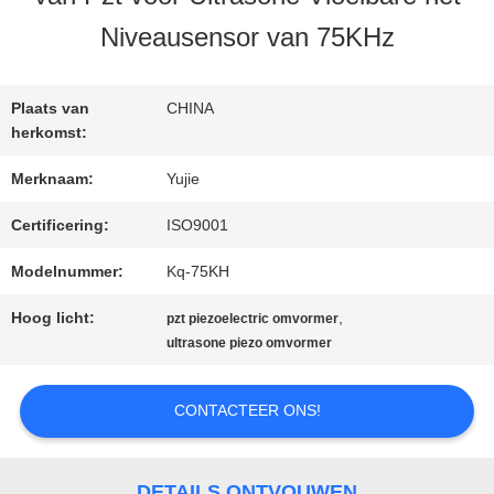
KWALITEITSCONTROLE
Niveausensor van 75KHz
CONTACTEER
Plaats van
CHINA
ONS
herkomst:
Merknaam:
Yujie
VERZOEK
Certificering:
ISO9001
OM EEN
Modelnummer:
Kq-75KH
CITAAT
Hoog licht:
,
pzt piezoelectric omvormer
ultrasone piezo omvormer
SITEMAP
CONTACTEER ONS!
PRIVACY
DETAILS ONTVOUWEN