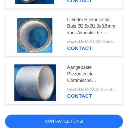
CONTACT
De ultrasone
Omvormer van de
Cilinder Piezoelectric
Buis Ø2.5xØ1.3x3.5mm
Stroommeter
voor Akoestische
Bronmeting
negotiable MOQ:100 Stuk/Stukken
CONTACT
9
Ultrasone
Aangepaste
Piezoelectric
Gasomvormer
Ceramische
Multifunctionele
negotiable MOQ:10 stuk/Stukken
Buisdiameter
CONTACT
Ø14xØ12x4mm
0
CONTACTEER ONS!