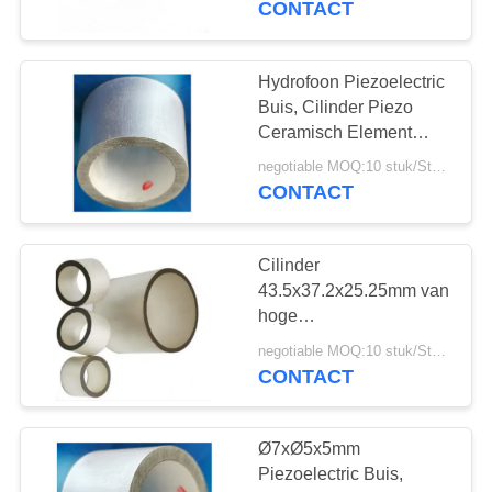
CONTACT
Beschikbare OEM
22
Piezoelectric
Hydrofoon Piezoelectric
Buis, Cilinder Piezo
Keramiek
Ceramisch Element
Ø6.35xØ4.9x6.35mm
negotiable MOQ:10 stuk/Stukken
CONTACT
Cilinder
10
43.5x37.2x25.25mm van
Ultrasone
hoge
Precisiepiezoceramic
Bellensensor
negotiable MOQ:10 stuk/Stukken
Lange Levensduur
CONTACT
Ø7xØ5x5mm
Piezoelectric Buis,