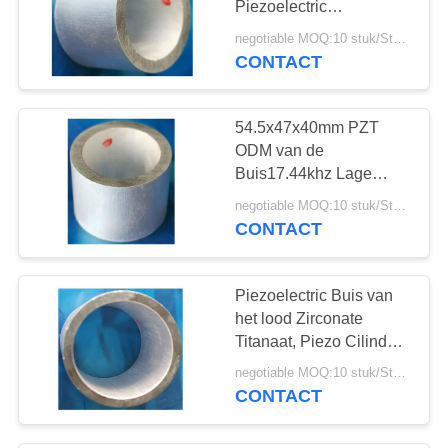
Piezoelectric
10
Ceramische Cilinder
negotiable MOQ:10 stuk/Stukken
Ultrasone
voor Meting
CONTACT
Cavitatieomvormer
54.5x47x40mm PZT
ODM van de
Buis17.44khz Lage
Resonerende
negotiable MOQ:10 stuk/Stukken
Weerstand Beschikbare
CONTACT
31
OEM
Ultrasone
Piezoelectric Buis van
Afstandssensor
het lood Zirconate
Titanaat, Piezo Cilinder
Ø11xØ8.6x10mm
negotiable MOQ:10 stuk/Stukken
CONTACT
12