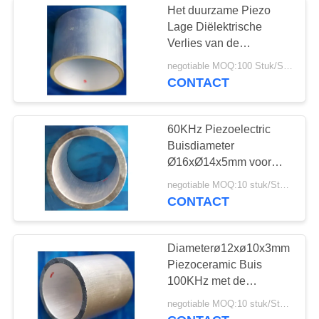
Het duurzame Piezo
Onderwater
Lage Diëlektrische
Verlies van de
Ultrasone Sensor
Buisø8xø6x8mm
negotiable MOQ:100 Stuk/Stukken
120KHz Resonerende
CONTACT
Frequentie
60KHz Piezoelectric
Buisdiameter
10
Ø16xØ14x5mm voor
ultrasoon
Ultrasone Hydrofoon
negotiable MOQ:10 stuk/Stukken
CONTACT
lassenomvormer
Diameterø12xø10x3mm
Piezoceramic Buis
100KHz met de
Certificatie van ISO
15
negotiable MOQ:10 stuk/Stukken
9001