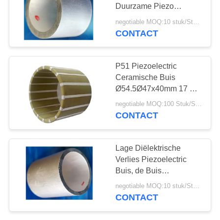
Duurzame Piezo
Cilinder
negotiable MOQ:10 stuk/Stukken
Ø9.6xØ8.2x9.5mm
CONTACT
10
PZT-Poeder
P51 Piezoelectric
Ceramische Buis
Ø54.5Ø47x40mm 17 de
Resonerende
negotiable MOQ:100 Stuk/Stukken
Frequentie van KHz
CONTACT
27
Lage Diëlektrische
Verlies Piezoelectric
Piezo Ring
Buis, de Buis
Ø36xØ31x20mm van
negotiable MOQ:10 stuk/Stukken
155KHZ PZT
CONTACT