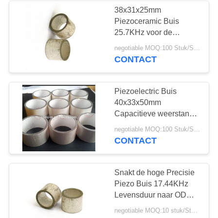
38x31x25mm
Piezoceramic Buis
21
25.7KHz voor de
Debietmeter van de
negotiable MOQ:100 Stuk/Stukken
Piezoelectric Schijf
Aardolieopsporing
CONTACT
Piezoelectric Buis
40x33x50mm
Capacitieve weerstand
3600 PF van de
23
negotiable MOQ:100 Stuk/Stukken
debietmeteromvormer
CONTACT
Piezoelectric Buis
Snakt de hoge Precisie
Piezo Buis 17.44KHz
Levensduur naar ODM
van de
negotiable MOQ:10 stuk/Stukken
Hydrofoontoepassing