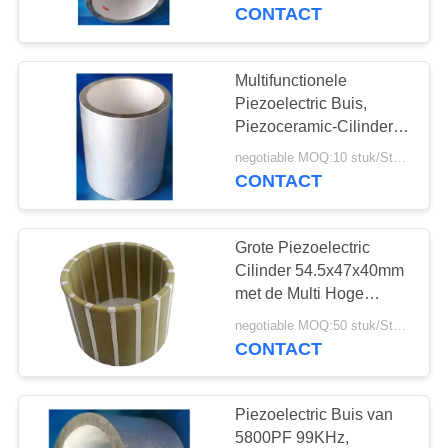
CONTACTEER
Resonerende
CONTACT
Weerstand
ONS
Multifunctionele
22
VERZOEK
Piezoelectric Buis,
ultrasone
OM EEN
Piezoceramic-Cilinder
Ø25.4xØ19.24x18.8mm
CITAAT
schoonmakende
negotiable MOQ:10 stuk/Stukken
CONTACT
omvormer
SITEMAP
Grote Piezoelectric
Cilinder 54.5x47x40mm
PRIVACY
met de Multi Hoge
28
Prestaties van Eletrodes
POLICY
negotiable MOQ:50 stuk/Stukken
Ultrasone
CONTACT
Niveausensor
Piezoelectric Buis van
5800PF 99KHz,