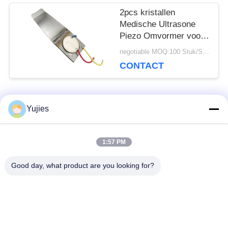
2pcs kristallen
Medische Ultrasone
Piezo Omvormer voor
Brede
negotiable MOQ:100 Stuk/Stukken
Hoofdschoonheidsgaszuiver
CONTACT
populaire categorieën
Yujies
Alle
1:57 PM
De Ultrasone
Medische Ultrasone
Omvormer van PZT
Omvormer
Good day, what product are you looking for?
ultrasone
Ultrasone
schoonmakende
Niveausensor
omvormer