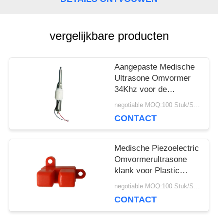
POLICY
vergelijkbare producten
Aangepaste Medische
Ultrasone Omvormer
34Khz voor de
Pulstellerstok van het
negotiable MOQ:100 Stuk/Stukken
Therapieapparaat
CONTACT
Medische Piezoelectric
Omvormerultrasone
klank voor Plastic
Bellen Ultrasone
negotiable MOQ:100 Stuk/Stukken
Sensor
CONTACT