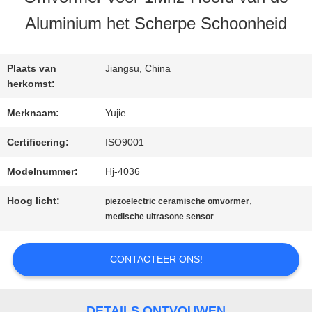
KWALITEITSCONTROLE
Aluminium het Scherpe Schoonheid
CONTACTEER
Plaats van
Jiangsu, China
ONS
herkomst:
Merknaam:
Yujie
VERZOEK
Certificering:
ISO9001
OM EEN
Modelnummer:
Hj-4036
CITAAT
Hoog licht:
,
piezoelectric ceramische omvormer
medische ultrasone sensor
SITEMAP
CONTACTEER ONS!
PRIVACY
DETAILS ONTVOUWEN