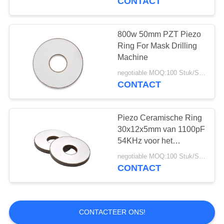
CONTACT
De ultrasone
Omvormer van de
800w 50mm PZT Piezo
Ring For Mask Drilling
Stroommeter
Machine
negotiable MOQ:100 Stuk/Stukken
CONTACT
9
Ultrasone
Piezo Ceramische Ring
30x12x5mm van 1100pF
Gasomvormer
54KHz voor het
Schoonmaken van
negotiable MOQ:100 Stuk/Stukken
Omvormer
CONTACT
0
CONTACTEER ONS!