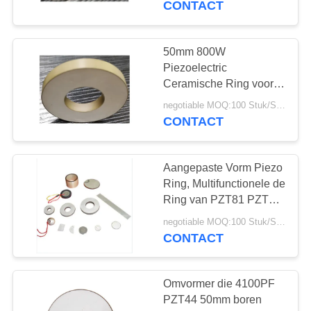
CONTACT
22
Piezoelectric
50mm 800W
Piezoelectric
Keramiek
Ceramische Ring voor
Ultrasone
negotiable MOQ:100 Stuk/Stukken
Masker/Boringsmachine
CONTACT
Aangepaste Vorm Piezo
10
Ring, Multifunctionele de
Ultrasone
Ring van PZT81 PZT44
Piezoceramic
Bellensensor
negotiable MOQ:100 Stuk/Stukken
CONTACT
Omvormer die 4100PF
PZT44 50mm boren