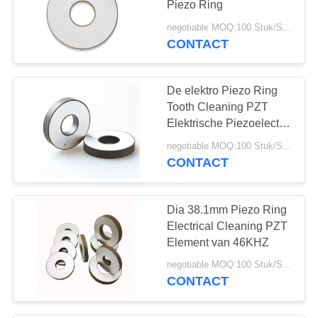
Piezo Ring
10
negotiable MOQ:100 Stuk/Stukken
Ultrasone
CONTACT
Cavitatieomvormer
De elektro Piezo Ring
Tooth Cleaning PZT
Elektrische Piezoelectric
Ceramische Ring van
negotiable MOQ:100 Stuk/Stukken
45KHZ
CONTACT
31
Ultrasone
Dia 38.1mm Piezo Ring
Afstandssensor
Electrical Cleaning PZT
Element van 46KHZ
negotiable MOQ:100 Stuk/Stukken
CONTACT
12