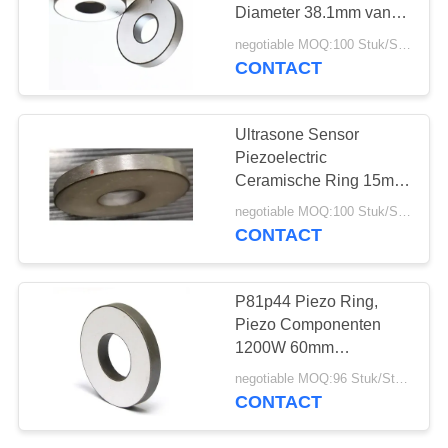
Diameter 38.1mm van
het Gebruikspzt Element
negotiable MOQ:100 Stuk/Stukken
CONTACT
10
PZT-Poeder
Ultrasone Sensor
Piezoelectric
Ceramische Ring 15mm
met de Certificatie van
negotiable MOQ:100 Stuk/Stukken
ISO 9001
CONTACT
27
P81p44 Piezo Ring,
Piezo Componenten
Piezo Ring
1200W 60mm
Aangepaste Diverse
negotiable MOQ:96 Stuk/Stukken
Grootte
CONTACT