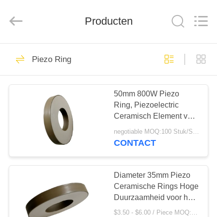
2025
Shenzhen
Yujies
Technology
Producten
Co.,
Ltd..
All
Rights
HUIS
Reserved.
60
Piezo Ring
De Ultrasone
PRODUCTEN
Omvormer van PZT
50mm 800W Piezo
Ring, Piezoelectric
ONGEVEER
Ceramisch Element voor
ONS
Maskermachine
negotiable MOQ:100 Stuk/Stukken
CONTACT
41
FABRIEKSREIS
Medische Ultrasone
Diameter 35mm Piezo
KWALITEITSCONTROLE
Ceramische Rings Hoge
Omvormer
Duurzaamheid voor het
Schoonmaken van
$3.50 - $6.00 / Piece MOQ:100 Stuk/Stukken