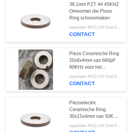
38.1mm PZT 44 45KHZ
Onderwater
Omvormer die Piezo
Ring schoonmaken
Ultrasone Sensor
negotiable MOQ:100 Stuk/Stukken
CONTACT
Piezo Ceramische Ring
20x8x4mm van 660pF
10
80KHz voor het
ultrasoon
Schoonmaken van
negotiable MOQ:100 Stuk/Stukken
Omvormer
CONTACT
lassenomvormer
Piezoelectric
Ceramische Ring
30x15x4mm van 50KHz
1250pF
15
negotiable MOQ:100 Stuk/Stukken