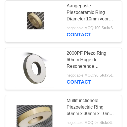
Aangepaste
Piezoceramic Ring
21
Diameter 10mm voor
Ultrasone
negotiable MOQ:100 Stuk/Stukken
Piezoelectric Schijf
Pulstelleromvormer
CONTACT
2000PF Piezo Ring
60mm Hoge de
Resonerende
Frequentie Lange
23
negotiable MOQ:96 Stuk/Stukken
Levensduur van 25Khz
CONTACT
Piezoelectric Buis
Multifunctionele
Piezoelectric Ring
60mm x 30mm x 10mm
Hoge Prestaties
negotiable MOQ:96 Stuk/Stukken