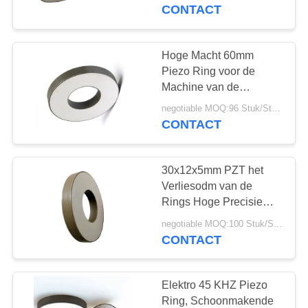
CONTACTEER
Omvormer
CONTACT
ONS
Hoge Macht 60mm
22
VERZOEK
Piezo Ring voor de
ultrasone
OM EEN
Machine van de
Ultrasoon Lassenboring
CITAAT
schoonmakende
negotiable MOQ:96 Stuk/Stukken
CONTACT
omvormer
SITEMAP
30x12x5mm PZT het
Verliesodm van de
PRIVACY
Rings Hoge Precisie
28
Lage Diëlektrische
POLICY
negotiable MOQ:100 Stuk/Stukken
Ultrasone
Beschikbare OEM
CONTACT
Niveausensor
Elektro 45 KHZ Piezo
Ring, Schoonmakende