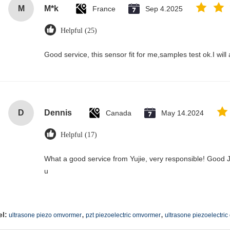
M
M*k
France
Sep 4.2025
Helpful (25)
Good service, this sensor fit for me,samples test ok.I wil
D
Dennis
Canada
May 14.2024
Helpful (17)
What a good service from Yujie, very responsible! Good J
u
,
,
el:
ultrasone piezo omvormer
pzt piezoelectric omvormer
ultrasone piezoelectri