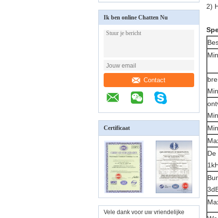
2)
H
Ik ben online Chatten Nu
Spe
Bes
Min
bre
Contact
Min
ont
Min
Mi
Certificaat
Ma
De 
1kH
Bun
3dB
Max
Vele dank voor uw vriendelijke