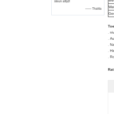
Wer
steun altijd!
Wat
—— Thalita
Gew
Toe
.
ni
.
Au
.
Na
.
Hi
.
Ro
Rat