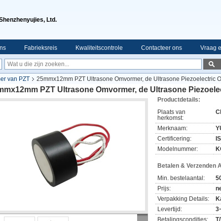
Shenzhenyujies, Ltd.
ns
Fabrieksreis
Kwaliteitscontrole
Contacteer ons
Vraag e
er van PZT
25mmx12mm PZT Ultrasone Omvormer, de Ultrasone Piezoelectric
mmx12mm PZT Ultrasone Omvormer, de Ultrasone Piezoele
Productdetails:
Plaats van
C
herkomst:
Merknaam:
Y
Certificering:
I
Modelnummer:
K
Betalen & Verzenden 
Min. bestelaantal:
5
Prijs:
n
Verpakking Details:
K
Levertijd:
3
Betalingscondities:
T