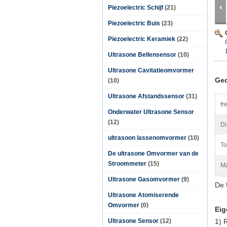
Piezoelectric Schijf
(21)
Piezoelectric Buis
(23)
Piezoelectric Keramiek
(22)
Ultrasone Bellensensor
(10)
Ultrasone Cavitatieomvormer
Ged
(10)
Ultrasone Afstandssensor
(31)
fr
Onderwater Ultrasone Sensor
(12)
Di
ultrasoon lassenomvormer
(10)
To
De ultrasone Omvormer van de
Stroommeter
(15)
Ma
Ultrasone Gasomvormer
(9)
De 
Ultrasone Atomiserende
Omvormer
(0)
Eig
Ultrasone Sensor
(12)
1)