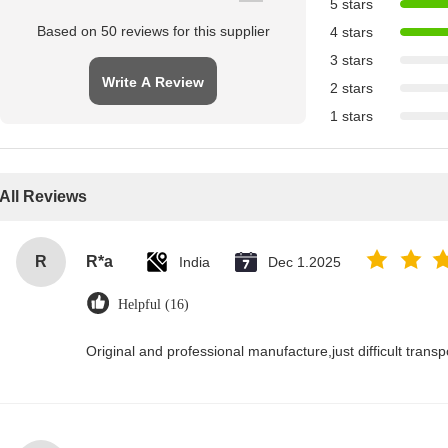
5 stars
Based on 50 reviews for this supplier
4 stars
3 stars
Write A Review
2 stars
1 stars
All Reviews
R
R*a
India
Dec 1.2025
Helpful (16)
Original and professional manufacture,just difficult transpor