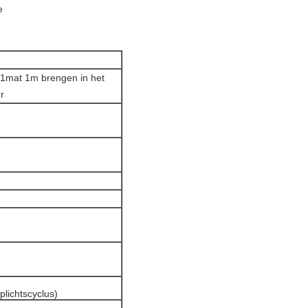
e
 1mat
1m brengen in het
r
lichtscyclus)