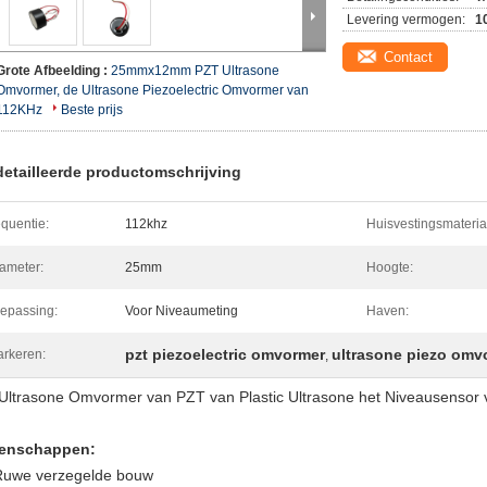
Levering vermogen:
1
Contact
Grote Afbeelding :
25mmx12mm PZT Ultrasone
Omvormer, de Ultrasone Piezoelectric Omvormer van
112KHz
Beste prijs
etailleerde productomschrijving
equentie:
112khz
Huisvestingsmateria
ameter:
25mm
Hoogte:
epassing:
Voor Niveaumeting
Haven:
pzt piezoelectric omvormer
ultrasone piezo omv
rkeren:
,
Ultrasone Omvormer van
PZT
van Plastic Ultrasone het Niveausensor
enschappen:
Ruwe verzegelde bouw