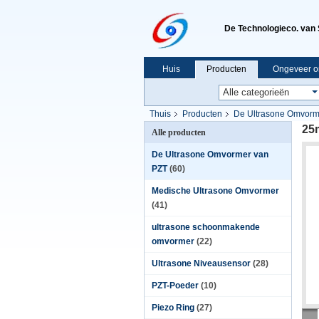
De Technologieco. van 
Huis
Producten
Ongeveer o
Thuis
Producten
De Ultrasone Omvorm
25
Alle producten
De Ultrasone Omvormer van
PZT
(60)
Medische Ultrasone Omvormer
(41)
ultrasone schoonmakende
omvormer
(22)
Ultrasone Niveausensor
(28)
PZT-Poeder
(10)
Piezo Ring
(27)