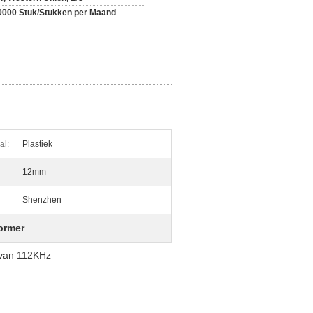
0000 Stuk/Stukken per Maand
al:
Plastiek
12mm
Shenzhen
ormer
 van 112KHz