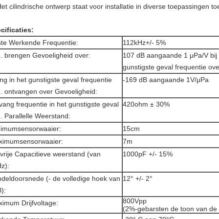
et cilindrische ontwerp staat voor installatie in diverse toepassingen to
cificaties:
te Werkende Frequentie:
112kHz+/- 5%
. brengen Gevoeligheid over:
107 dB aangaande 1 μPa/V bij
gunstigste geval frequentie ove
ng in het gunstigste geval frequentie
-169 dB aangaande 1V/μPa
. ontvangen over Gevoeligheid:
vang frequentie in het gunstigste geval
420ohm ± 30%
. Parallelle Weerstand:
nimumsensorwaaier:
15cm
ximumsensorwaaier:
7m
vrije Capacitieve weerstand (van
1000pF +/- 15%
z):
deldoorsnede (- de volledige hoek van
12° +/- 2°
):
800Vpp
imum Drijfvoltage:
(2%-gebarsten de toon van de p