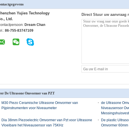
ntactgegevens
henzhen Yujies Technology
Direct Stuur uw aanvraag 
o., Ltd.
ontactpersoon:
Dream Chan
el.:
86-755-83747109
er De Ultrasone Omvormer van PZT
M30 Piezo Ceramische Ultrasone Omvormer van
de Ultrasone Omv
Pijpinstrumenten voor Niveaumeter
Niveausensor Ove
Messingshuisvest
Dia 38mm Piezoelectric Omvormer van Pzt voor Ultrasone
De plastic Ultra
Vloeibare het Niveausensor van 75KHz
Omvormer 60mm 