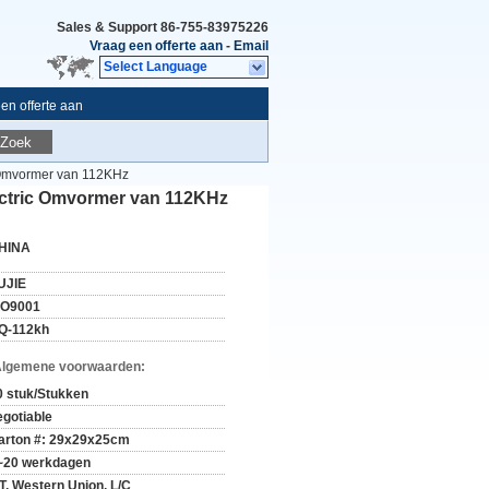
Sales & Support
86-755-83975226
Vraag een offerte aan
-
Email
Select Language
en offerte aan
Zoek
 Omvormer van 112KHz
ctric Omvormer van 112KHz
HINA
UJIE
SO9001
Q-112kh
Algemene voorwaarden:
0 stuk/Stukken
egotiable
arton #: 29x29x25cm
~20 werkdagen
/T, Western Union, L/C