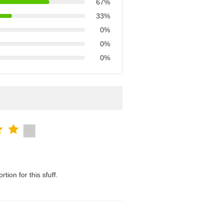
67%
33%
0%
0%
0%
tion for this sfuff.