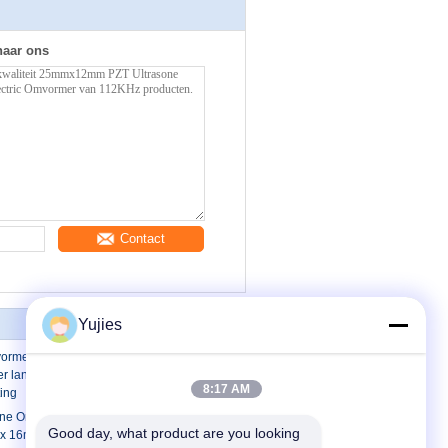
naar ons
Contact
Yujies
ormer van 40KHz PZT voor het
r lange afstand van de
8:17 AM
ing
sone Omvormer van PZT, Ultrasone
Good day, what product are you looking 
x 16mm van 80KHz