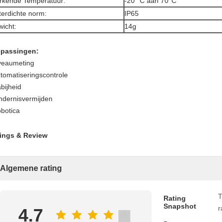
kende Temperatuur:
-20° C aan 70°C
erdichte norm:
IP65
icht:
14g
passingen:
veaumeting
tomatiseringscontrole
bijheid
ndernisvermijden
botica
ings & Review
Algemene rating
T
Rating
Snapshot
r
4.7