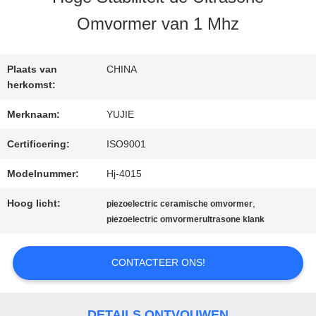
KWALITEITSCONTROLE
Omvormer van 1 Mhz
CONTACTEER
Plaats van
CHINA
ONS
herkomst:
Merknaam:
YUJIE
VERZOEK
Certificering:
ISO9001
OM EEN
Modelnummer:
Hj-4015
CITAAT
Hoog licht:
,
piezoelectric ceramische omvormer
piezoelectric omvormerultrasone klank
SITEMAP
CONTACTEER ONS!
PRIVACY
DETAILS ONTVOUWEN