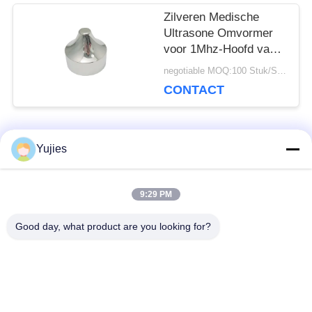
Zilveren Medische
Ultrasone Omvormer
voor 1Mhz-Hoofd van
de Aluminium het
negotiable MOQ:100 Stuk/Stukken
Scherpe Schoonheid
CONTACT
populaire categorieën
Yujies
Alle
9:29 PM
De Ultrasone
Medische Ultrasone
Omvormer van PZT
Omvormer
Good day, what product are you looking for?
ultrasone
Ultrasone
schoonmakende
Niveausensor
omvormer