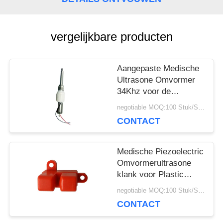
POLICY
vergelijkbare producten
Aangepaste Medische
Ultrasone Omvormer
34Khz voor de
Pulstellerstok van het
negotiable MOQ:100 Stuk/Stukken
Therapieapparaat
CONTACT
Medische Piezoelectric
Omvormerultrasone
klank voor Plastic
Bellen Ultrasone
negotiable MOQ:100 Stuk/Stukken
Sensor
CONTACT