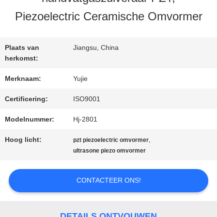
KWALITEITSCONTROLE
Piezoelectric Ceramische Omvormer
CONTACTEER
Plaats van
Jiangsu, China
ONS
herkomst:
Merknaam:
Yujie
VERZOEK
Certificering:
ISO9001
OM EEN
Modelnummer:
Hj-2801
CITAAT
Hoog licht:
,
pzt piezoelectric omvormer
ultrasone piezo omvormer
SITEMAP
CONTACTEER ONS!
PRIVACY
DETAILS ONTVOUWEN