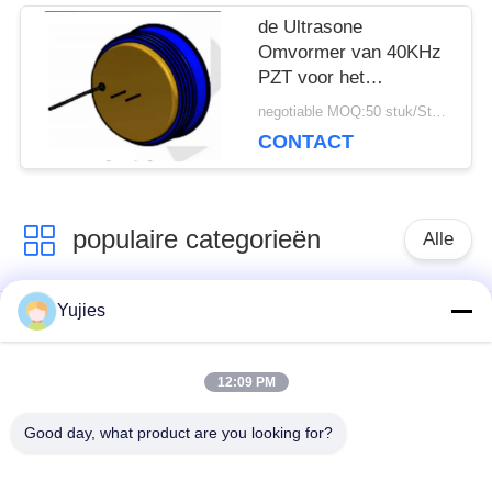
de Ultrasone
Omvormer van 40KHz
PZT voor het
Niveausensor Over
negotiable MOQ:50 stuk/Stukken
lange afstand van de
CONTACT
Messingshuisvesting
populaire categorieën
Alle
Yujies
De Ultrasone
Medische Ultrasone
Omvormer van PZT
Omvormer
12:09 PM
ultrasone
Ultrasone
Good day, what product are you looking for?
schoonmakende
Niveausensor
omvormer