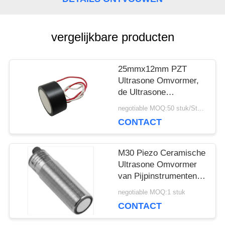
POLICY
vergelijkbare producten
25mmx12mm PZT
Ultrasone Omvormer,
de Ultrasone
Piezoelectric
negotiable MOQ:50 stuk/Stukken
Omvormer van 112KHz
CONTACT
M30 Piezo Ceramische
Ultrasone Omvormer
van Pijpinstrumenten
voor Niveaumeter
negotiable MOQ:1 stuk
CONTACT