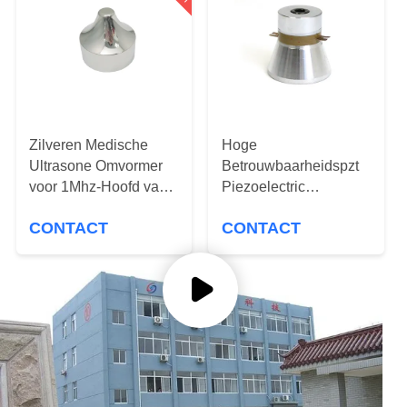
CONTACTEER
ONS
VERZOEK
OM EEN
CITAAT
Zilveren Medische
Hoge
Ultrasone Omvormer
Betrouwbaarheidspzt
voor 1Mhz-Hoofd van
Piezoelectric
SITEMAP
de Aluminium het
Omvormer voor
CONTACT
CONTACT
Scherpe Schoonheid
Ultrasone
Schoonmakende
PRIVACY
Machine
POLICY