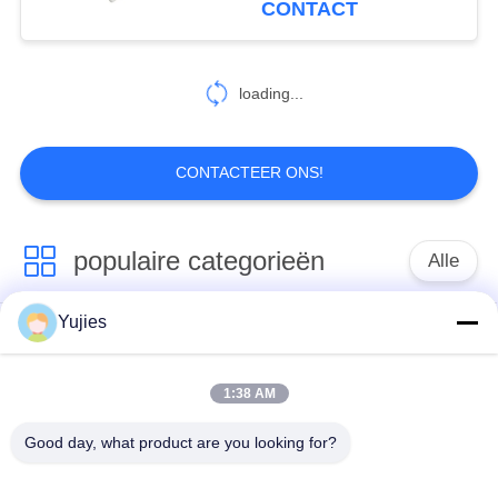
CONTACT
22
Piezoelectric
loading...
Keramiek
CONTACTEER ONS!
populaire categorieën
Alle
10
Ultrasone
Yujies
De Ultrasone
Medische Ultrasone
Bellensensor
Omvormer van PZT
Omvormer
1:38 AM
ultrasone
Ultrasone
Good day, what product are you looking for?
schoonmakende
Niveausensor
omvormer