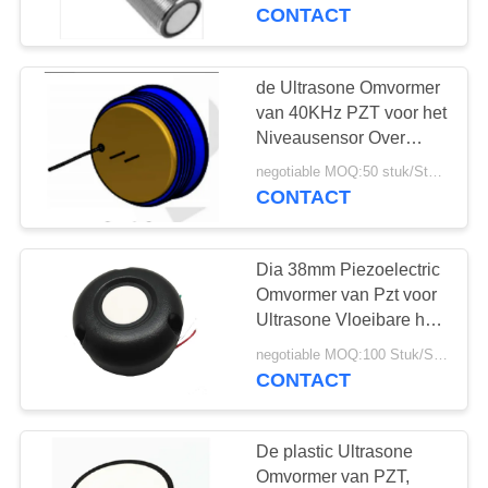
CONTACTEER
CONTACT
ONS
de Ultrasone Omvormer
22
VERZOEK
van 40KHz PZT voor het
ultrasone
OM EEN
Niveausensor Over
lange afstand van de
CITAAT
schoonmakende
negotiable MOQ:50 stuk/Stukken
Messingshuisvesting
CONTACT
omvormer
SITEMAP
Dia 38mm Piezoelectric
Omvormer van Pzt voor
PRIVACY
Ultrasone Vloeibare het
28
Niveausensor van
POLICY
negotiable MOQ:100 Stuk/Stukken
Ultrasone
75KHz
CONTACT
Niveausensor
De plastic Ultrasone
Omvormer van PZT,