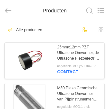
2025
Shenzhen
Yujies
Technology
Producten
Co.,
Ltd..
All
Rights
HUIS
Reserved.
60
Alle producten
De Ultrasone
PRODUCTEN
Omvormer van PZT
25mmx12mm PZT
Ultrasone Omvormer, de
ONGEVEER
Ultrasone Piezoelectric
ONS
Omvormer van 112KHz
negotiable MOQ:50 stuk/Stukken
CONTACT
41
FABRIEKSREIS
Medische Ultrasone
M30 Piezo Ceramische
KWALITEITSCONTROLE
Ultrasone Omvormer
Omvormer
van Pijpinstrumenten
voor Niveaumeter
negotiable MOQ:1 stuk