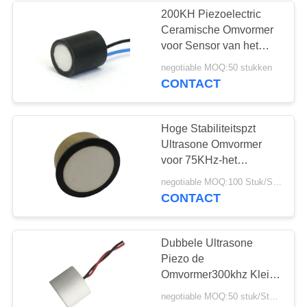
200KH Piezoelectric
Ceramische Omvormer
21
voor Sensor van het
Nabijheids de Ultrasone
negotiable MOQ:50 stukken
Piezoelectric Schijf
Niveau
CONTACT
Hoge Stabiliteitspzt
Ultrasone Omvormer
voor 75KHz-het
Niveausensor van de
23
negotiable MOQ:100 Stuk/Stukken
Messingshuisvesting
CONTACT
Piezoelectric Buis
Dubbele Ultrasone
Piezo de
Omvormer300khz Kleine
Dode Streek van de
negotiable MOQ:50 stuk/Stukken
Bladdetector