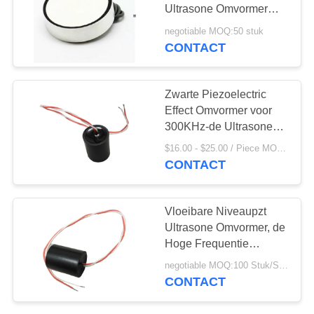
Ultrasone Omvormer
60mm x 16mm van
negotiable MOQ:50 stuk
80KHz
CONTACT
10
PZT-Poeder
Zwarte Piezoelectric
Effect Omvormer voor
300KHz-de Ultrasone
Sensor van het
$16.00 - $25.00 / Piece MOQ:100 Stuk/Stukken
Nabijheidsniveau
CONTACT
27
Vloeibare Niveaupzt
Ultrasone Omvormer, de
Piezo Ring
Hoge Frequentie
Piezoelectric Omvormer
negotiable MOQ:100 Stuk/Stukken
van 280KHz
CONTACT