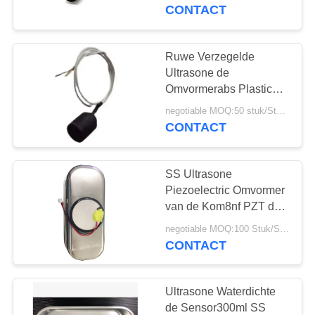
CONTACTEER
CONTACT
ONS
Ruwe Verzegelde
22
VERZOEK
Ultrasone de
ultrasone
OM EEN
Omvormerabs Plastic
400PF van PZT voor
CITAAT
schoonmakende
negotiable MOQ:50 stuk/Stukken
Anemometer
CONTACT
omvormer
SITEMAP
SS Ultrasone
Piezoelectric Omvormer
PRIVACY
van de Kom8nf PZT de
28
Ultrasone Omvormer
POLICY
negotiable MOQ:100 Stuk/Stukken
Ultrasone
60W
CONTACT
Niveausensor
Ultrasone Waterdichte
de Sensor300ml SS