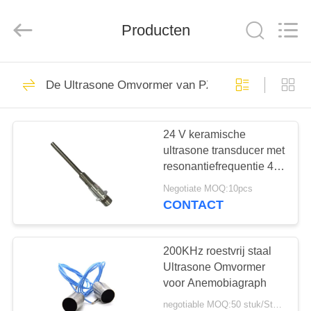
2025
Shenzhen
Yujies
Technology
Producten
Co.,
Ltd..
All
Rights
HUIS
Reserved.
60
De Ultrasone Omvormer van PZT
De Ultrasone
PRODUCTEN
Omvormer van PZT
24 V keramische
ultrasone transducer met
ONGEVEER
resonantiefrequentie 40
ONS
KHz
Negotiate MOQ:10pcs
CONTACT
41
FABRIEKSREIS
Medische Ultrasone
200KHz roestvrij staal
KWALITEITSCONTROLE
Ultrasone Omvormer
Omvormer
voor Anemobiagraph
negotiable MOQ:50 stuk/Stukken