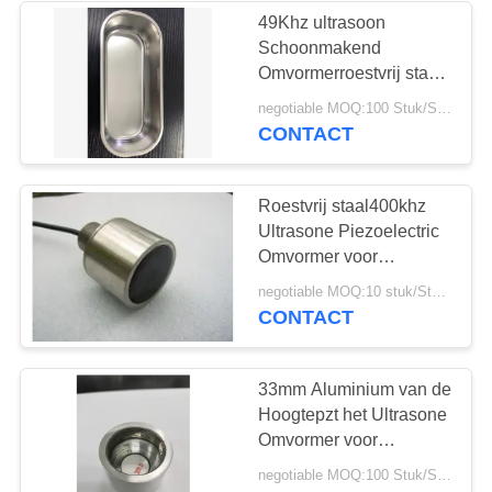
49Khz ultrasoon
Schoonmakend
21
Omvormerroestvrij staal
Kom Diepgetrokken
negotiable MOQ:100 Stuk/Stukken
Piezoelectric Schijf
ISO9001
CONTACT
Roestvrij staal400khz
Ultrasone Piezoelectric
Omvormer voor
Onderwaterdiepte
23
negotiable MOQ:10 stuk/Stukken
CONTACT
Piezoelectric Buis
33mm Aluminium van de
Hoogtepzt het Ultrasone
Omvormer voor
Schoonheidshoofd
negotiable MOQ:100 Stuk/Stukken