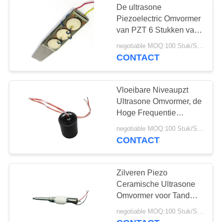
De ultrasone
Onderwater
Piezoelectric Omvormer
van PZT 6 Stukken van
Ultrasone Sensor
Piezos voor
negotiable MOQ:100 Stuk/Stukken
Schoonheidsgaszuiveraar
CONTACT
Vloeibare Niveaupzt
Ultrasone Omvormer, de
10
Hoge Frequentie
ultrasoon
Piezoelectric Omvormer
negotiable MOQ:100 Stuk/Stukken
van 230Khz
CONTACT
lassenomvormer
Zilveren Piezo
Ceramische Ultrasone
Omvormer voor Tand
Schoonmakende
15
negotiable MOQ:100 Stuk/Stukken
Ultrasone