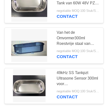
Tank van 60W 48V PZT
voor PCB-Raad
negotiable MOQ:100 Stuk/Stukken
CONTACT
10
PZT-Poeder
Van het de
Omvormer300ml
Roestvrije staal van
ISO9001 49Khz PZT de
negotiable MOQ:100 Stuk/Stukken
Ultrasone Ultrasone
CONTACT
Omvormer
27
49kHz SS Tankpzt
Ultrasone Sensor 300ml
Piezo Ring
voor
Tatoegeringsnaalden
negotiable MOQ:100 Stuk/Stukken
CONTACT