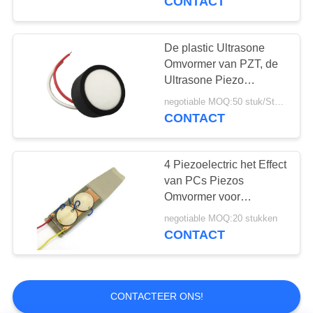
CONTACT
De ultrasone
Reinigingsmachine
Omvormer van de
De plastic Ultrasone
Omvormer van PZT, de
Stroommeter
Ultrasone Piezo
Omvormer van 200KHz
negotiable MOQ:50 stuk/Stukken
CONTACT
9
Ultrasone
4 Piezoelectric het Effect
van PCs Piezos
Gasomvormer
Omvormer voor
Ultrasone
negotiable MOQ:20 stukken
Huidgaszuiveraar
CONTACT
0
CONTACTEER ONS!