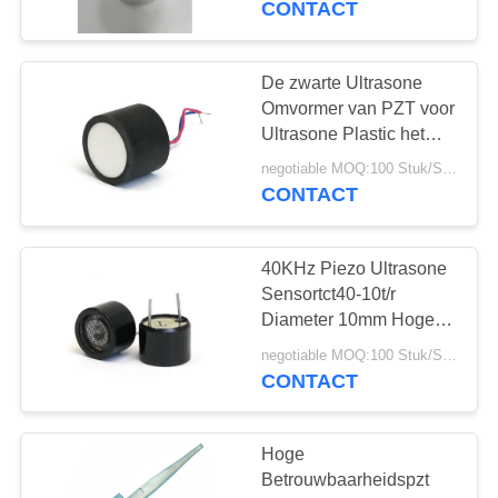
CONTACT
22
Piezoelectric
De zwarte Ultrasone
Omvormer van PZT voor
Keramiek
Ultrasone Plastic het
Niveausensor van
negotiable MOQ:100 Stuk/Stukken
75KHz
CONTACT
40KHz Piezo Ultrasone
10
Sensortct40-10t/r
Ultrasone
Diameter 10mm Hoge
Stabiliteit
Bellensensor
negotiable MOQ:100 Stuk/Stukken
CONTACT
Hoge
Betrouwbaarheidspzt