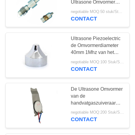
Ultrasone Omvormer
10
64Khz voor Functie
negotiable MOQ:50 stuk/Stukken
Ultrasone
Plakkend
CONTACT
Cavitatieomvormer
Ultrasone Piezoelectric
de Omvormerdiameter
40mm 1Mhz van het
schoonheids
negotiable MOQ:100 Stuk/Stukken
Hoofdapparaat
CONTACT
31
Ultrasone
De Ultrasone Omvormer
Afstandssensor
van de
handvatgaszuiveraar
PZT, Piezoelectric
negotiable MOQ:200 Stuk/Stukken
Ceramische Omvormer
CONTACT
12