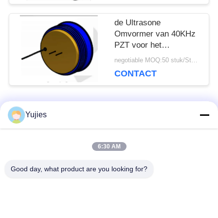
de Ultrasone
Omvormer van 40KHz
PZT voor het
Niveausensor Over
negotiable MOQ:50 stuk/Stukken
lange afstand van de
CONTACT
Messingshuisvesting
populaire categorieën
Yujies
Alle
6:30 AM
De Ultrasone
Medische Ultrasone
Omvormer van PZT
Omvormer
Good day, what product are you looking for?
ultrasone
Ultrasone
schoonmakende
Niveausensor
omvormer