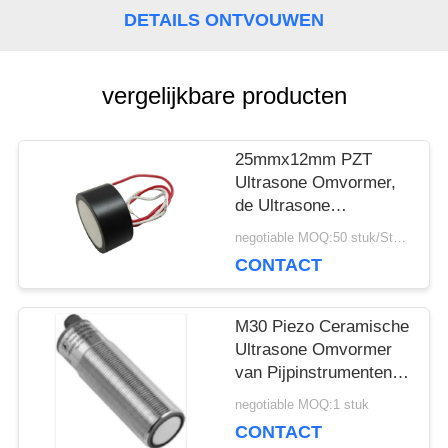
DETAILS ONTVOUWEN
POLICY
vergelijkbare producten
25mmx12mm PZT
Ultrasone Omvormer,
de Ultrasone
Piezoelectric
negotiable MOQ:50 stuk/Stukken
Omvormer van 112KHz
CONTACT
M30 Piezo Ceramische
Ultrasone Omvormer
van Pijpinstrumenten
voor Niveaumeter
negotiable MOQ:1 stuk
CONTACT