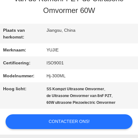
KWALITEITSCONTROLE
Omvormer 60W
CONTACTEER
Plaats van
Jiangsu, China
ONS
herkomst:
Merknaam:
YUJIE
VERZOEK
Certificering:
ISO9001
OM EEN
Modelnummer:
Hj-300ML
CITAAT
Hoog licht:
,
SS Kompzt Ultrasone Omvormer
,
de Ultrasone Omvormer van 8nF PZT
60W ultrasone Piezoelectric Omvormer
SITEMAP
CONTACTEER ONS!
PRIVACY