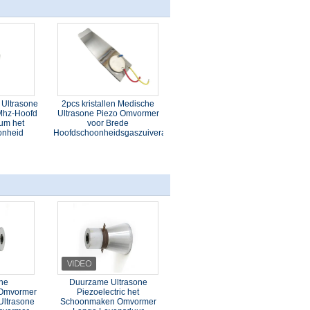
 Ultrasone
2pcs kristallen Medische
Mhz-Hoofd
Ultrasone Piezo Omvormer
ium het
voor Brede
onheid
Hoofdschoonheidsgaszuiveraar
one
Duurzame Ultrasone
Omvormer
Piezoelectric het
Ultrasone
Schoonmaken Omvormer