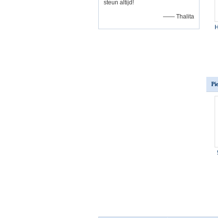
steun altijd!
—— Thalita
H
Pi