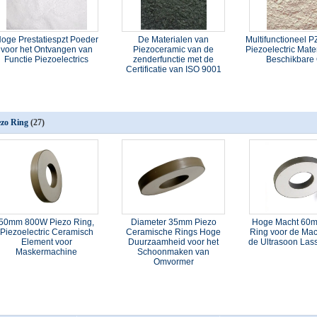
oge Prestatiespzt Poeder
De Materialen van
Multifunctioneel P
voor het Ontvangen van
Piezoceramic van de
Piezoelectric Mat
Functie Piezoelectrics
zenderfunctie met de
Beschikbare
Certificatie van ISO 9001
ezo Ring
(27)
50mm 800W Piezo Ring,
Diameter 35mm Piezo
Hoge Macht 60m
Piezoelectric Ceramisch
Ceramische Rings Hoge
Ring voor de Ma
Element voor
Duurzaamheid voor het
de Ultrasoon Las
Maskermachine
Schoonmaken van
Omvormer