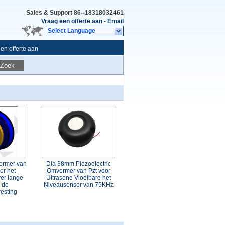
Sales & Support
86--18318032461
Vraag een offerte aan
-
Email
Select Language
en offerte aan
Zoek
ormer van
Dia 38mm Piezoelectric
or het
Omvormer van Pzt voor
er lange
Ultrasone Vloeibare het
 de
Niveausensor van 75KHz
esting