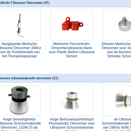
dische Ultrasone Omvormer
(41)
Aangepaste Medische
Medische Piezoelectric
Zilveren Medische
ltrasone Omvormer 34Khz
Omvormerultrasone klank
Omvormer voor 1
voor de Pulstellerstok van
voor Plastic Bellen Ultrasone
van de Alumin
het Therapieapparaat
Sensor
Scherpe Scho
trasone schoonmakende omvormer
(22)
Hoge Gevoeligheids
Hoge Betrouwbaarheidspzt
de Ultras
ltrasone Schoonmakende
Piezoelectric Omvormer voor
Schoonmakende 
Omvormer, 110W 25 de
Ultrasone Schoonmakende
van 28KHz 60W, 