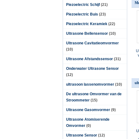
Me
Piezoelectric Schijf
(21)
Piezoelectric Buis
(23)
Piezoelectric Keramiek
(22)
Ultrasone Bellensensor
(10)
Ultrasone Cavitatieomvormer
(10)
U
Ultrasone Afstandssensor
(31)
Onderwater Ultrasone Sensor
(12)
ul
ultrasoon lassenomvormer
(10)
De ultrasone Omvormer van de
Stroommeter
(15)
Ultrasone Gasomvormer
(9)
Ultrasone Atomiserende
Omvormer
(0)
U
Ultrasone Sensor
(12)