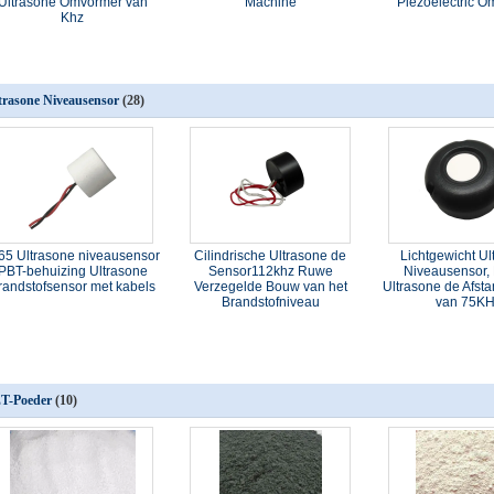
Ultrasone Omvormer van
Machine
Piezoelectric 
Khz
trasone Niveausensor
(28)
65 Ultrasone niveausensor
Cilindrische Ultrasone de
Lichtgewicht Ul
PBT-behuizing Ultrasone
Sensor112khz Ruwe
Niveausensor, 
randstofsensor met kabels
Verzegelde Bouw van het
Ultrasone de Afst
Brandstofniveau
van 75K
T-Poeder
(10)