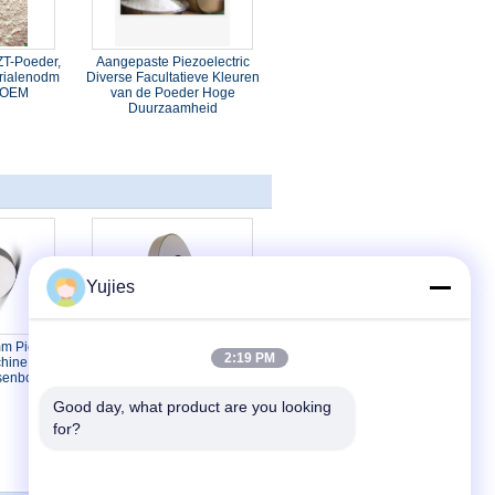
ZT-Poeder,
Aangepaste Piezoelectric
erialenodm
Diverse Facultatieve Kleuren
 OEM
van de Poeder Hoge
Duurzaamheid
Yujies
m Piezo
30x12x5mm PZT het
2:19 PM
chine van
Verliesodm van de Rings
senboring
Hoge Precisie Lage
Diëlektrische Beschikbare
Good day, what product are you looking 
OEM
for?