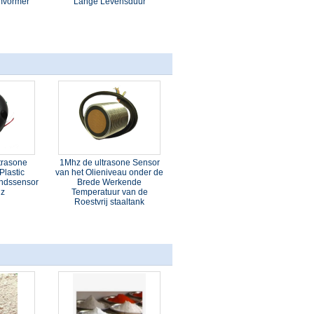
Omvormer
Lange Levensduur
trasone
1Mhz de ultrasone Sensor
Plastic
van het Olieniveau onder de
andssensor
Brede Werkende
Hz
Temperatuur van de
Roestvrij staaltank