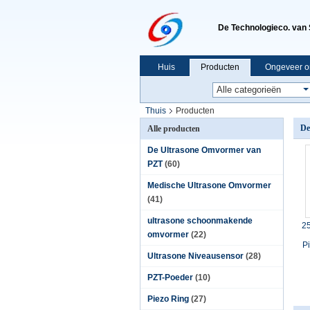
De Technologieco. van 
Huis
Producten
Ongeveer o
Thuis
Producten
De
Alle producten
De Ultrasone Omvormer van
PZT
(60)
Medische Ultrasone Omvormer
(41)
ultrasone schoonmakende
2
omvormer
(22)
P
Ultrasone Niveausensor
(28)
PZT-Poeder
(10)
Piezo Ring
(27)