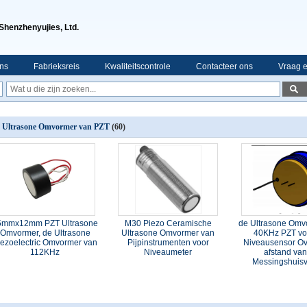
Shenzhenyujies, Ltd.
ns
Fabrieksreis
Kwaliteitscontrole
Contacteer ons
Vraag e
 Ultrasone Omvormer van PZT
(60)
5mmx12mm PZT Ultrasone
M30 Piezo Ceramische
de Ultrasone Omv
Omvormer, de Ultrasone
Ultrasone Omvormer van
40KHz PZT vo
iezoelectric Omvormer van
Pijpinstrumenten voor
Niveausensor Ov
112KHz
Niveaumeter
afstand van
Messingshuisv