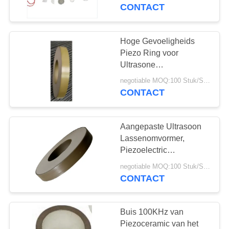
CONTACTEER
CONTACT
ONS
Hoge Gevoeligheids
VERZOEK
Piezo Ring voor
OM EEN
Ultrasone
Masker/Boringsmachine
CITAAT
negotiable MOQ:100 Stuk/Stukken
CONTACT
SITEMAP
Aangepaste Ultrasoon
Lassenomvormer,
PRIVACY
Piezoelectric
Ceramische Ring
POLICY
negotiable MOQ:100 Stuk/Stukken
CONTACT
Buis 100KHz van
Piezoceramic van het