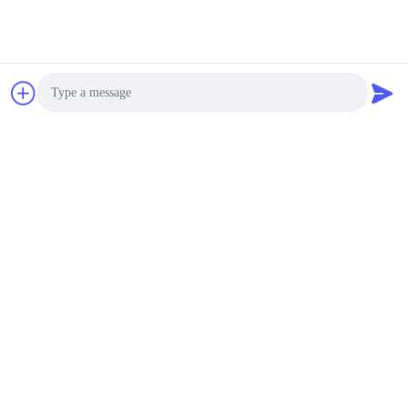
Ultrasone Sensor
Piezoelectric
Ceramische Ring 15mm
met de Certificatie van
negotiable MOQ:100 Stuk/Stukken
ISO 9001
CONTACT
Duurzame Ultrasoon
Lassenomvormer, PZT-
Element met 50mm
Photo
800W
negotiable MOQ:100 Stuk/Stukken
Video Call
CONTACT
Audio Call
50mm 800W Ultrasoon
Lassenomvormer voor
Masker/Boringsmachine
negotiable MOQ:100 Stuk/Stukken
CONTACT