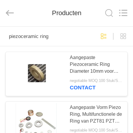
2025
Shenzhen
Yujies
Technology
Producten
Co.,
Ltd..
All
Rights
HUIS
Reserved.
piezoceramic ring
PRODUCTEN
Aangepaste
Piezoceramic Ring
ONGEVEER
Diameter 10mm voor
ONS
Ultrasone
negotiable MOQ:100 Stuk/Stukken
Pulstelleromvormer
CONTACT
FABRIEKSREIS
Aangepaste Vorm Piezo
KWALITEITSCONTROLE
Ring, Multifunctionele de
Ring van PZT81 PZT44
Piezoceramic
negotiable MOQ:100 Stuk/Stukken