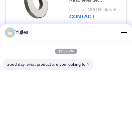
Resonerende
Frequentie Lange
negotiable MOQ:96 Stuk/Stukken
Levensduur van 25Khz
CONTACT
Yujies
Multifunctionele
Piezoelectric Ring
60mm x 30mm x 10mm
11:59 PM
Hoge Prestaties
negotiable MOQ:96 Stuk/Stukken
Good day, what product are you looking for?
CONTACT
50mm 800W
Piezoelectric
Ceramische Ring voor
Ultrasone
negotiable MOQ:100 Stuk/Stukken
Masker/Boringsmachine
CONTACT