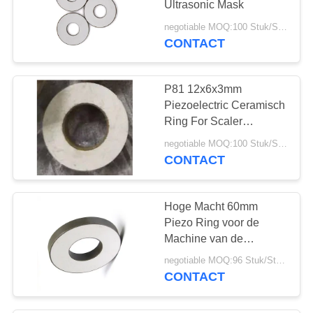
Ultrasonic Mask
negotiable MOQ:100 Stuk/Stukken
CONTACT
P81 12x6x3mm
Piezoelectric Ceramisch
Ring For Scaler
Transducer
negotiable MOQ:100 Stuk/Stukken
CONTACT
Hoge Macht 60mm
Piezo Ring voor de
Machine van de
Ultrasoon Lassenboring
negotiable MOQ:96 Stuk/Stukken
CONTACT