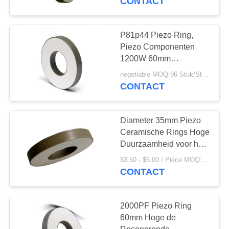
CONTACT
P81p44 Piezo Ring,
Piezo Componenten
1200W 60mm
Aangepaste Diverse
negotiable MOQ:96 Stuk/Stukken
Grootte
CONTACT
Diameter 35mm Piezo
Ceramische Rings Hoge
Duurzaamheid voor het
Schoonmaken van
$3.50 - $6.00 / Piece MOQ:100 Stuk/Stukken
Omvormer
CONTACT
2000PF Piezo Ring
60mm Hoge de