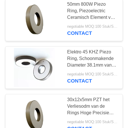
50mm 800W Piezo
Ring, Piezoelectric
Ceramisch Element voor
Maskermachine
negotiable MOQ:100 Stuk/Stukken
CONTACT
Elektro 45 KHZ Piezo
Ring, Schoonmakende
Diameter 38.1mm van
het Gebruikspzt Element
negotiable MOQ:100 Stuk/Stukken
CONTACT
30x12x5mm PZT het
Verliesodm van de
Rings Hoge Precisie
Lage Diëlektrische
negotiable MOQ:100 Stuk/Stukken
Beschikbare OEM