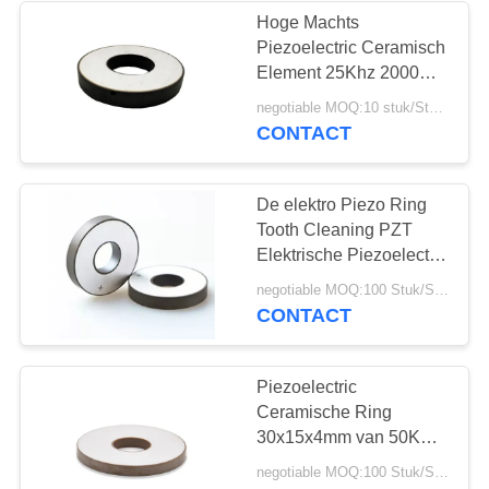
Hoge Machts
Piezoelectric Ceramisch
Element 25Khz 2000PF
voor Lassenmachine
negotiable MOQ:10 stuk/Stukken
CONTACT
De elektro Piezo Ring
Tooth Cleaning PZT
Elektrische Piezoelectric
Ceramische Ring van
negotiable MOQ:100 Stuk/Stukken
45KHZ
CONTACT
Piezoelectric
Ceramische Ring
30x15x4mm van 50KHz
1250pF
negotiable MOQ:100 Stuk/Stukken