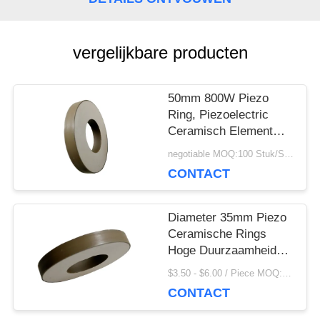
POLICY
vergelijkbare producten
50mm 800W Piezo
Ring, Piezoelectric
Ceramisch Element
voor Maskermachine
negotiable MOQ:100 Stuk/Stukken
CONTACT
Diameter 35mm Piezo
Ceramische Rings
Hoge Duurzaamheid
voor het Schoonmaken
$3.50 - $6.00 / Piece MOQ:100 Stuk/Stukken
van Omvormer
CONTACT