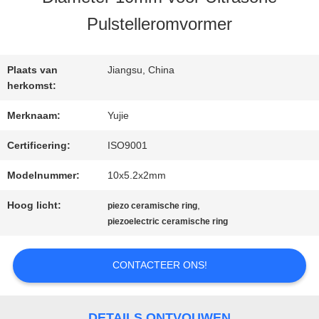
KWALITEITSCONTROLE
Pulstelleromvormer
CONTACTEER
Plaats van
Jiangsu, China
ONS
herkomst:
Merknaam:
Yujie
VERZOEK
Certificering:
ISO9001
OM EEN
Modelnummer:
10x5.2x2mm
CITAAT
Hoog licht:
,
piezo ceramische ring
piezoelectric ceramische ring
SITEMAP
CONTACTEER ONS!
PRIVACY
DETAILS ONTVOUWEN