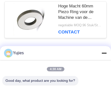
Hoge Macht 60mm
Piezo Ring voor de
Machine van de
Ultrasoon
negotiable MOQ:96 Stuk/Stukken
Lassenboring
CONTACT
populaire categorieën
Yujies
Alle
4:30 AM
De Ultrasone
Medische Ultrasone
Omvormer van PZT
Omvormer
Good day, what product are you looking for?
ultrasone
Ultrasone
schoonmakende
Niveausensor
omvormer