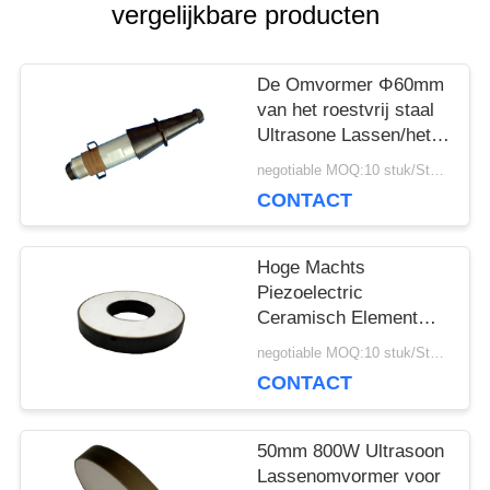
vergelijkbare producten
POLICY
De Omvormer Φ60mm
van het roestvrij staal
Ultrasone Lassen/het
Kristal van Φ30mm x
negotiable MOQ:10 stuk/Stukken
10mm 4PCS
CONTACT
Hoge Machts
Piezoelectric
Ceramisch Element
25Khz 2000PF voor
negotiable MOQ:10 stuk/Stukken
Lassenmachine
CONTACT
50mm 800W Ultrasoon
Lassenomvormer voor