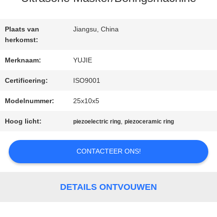
KWALITEITSCONTROLE
Plaats van
Jiangsu, China
CONTACTEER
herkomst:
ONS
Merknaam:
YUJIE
Certificering:
ISO9001
VERZOEK
Modelnummer:
25x10x5
OM EEN
Hoog licht:
,
piezoelectric ring
piezoceramic ring
CITAAT
CONTACTEER ONS!
SITEMAP
DETAILS ONTVOUWEN
PRIVACY