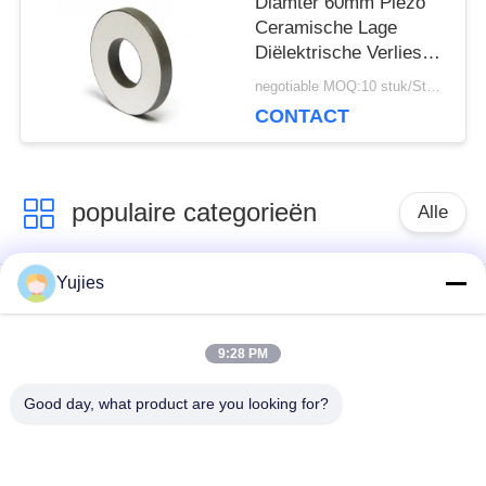
Diamter 60mm Piezo
Ceramische Lage
Diëlektrische Verlies
van de Rings Hoge
negotiable MOQ:10 stuk/Stukken
Precisie
CONTACT
populaire categorieën
Alle
Yujies
De Ultrasone
Medische Ultrasone
Omvormer van PZT
Omvormer
9:28 PM
ultrasone
Ultrasone
Good day, what product are you looking for?
schoonmakende
Niveausensor
omvormer