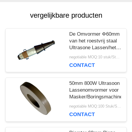
POLICY
vergelijkbare producten
De Omvormer Φ60mm
van het roestvrij staal
Ultrasone Lassen/het
Kristal van Φ30mm x
negotiable MOQ:10 stuk/Stukken
10mm 4PCS
CONTACT
50mm 800W Ultrasoon
Lassenomvormer voor
Masker/Boringsmachine
negotiable MOQ:100 Stuk/Stukken
CONTACT