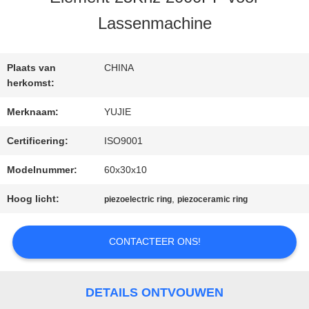
KWALITEITSCONTROLE
Lassenmachine
CONTACTEER
Plaats van
CHINA
ONS
herkomst:
Merknaam:
YUJIE
VERZOEK
Certificering:
ISO9001
OM EEN
Modelnummer:
60x30x10
CITAAT
Hoog licht:
,
piezoelectric ring
piezoceramic ring
CONTACTEER ONS!
SITEMAP
DETAILS ONTVOUWEN
PRIVACY