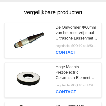
POLICY
vergelijkbare producten
De Omvormer Φ60mm
van het roestvrij staal
Ultrasone Lassen/het
Kristal van Φ30mm x
negotiable MOQ:10 stuk/Stukken
10mm 4PCS
CONTACT
Hoge Machts
Piezoelectric
Ceramisch Element
25Khz 2000PF voor
negotiable MOQ:10 stuk/Stukken
Lassenmachine
CONTACT