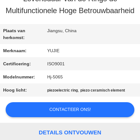
KWALITEITSCONTROLE
Multifunctionele Hoge Betrouwbaarheid
CONTACTEER
Plaats van
Jiangsu, China
ONS
herkomst:
Merknaam:
YUJIE
VERZOEK
Certificering:
ISO9001
OM EEN
Modelnummer:
Hj-5065
CITAAT
Hoog licht:
,
piezoelectric ring
piezo ceramisch element
CONTACTEER ONS!
SITEMAP
DETAILS ONTVOUWEN
PRIVACY