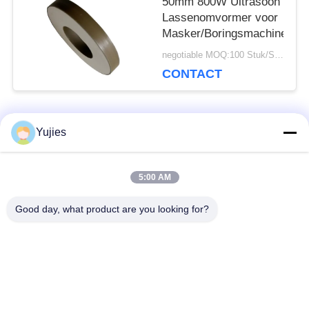
50mm 800W Ultrasoon
Lassenomvormer voor
Masker/Boringsmachine
negotiable MOQ:100 Stuk/Stukken
CONTACT
populaire categorieën
Yujies
Alle
5:00 AM
De Ultrasone
Medische Ultrasone
Omvormer van PZT
Omvormer
Good day, what product are you looking for?
ultrasone
Ultrasone
schoonmakende
Niveausensor
omvormer