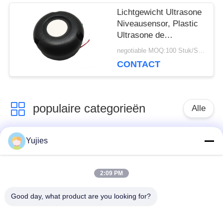
Lichtgewicht Ultrasone
Niveausensor, Plastic
Ultrasone de
Afstandssensor van
negotiable MOQ:100 Stuk/Stukken
75KHz
CONTACT
populaire categorieën
Alle
Yujies
De Ultrasone
Medische Ultrasone
Omvormer van PZT
Omvormer
2:09 PM
ultrasone
Ultrasone
Good day, what product are you looking for?
schoonmakende
Niveausensor
omvormer