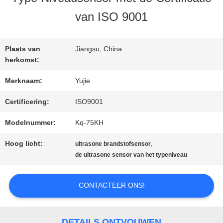
KWALITEITSCONTROLE
van ISO 9001
CONTACTEER
Plaats van
Jiangsu, China
ONS
herkomst:
Merknaam:
Yujie
VERZOEK
Certificering:
ISO9001
OM EEN
Modelnummer:
Kq-75KH
CITAAT
Hoog licht:
,
ultrasone brandstofsensor
de ultrasone sensor van het typeniveau
SITEMAP
CONTACTEER ONS!
PRIVACY
DETAILS ONTVOUWEN