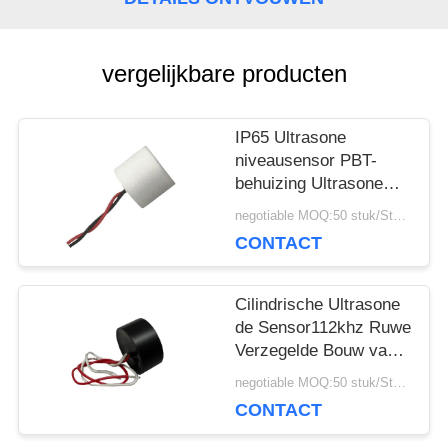
POLICY
vergelijkbare producten
IP65 Ultrasone
niveausensor PBT-
behuizing Ultrasone
brandstofsensor met
negotiable MOQ:50 stuk/Stukken
kabels
CONTACT
Cilindrische Ultrasone
de Sensor112khz Ruwe
Verzegelde Bouw van
het Brandstofniveau
negotiable MOQ:50 stuk/Stukken
CONTACT