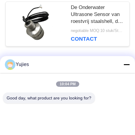
De Onderwater
Ultrasone Sensor van
roestvrij staalshell, de
Ultrasone Sensor van
negotiable MOQ:10 stuk/Stukken
de Dieptemeting
CONTACT
populaire categorieën
Yujies
Alle
10:04 PM
De Ultrasone
Medische Ultrasone
Omvormer van PZT
Omvormer
Good day, what product are you looking for?
ultrasone
Ultrasone
schoonmakende
Niveausensor
omvormer