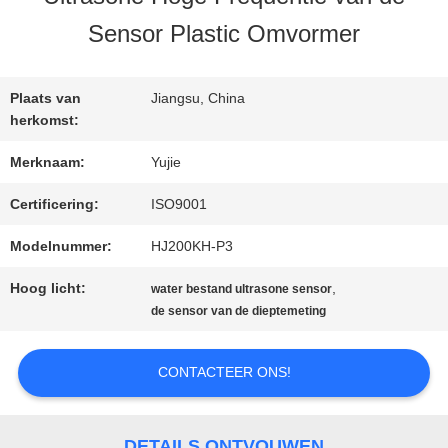
KWALITEITSCONTROLE
Sensor Plastic Omvormer
CONTACTEER
Plaats van
Jiangsu, China
ONS
herkomst:
Merknaam:
Yujie
VERZOEK
Certificering:
ISO9001
OM EEN
Modelnummer:
HJ200KH-P3
CITAAT
Hoog licht:
,
water bestand ultrasone sensor
de sensor van de dieptemeting
SITEMAP
CONTACTEER ONS!
PRIVACY
DETAILS ONTVOUWEN