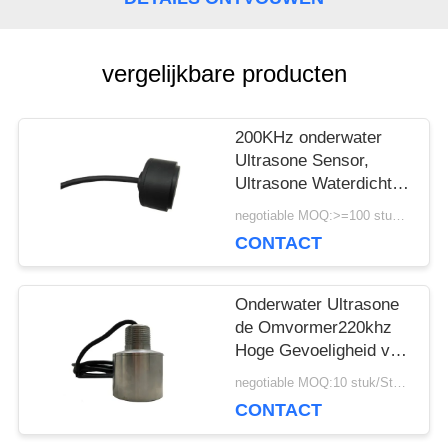
POLICY
vergelijkbare producten
200KHz onderwater
Ultrasone Sensor,
Ultrasone Waterdichte
Sensor voor Vissende
negotiable MOQ:>=100 stukken
Vinder
CONTACT
Onderwater Ultrasone
de Omvormer220khz
Hoge Gevoeligheid van
de dieptemeting
negotiable MOQ:10 stuk/Stukken
CONTACT