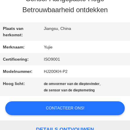
KWALITEITSCONTROLE
Betrouwbaarheid ontdekken
CONTACTEER
Plaats van
Jiangsu, China
ONS
herkomst:
Merknaam:
Yujie
VERZOEK
Certificering:
ISO9001
OM EEN
Modelnummer:
HJ200KH-P2
CITAAT
Hoog licht:
,
de omvormer van de dieptevinder
de sensor van de dieptemeting
SITEMAP
CONTACTEER ONS!
PRIVACY
DETAILS ONTVOUWEN