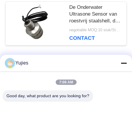
De Onderwater
Ultrasone Sensor van
roestvrij staalshell, de
Ultrasone Sensor van
negotiable MOQ:10 stuk/Stukken
de Dieptemeting
CONTACT
populaire categorieën
Yujies
Alle
7:08 AM
De Ultrasone
Medische Ultrasone
Omvormer van PZT
Omvormer
Good day, what product are you looking for?
ultrasone
Ultrasone
schoonmakende
Niveausensor
omvormer