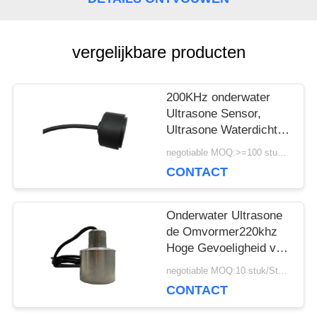
POLICY
vergelijkbare producten
200KHz onderwater
Ultrasone Sensor,
Ultrasone Waterdichte
Sensor voor Vissende
negotiable MOQ:>=100 stukken
Vinder
CONTACT
Onderwater Ultrasone
de Omvormer220khz
Hoge Gevoeligheid van
de dieptemeting
negotiable MOQ:10 stuk/Stukken
CONTACT