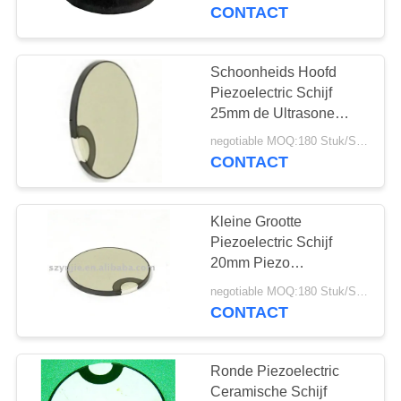
CONTACTEER
CONTACT
ONS
Schoonheids Hoofd
22
VERZOEK
Piezoelectric Schijf
ultrasone
OM EEN
25mm de Ultrasone
Piezo Schijf van 1.5Mhz
CITAAT
schoonmakende
negotiable MOQ:180 Stuk/Stukken
met Omslagelektrode
CONTACT
omvormer
SITEMAP
Kleine Grootte
Piezoelectric Schijf
PRIVACY
20mm Piezo
28
Ceramische Schijf van
POLICY
negotiable MOQ:180 Stuk/Stukken
Ultrasone
3Mhz voor
CONTACT
Schoonheidshoofd
Niveausensor
Ronde Piezoelectric
Ceramische Schijf