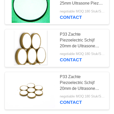
25mm Ultrasone Piezo
de Schijf Kleine Grootte
negotiable MOQ:180 Stuk/Stukken
van 1Mhz
CONTACT
10
PZT-Poeder
P33 Zachte
Piezoelectric Schijf
20mm de Ultrasone
Piezo Schijf van
negotiable MOQ:180 Stuk/Stukken
100KHz voor Hydrofoon
CONTACT
27
P33 Zachte
Piezoelectric Schijf
Piezo Ring
20mm de Ultrasone
Piezo Schijf van
negotiable MOQ:180 Stuk/Stukken
100KHz voor
CONTACT
Oceanografie