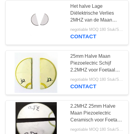
Het halve Lage
Diëlektrische Verlies
21
2MHZ van de Maan
Piezoelectric
negotiable MOQ:180 Stuk/Stukken
Piezoelectric Schijf
Ceramische Plaat voor
CONTACT
Foetaal Doppler
25mm Halve Maan
Piezoelectric Schijf
2.2MHZ voor Foetaal
Doppler
23
negotiable MOQ:180 Stuk/Stukken
CONTACT
Piezoelectric Buis
2.2MHZ 25mm Halve
Maan Piezoelectric
Ceramisch voor Foetaal
Doppler
negotiable MOQ:180 Stuk/Stukken