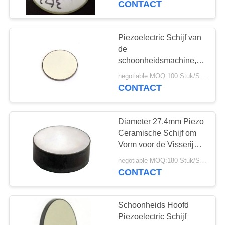
CONTACT
22
Piezoelectric
Piezoelectric Schijf van
de
Keramiek
schoonheidsmachine,
16mm 2Mhz Piezo Schijf
negotiable MOQ:100 Stuk/Stukken
Hoge Duurzaamheid
CONTACT
Diameter 27.4mm Piezo
10
Ceramische Schijf om
Ultrasone
Vorm voor de Visserij
van Vinderomvormer
Bellensensor
negotiable MOQ:180 Stuk/Stukken
CONTACT
Schoonheids Hoofd
Piezoelectric Schijf