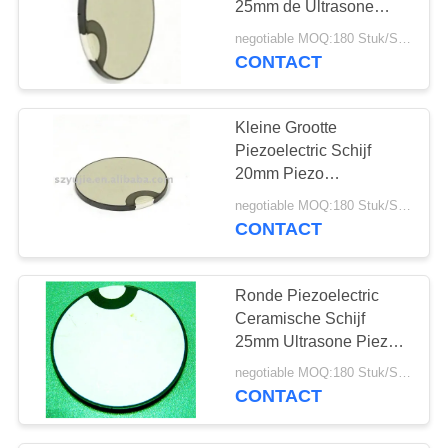
25mm de Ultrasone
10
Piezo Schijf van 1.5Mhz
negotiable MOQ:180 Stuk/Stukken
Ultrasone
met Omslagelektrode
CONTACT
Cavitatieomvormer
Kleine Grootte
Piezoelectric Schijf
20mm Piezo
Ceramische Schijf van
negotiable MOQ:180 Stuk/Stukken
3Mhz voor
CONTACT
31
Schoonheidshoofd
Ultrasone
Ronde Piezoelectric
Afstandssensor
Ceramische Schijf
25mm Ultrasone Piezo
de Schijf Kleine Grootte
negotiable MOQ:180 Stuk/Stukken
van 1Mhz
CONTACT
12