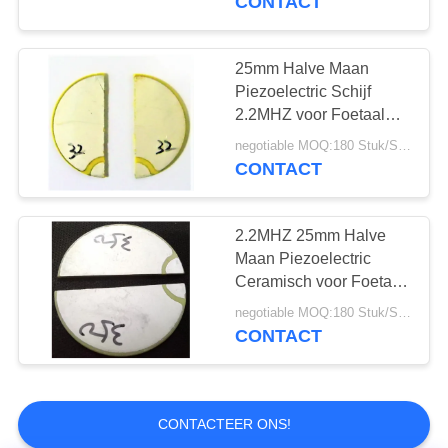
CONTACT
De ultrasone
Foetaal Doppler
Omvormer van de
25mm Halve Maan
Piezoelectric Schijf
Stroommeter
2.2MHZ voor Foetaal
Doppler
negotiable MOQ:180 Stuk/Stukken
CONTACT
9
Ultrasone
2.2MHZ 25mm Halve
Maan Piezoelectric
Gasomvormer
Ceramisch voor Foetaal
Doppler
negotiable MOQ:180 Stuk/Stukken
CONTACT
0
CONTACTEER ONS!