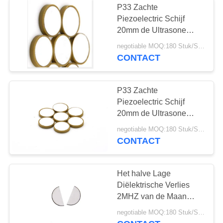
P33 Zachte
Onderwater
Piezoelectric Schijf
20mm de Ultrasone
Ultrasone Sensor
Piezo Schijf van
negotiable MOQ:180 Stuk/Stukken
100KHz voor Hydrofoon
CONTACT
P33 Zachte
Piezoelectric Schijf
10
20mm de Ultrasone
ultrasoon
Piezo Schijf van
negotiable MOQ:180 Stuk/Stukken
100KHz voor
CONTACT
lassenomvormer
Oceanografie
Het halve Lage
Diëlektrische Verlies
2MHZ van de Maan
Piezoelectric
15
negotiable MOQ:180 Stuk/Stukken
Ceramische Plaat voor