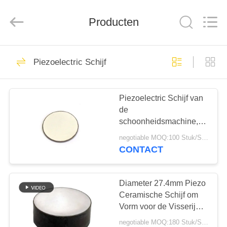
2025
Shenzhen
Yujies
Technology
Producten
Co.,
Ltd..
All
Rights
HUIS
Reserved.
60
Piezoelectric Schijf
De Ultrasone
PRODUCTEN
Omvormer van PZT
Piezoelectric Schijf van
de
ONGEVEER
schoonheidsmachine,
ONS
16mm 2Mhz Piezo Schijf
negotiable MOQ:100 Stuk/Stukken
Hoge Duurzaamheid
CONTACT
41
FABRIEKSREIS
Medische Ultrasone
Diameter 27.4mm Piezo
KWALITEITSCONTROLE
Ceramische Schijf om
Omvormer
Vorm voor de Visserij
van Vinderomvormer
negotiable MOQ:180 Stuk/Stukken