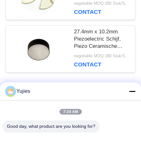
Piezoelectric
negotiable MOQ:180 Stuk/Stukken
Ceramische Schijf voor
CONTACT
Foetaal Doppler
27.4mm x 10.2mm
Piezoelectric Schijf,
Piezo Ceramische
Plaat voor Vissende
negotiable MOQ:180 Stuk/Stukken
Vinder
CONTACT
populaire categorieën
Yujies
Alle
7:34 AM
De Ultrasone
Medische Ultrasone
Omvormer van PZT
Omvormer
Good day, what product are you looking for?