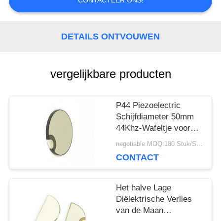
CONTACTEER ONS!
POLICY
DETAILS ONTVOUWEN
vergelijkbare producten
P44 Piezoelectric
Schijfdiameter 50mm
44Khz-Wafeltje voor
het Schoonmaken van
negotiable MOQ:180 Stuk/Stukken
Omvormer
CONTACT
Het halve Lage
Diëlektrische Verlies
van de Maan