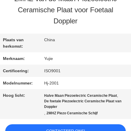
KWALITEITSCONTROLE
Ceramische Plaat voor Foetaal
Doppler
CONTACTEER
ONS
Plaats van
China
herkomst:
VERZOEK
Merknaam:
Yujie
OM EEN
Certificering:
ISO9001
Modelnummer:
Hj-2001
CITAAT
Hoog licht:
,
Halve Maan Piezoelectric Ceramische Plaat
De foetale Piezoelectric Ceramische Plaat van
SITEMAP
Doppler
,
2MHZ Piezo Ceramische Schijf
PRIVACY