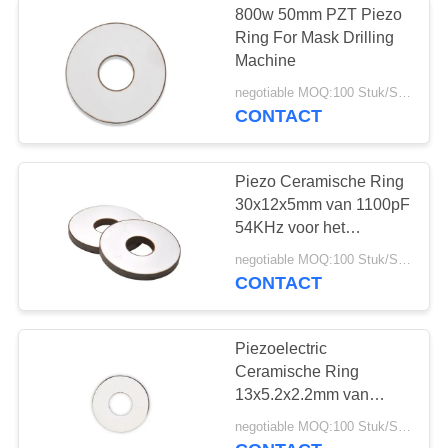
800w 50mm PZT Piezo
Onderwater
Ring For Mask Drilling
Machine
Ultrasone Sensor
negotiable MOQ:100 Stuk/Stukken
CONTACT
Piezo Ceramische Ring
30x12x5mm van 1100pF
10
54KHz voor het
ultrasoon
Schoonmaken van
negotiable MOQ:100 Stuk/Stukken
Omvormer
CONTACT
lassenomvormer
Piezoelectric
Ceramische Ring
13x5.2x2.2mm van
PZT81 380pF 127KHz
15
negotiable MOQ:100 Stuk/Stukken