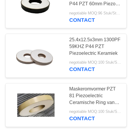
P44 PZT 60mm Piezo
Ring
negotiable MOQ:96 Stuk/Stukken
CONTACT
10
PZT-Poeder
25.4x12.5x3mm 1300PF
59KHZ P44 PZT
Piezoelectric Keramiek
negotiable MOQ:100 Stuk/Stukken
CONTACT
27
Maskeromvormer PZT
81 Piezoelectric
Piezo Ring
Ceramische Ring van
800W
negotiable MOQ:100 Stuk/Stukken
CONTACT