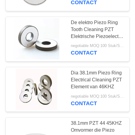
CONTACT
22
Piezoelectric
De elektro Piezo Ring
Tooth Cleaning PZT
Keramiek
Elektrische Piezoelectric
Ceramische Ring van
negotiable MOQ:100 Stuk/Stukken
45KHZ
CONTACT
Dia 38.1mm Piezo Ring
10
Electrical Cleaning PZT
Ultrasone
Element van 46KHZ
Bellensensor
negotiable MOQ:100 Stuk/Stukken
CONTACT
38.1mm PZT 44 45KHZ
Omvormer die Piezo