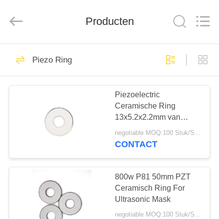
2025
Shenzhen
Yujies
Technology
Producten
Co.,
Ltd..
All
Rights
HUIS
Reserved.
60
Piezo Ring
De Ultrasone
PRODUCTEN
Omvormer van PZT
Piezoelectric
Ceramische Ring
ONGEVEER
13x5.2x2.2mm van
ONS
PZT81 380pF 127KHz
negotiable MOQ:100 Stuk/Stukken
CONTACT
41
FABRIEKSREIS
Medische Ultrasone
800w P81 50mm PZT
KWALITEITSCONTROLE
Ceramisch Ring For
Omvormer
Ultrasonic Mask
negotiable MOQ:100 Stuk/Stukken