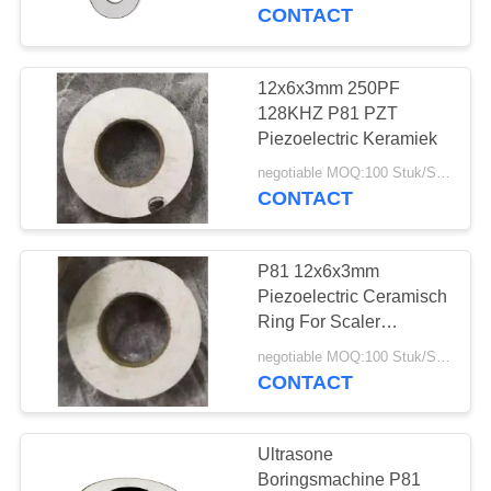
CONTACTEER
CONTACT
ONS
12x6x3mm 250PF
22
VERZOEK
128KHZ P81 PZT
ultrasone
OM EEN
Piezoelectric Keramiek
CITAAT
schoonmakende
negotiable MOQ:100 Stuk/Stukken
CONTACT
omvormer
SITEMAP
P81 12x6x3mm
Piezoelectric Ceramisch
PRIVACY
Ring For Scaler
28
Transducer
POLICY
negotiable MOQ:100 Stuk/Stukken
Ultrasone
CONTACT
Niveausensor
Ultrasone
Boringsmachine P81