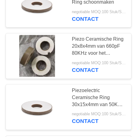
Ring schoonmaken
10
negotiable MOQ:100 Stuk/Stukken
Ultrasone
CONTACT
Cavitatieomvormer
Piezo Ceramische Ring
20x8x4mm van 660pF
80KHz voor het
Schoonmaken van
negotiable MOQ:100 Stuk/Stukken
Omvormer
CONTACT
31
Ultrasone
Piezoelectric
Afstandssensor
Ceramische Ring
30x15x4mm van 50KHz
1250pF
negotiable MOQ:100 Stuk/Stukken
CONTACT
12