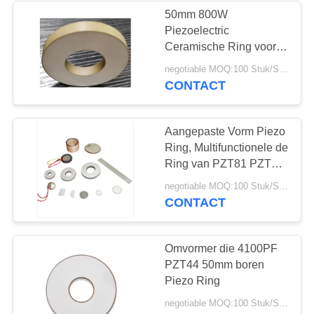
50mm 800W
Piezoelectric
21
Ceramische Ring voor
Ultrasone
negotiable MOQ:100 Stuk/Stukken
Piezoelectric Schijf
Masker/Boringsmachine
CONTACT
Aangepaste Vorm Piezo
Ring, Multifunctionele de
Ring van PZT81 PZT44
Piezoceramic
23
negotiable MOQ:100 Stuk/Stukken
CONTACT
Piezoelectric Buis
Omvormer die 4100PF
PZT44 50mm boren
Piezo Ring
negotiable MOQ:100 Stuk/Stukken