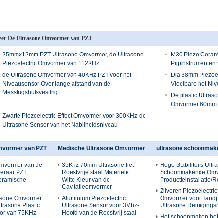
er De Ultrasone Omvormer van PZT
25mmx12mm PZT Ultrasone Omvormer, de Ultrasone
M30 Piezo Ceram
Piezoelectric Omvormer van 112KHz
Pijpinstrumenten
de Ultrasone Omvormer van 40KHz PZT voor het
Dia 38mm Piezoel
Niveausensor Over lange afstand van de
Vloeibare het Ni
Messingshuisvesting
De plastic Ultra
Omvormer 60mm 
Zwarte Piezoelectric Effect Omvormer voor 300KHz-de
Ultrasone Sensor van het Nabijheidsniveau
mvormer van PZT
Medische Ultrasone Omvormer
ultrasone schoonma
Omvormer van de
35Khz 70mm Ultrasone het
Hoge Stabiliteits Ultr
eraar PZT,
Roestvrije staal Materiële
Schoonmakende Omv
Ceramische
Witte Kleur van de
Productieinstallatie/R
Cavitatieomvormer
Zilveren Piezoelectri
rasone Omvormer
Aluminium Piezoelectric
Omvormer voor Tandpu
trasone Plastic
Ultrasone Sensor voor 3Mhz-
Ultrasone Reiniging
sor van 75KHz
Hoofd van de Roestvrij staal
Het schoonmaken het