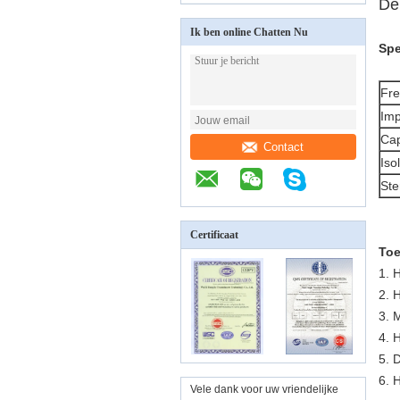
De
Ik ben online Chatten Nu
Spe
Fre
Imp
Cap
Contact
Iso
Ste
Certificaat
Toe
1.
H
2.
H
3.
M
4.
H
5.
D
6.
H
Vele dank voor uw vriendelijke