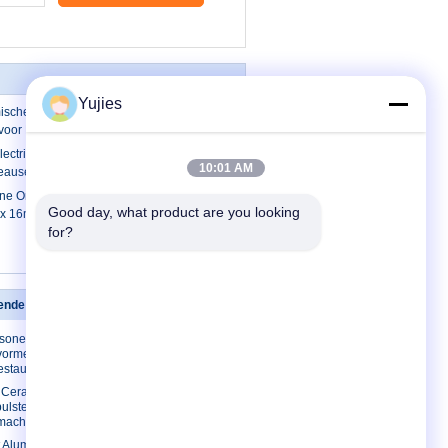
Yujies
ische Ultrasone Omvormer van
 voor Niveaumeter
ectric Omvormer van Pzt voor Ultrasone
10:01 AM
veausensor van 75KHz
sone Omvormer van PZT, Ultrasone
Good day, what product are you looking 
x 16mm van 80KHz
for?
kende omvormer
Contacteer ons
asone
Contacteer ons
ormer voor
Verzoek om een
estaurant
Citaat
c Ceramische
E-Mail
lsteller
smachine
Sitemap
 Aluminium
Mobiele site