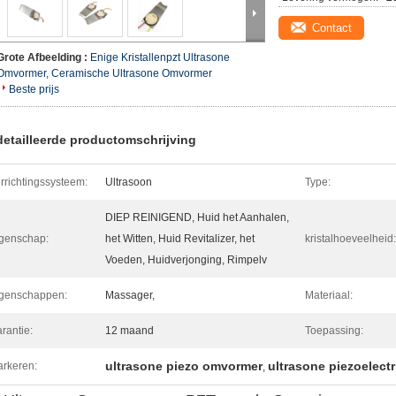
Contact
Grote Afbeelding :
Enige Kristallenpzt Ultrasone
Omvormer, Ceramische Ultrasone Omvormer
Beste prijs
etailleerde productomschrijving
rrichtingssysteem:
Ultrasoon
Type:
DIEP REINIGEND, Huid het Aanhalen,
genschap:
het Witten, Huid Revitalizer, het
kristalhoeveelheid:
Voeden, Huidverjonging, Rimpelv
genschappen:
Massager,
Materiaal:
rantie:
12 maand
Toepassing:
ultrasone piezo omvormer
ultrasone piezoelect
rkeren:
,