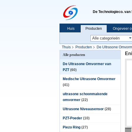
De Technologieco. van 
Huis
Producten
Ongeveer o
Thuis
Producten
De Ultrasone Omvorm
En
Alle producten
De Ultrasone Omvormer van
PZT
(60)
Medische Ultrasone Omvormer
(41)
ultrasone schoonmakende
omvormer
(22)
Ultrasone Niveausensor
(28)
PZT-Poeder
(10)
Piezo Ring
(27)