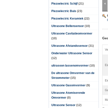
Piezoelectric Schijf
(21)
Piezoelectric Buis
(23)
Piezoelectric Keramiek
(22)
Ultrasone Bellensensor
(10)
Ultrasone Cavitatieomvormer
Ged
(10)
Ultrasone Afstandssensor
(31)
Ve
Onderwater Ultrasone Sensor
(12)
Ei
ultrasoon lassenomvormer
(10)
De ultrasone Omvormer van de
Stroommeter
(15)
Ei
Ultrasone Gasomvormer
(9)
Ga
Ultrasone Atomiserende
Omvormer
(0)
Ma
Ultrasone Sensor
(12)