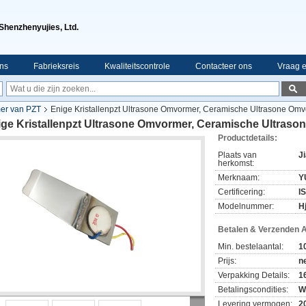
Shenzhenyujies, Ltd.
ns
Fabrieksreis
Kwaliteitscontrole
Contacteer ons
Vraag e
er van PZT
Enige Kristallenpzt Ultrasone Omvormer, Ceramische Ultrasone Om
ige Kristallenpzt Ultrasone Omvormer, Ceramische Ultras
Productdetails:
Plaats van
J
herkomst:
Merknaam:
Y
Certificering:
I
Modelnummer:
H
Betalen & Verzenden 
Min. bestelaantal:
1
Prijs:
n
Verpakking Details:
1
Betalingscondities:
W
Levering vermogen:
2