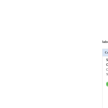
lab
Co
S
C
C
T