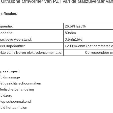
 Ultrasone Omvormer van PZT van de Gaszuiveraar van 
cificaties:
quentie:
26.5KHz±5%
edantie:
80ohm
acitieve weerstand:
3.5nf±15%
leer impedantie:
≥200 m-ohm (het ohmmeter v
rkte van zilveren elektrodencombinatie:
Correspondeer me
passingen:
uidmassage
et gezichts schoonmaken
edische behandeling
uidzorg
iep schoonmakend
uid het aanhalen