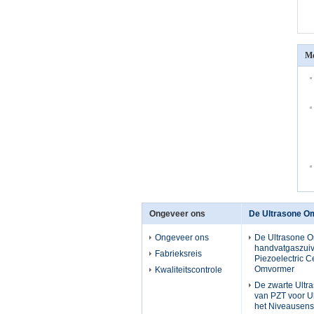
Me
Ongeveer ons
De Ultrasone O
Ongeveer ons
De Ultrasone 
handvatgaszuiv
Fabrieksreis
Piezoelectric 
Omvormer
Kwaliteitscontrole
De zwarte Ult
van PZT voor Ul
het Niveausen