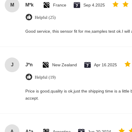
M
M*k
France
Sep 4.2025
Helpful (25)
Good service, this sensor fit for me,samples test ok.I wil
J
J*n
New Zealand
Apr 16.2025
Helpful (19)
Price is good,quality is ok,just the shipping time is a little bi
accept.
A
A*a
Argentina
Jun 20.2024