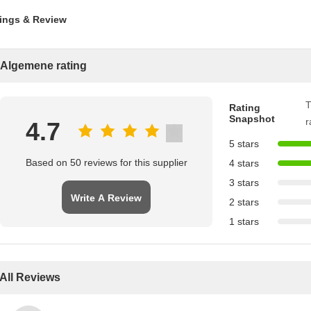
ings & Review
Algemene rating
T
Rating
Snapshot
r
4.7
5 stars
Based on 50 reviews for this supplier
4 stars
3 stars
Write A Review
2 stars
1 stars
All Reviews