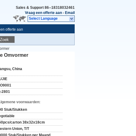
Sales & Support
86--18318032461
Vraag een offerte aan
-
Email
Select Language
en offerte aan
Zoek
vormer
one Omvormer
iangsu, China
UJIE
SO9001
j-2801
Algemene voorwaarden:
00 Stuk/Stukken
egotiable
60pcs/carton 38x32x18cm
estern Union, T/T
0000 Stuk/Stukken per Maand