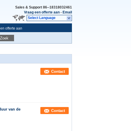
Sales & Support
86--18318032461
Vraag een offerte aan
-
Email
Select Language
en offerte aan
Zoek
Contact
duur van de
Contact