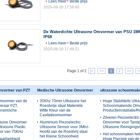
Lees meer
Beste prijs
2020-08-20 17:58:00
De Waterdichte Ultrasone Omvormer van PSU 1M
IP68
Lees meer
Beste prijs
2020-08-20 17:49:21
Page 1 of 2
|<
<<
1
2
>>
>
mvormer van PZT
Medische Ultrasone Omvormer
ultrasone schoonma
Omvormer van de
35Khz 70mm Ultrasone het
Hoge Stabiliteits Ultr
eraar PZT,
Roestvrije staal Materiële
Schoonmakende Omv
Ceramische
Witte Kleur van de
Productieinstallatie/R
Cavitatieomvormer
Zilveren Piezoelectri
rasone Omvormer
Aluminium Piezoelectric
Omvormer voor Tandpu
trasone Plastic
Ultrasone Sensor voor 3Mhz-
Ultrasone Reiniging
sor van 75KHz
Hoofd van de Roestvrij staal
Het schoonmaken het
het Kleine Schoonheid
aarheidspzt
Hoge Precisie van de