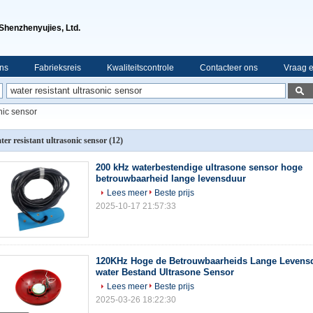
Shenzhenyujies, Ltd.
ns
Fabrieksreis
Kwaliteitscontrole
Contacteer ons
Vraag e
nic sensor
ter resistant ultrasonic sensor
(12)
200 kHz waterbestendige ultrasone sensor hoge
betrouwbaarheid lange levensduur
Lees meer
Beste prijs
2025-10-17 21:57:33
120KHz Hoge de Betrouwbaarheids Lange Levens
water Bestand Ultrasone Sensor
Lees meer
Beste prijs
2025-03-26 18:22:30