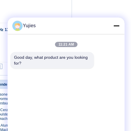
Yujies
Hz 1300PF
Contact
11:21 AM
Good day, what product are you looking 
for?
|
kende omvormer
Contacteer ons
asone
Contacteer ons
ormer voor
Verzoek om een
estaurant
Citaat
c Ceramische
E-Mail
lsteller
smachine
Sitemap
 Aluminium
Mobiele site
 Machine Piezo