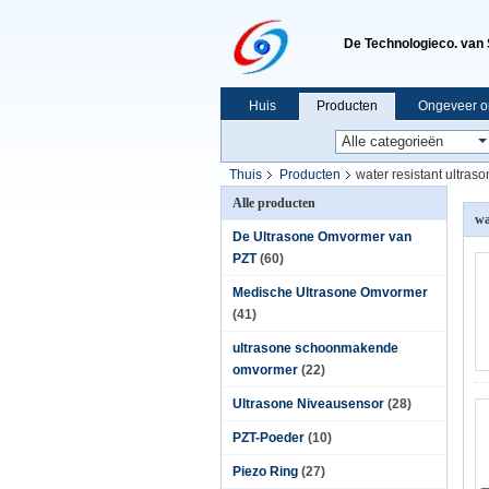
De Technologieco. van 
Huis
Producten
Ongeveer o
Thuis
Producten
water resistant ultraso
Alle producten
wa
De Ultrasone Omvormer van
PZT
(60)
Medische Ultrasone Omvormer
(41)
ultrasone schoonmakende
omvormer
(22)
Ultrasone Niveausensor
(28)
PZT-Poeder
(10)
Piezo Ring
(27)