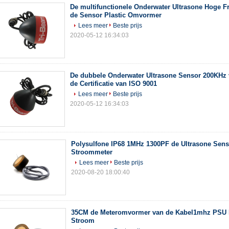
De multifunctionele Onderwater Ultrasone Hoge F
de Sensor Plastic Omvormer
Lees meer
Beste prijs
2020-05-12 16:34:03
De dubbele Onderwater Ultrasone Sensor 200KHz
de Certificatie van ISO 9001
Lees meer
Beste prijs
2020-05-12 16:34:03
Polysulfone IP68 1MHz 1300PF de Ultrasone Sens
Stroommeter
Lees meer
Beste prijs
2020-08-20 18:00:40
35CM de Meteromvormer van de Kabel1mhz PSU I
Stroom