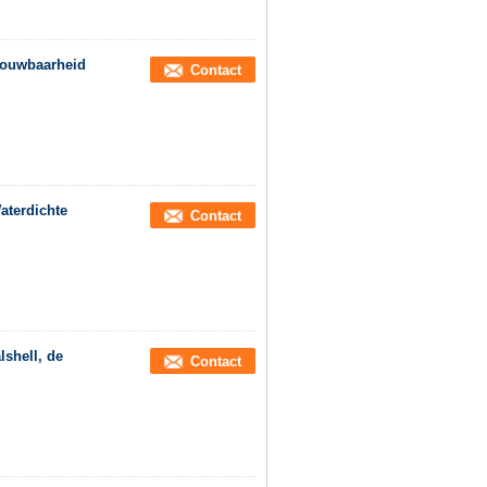
rouwbaarheid
Contact
aterdichte
Contact
lshell, de
Contact