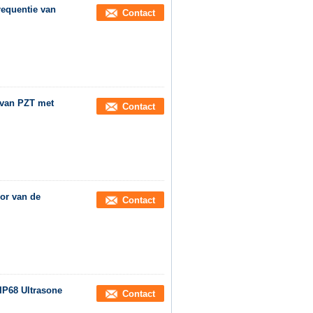
requentie van
Contact
 van PZT met
Contact
or van de
Contact
P68 Ultrasone
Contact