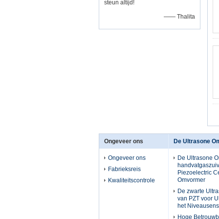
steun altijd!
—— Thalita
Ongeveer ons
De Ultrasone O
Ongeveer ons
De Ultrasone 
handvatgaszuiv
Fabrieksreis
Piezoelectric 
Omvormer
Kwaliteitscontrole
De zwarte Ult
van PZT voor Ul
het Niveausen
Hoge Betrouwb