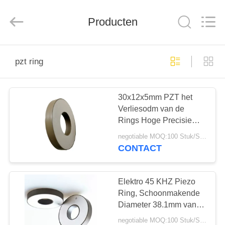
2025
Shenzhen
Yujies
Technology
Producten
Co.,
Ltd..
All
Rights
HUIS
Reserved.
pzt ring
PRODUCTEN
30x12x5mm PZT het
Verliesodm van de
ONGEVEER
Rings Hoge Precisie
ONS
Lage Diëlektrische
negotiable MOQ:100 Stuk/Stukken
Beschikbare OEM
CONTACT
FABRIEKSREIS
Elektro 45 KHZ Piezo
KWALITEITSCONTROLE
Ring, Schoonmakende
Diameter 38.1mm van
het Gebruikspzt Element
negotiable MOQ:100 Stuk/Stukken