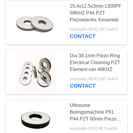
25.4x12.5x3mm 1300PF
59KHZ P44 PZT
Piezoelectric Keramiek
negotiable MOQ:100 Stuk/Stukken
CONTACT
Dia 38.1mm Piezo Ring
Electrical Cleaning PZT
Element van 46KHZ
negotiable MOQ:100 Stuk/Stukken
CONTACT
Ultrasone
Boringsmachine P81
P44 PZT 60mm Piezo
Ring
negotiable MOQ:96 Stuk/Stukken