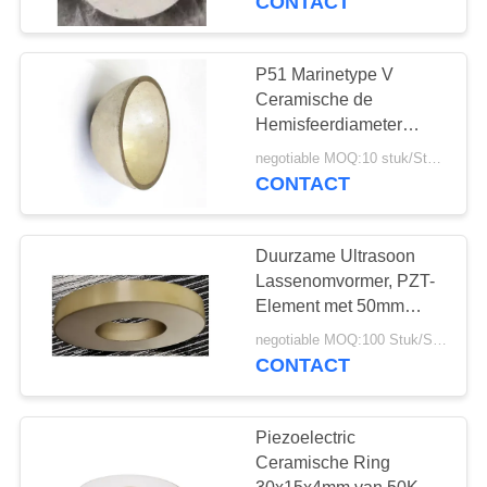
CONTACT
P51 Marinetype V
Ceramische de
Hemisfeerdiameter
SØ17 x Aangepaste
negotiable MOQ:10 stuk/Stukken
0.8mm van PZT
CONTACT
Duurzame Ultrasoon
Lassenomvormer, PZT-
Element met 50mm
800W
negotiable MOQ:100 Stuk/Stukken
CONTACT
Piezoelectric
Ceramische Ring