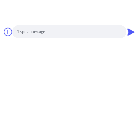
Hoge Macht 60mm
Piezo Ring voor de
Machine van de
Ultrasoon Lassenboring
negotiable MOQ:96 Stuk/Stukken
CONTACT
50mm 800W Piezo
Ring, Piezoelectric
Ceramisch Element voor
Photo
Maskermachine
negotiable MOQ:100 Stuk/Stukken
Video Call
CONTACT
Audio Call
Diameter 35mm Piezo
Ceramische Rings Hoge
Duurzaamheid voor het
Schoonmaken van
$3.50 - $6.00 / Piece MOQ:100 Stuk/Stukken
Omvormer
CONTACT