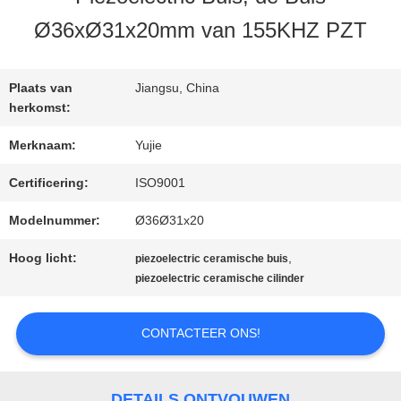
KWALITEITSCONTROLE
Ø36xØ31x20mm van 155KHZ PZT
CONTACTEER
Plaats van
Jiangsu, China
ONS
herkomst:
Merknaam:
Yujie
VERZOEK
Certificering:
ISO9001
OM EEN
Modelnummer:
Ø36Ø31x20
CITAAT
Hoog licht:
,
piezoelectric ceramische buis
piezoelectric ceramische cilinder
SITEMAP
CONTACTEER ONS!
PRIVACY
DETAILS ONTVOUWEN