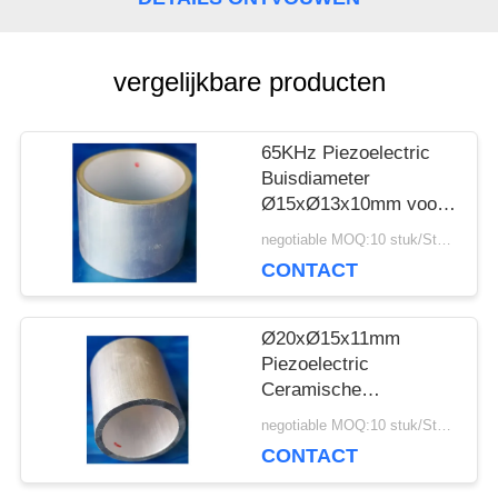
POLICY
vergelijkbare producten
65KHz Piezoelectric
Buisdiameter
Ø15xØ13x10mm voor
Ultrasone Hydrofoon
negotiable MOQ:10 stuk/Stukken
CONTACT
Ø20xØ15x11mm
Piezoelectric
Ceramische
Cilinder151khz Lage
negotiable MOQ:10 stuk/Stukken
Resonerende
CONTACT
Weerstand