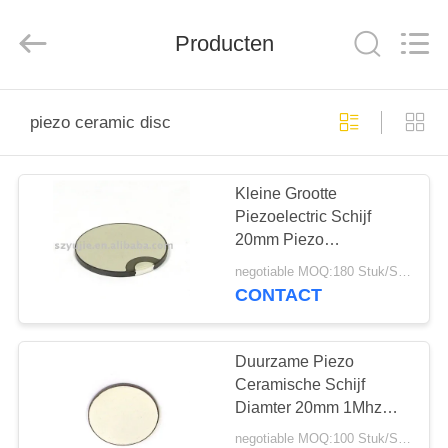
2025
Shenzhen
Yujies
Technology
Producten
Co.,
Ltd..
All
Rights
HUIS
Reserved.
piezo ceramic disc
PRODUCTEN
Kleine Grootte
Piezoelectric Schijf
ONGEVEER
20mm Piezo
ONS
Ceramische Schijf van
negotiable MOQ:180 Stuk/Stukken
3Mhz voor
CONTACT
Schoonheidshoofd
FABRIEKSREIS
Duurzame Piezo
KWALITEITSCONTROLE
Ceramische Schijf
Diamter 20mm 1Mhz
voor Ultrasoon
negotiable MOQ:100 Stuk/Stukken