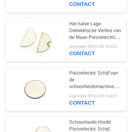
CONTACTEER
Schoonheidshoofd
CONTACT
ONS
Het halve Lage
VERZOEK
Diëlektrische Verlies van
OM EEN
de Maan Piezoelectric
Ceramische Schijf voor
CITAAT
negotiable MOQ:180 Stuk/Stukken
Foetaal Doppler
CONTACT
SITEMAP
Piezoelectric Schijf van
de
PRIVACY
schoonheidsmachine,
16mm 2Mhz Piezo Schijf
POLICY
negotiable MOQ:100 Stuk/Stukken
Hoge Duurzaamheid
CONTACT
Schoonheids Hoofd
Piezoelectric Schijf,