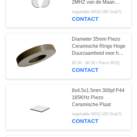
2MHZ van de Maan
Piezoelectric
negotiable MOQ:180 Stuk/Stukken
Ceramische Plaat voor
CONTACT
Foetaal Doppler
Diameter 35mm Piezo
Ceramische Rings Hoge
Duurzaamheid voor het
Schoonmaken van
$3.50 - $6.00 / Piece MOQ:100 Stuk/Stukken
Omvormer
CONTACT
8x4.5x1.5mm 300pf P44
165KHz Piezo
Ceramische Plaat
negotiable MOQ:100 Stuk/Stukken
CONTACT