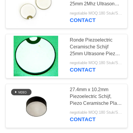
25mm 2Mhz Ultrasone
Piezo Schijf Kleine
negotiable MOQ:180 Stuk/Stukken
Grootte
CONTACT
Ronde Piezoelectric
Ceramische Schijf
25mm Ultrasone Piezo
de Schijf Kleine Grootte
negotiable MOQ:180 Stuk/Stukken
van 1Mhz
CONTACT
27.4mm x 10.2mm
Piezoelectric Schijf,
Piezo Ceramische Plaat
voor Vissende Vinder
negotiable MOQ:180 Stuk/Stukken
CONTACT