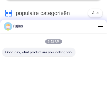
populaire categorieën
Alle
Yujies
De Ultrasone
Medische Ultrasone
Omvormer van PZT
Omvormer
3:52 AM
ultrasone
Ultrasone
Good day, what product are you looking for?
schoonmakende
Niveausensor
omvormer
PZT-Poeder
Piezo Ring
Piezoelectric Schijf
Piezoelectric Buis