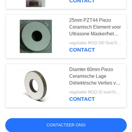
CONTACT
25mm PZT44 Piezo
Ceramisch Element voor
Ultrasone Masker/het
Boren/Lassenmachine
negotiable MOQ:100 Stuk/Stukken
CONTACT
Diamter 60mm Piezo
Ceramische Lage
Diëlektrische Verlies van
de Rings Hoge Precisie
negotiable MOQ:10 stuk/Stukken
CONTACT
CONTACTEER ONS!