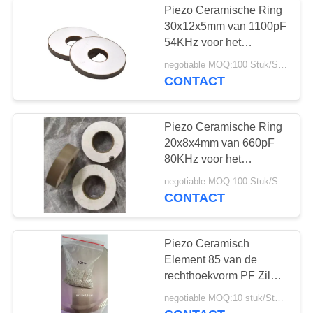
Piezo Ceramische Ring
30x12x5mm van 1100pF
54KHz voor het
Schoonmaken van
negotiable MOQ:100 Stuk/Stukken
Omvormer
CONTACT
Piezo Ceramische Ring
20x8x4mm van 660pF
80KHz voor het
Schoonmaken van
negotiable MOQ:100 Stuk/Stukken
Omvormer
CONTACT
Piezo Ceramisch
Element 85 van de
rechthoekvorm PF Zilver
voor Transductie
negotiable MOQ:10 stuk/Stukken