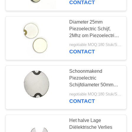
CONTACT
Diameter 25mm
Piezoelectric Schijf,
2Mhz om Piezoelectric
Ceramische Plaat
negotiable MOQ:180 Stuk/Stukken
CONTACT
Schoonmakend
Piezoelectric
Schijfdiameter 50mm
44KHz snak Levensduur
negotiable MOQ:180 Stuk/Stukken
CONTACT
Het halve Lage
Diëlektrische Verlies