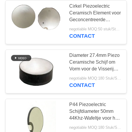
Cirkel Piezoelectric
Ceramisch Element voor
Geconcentreerde
Ultrasone Omvormer
negotiable MOQ:50 stuk/Stukken
CONTACT
Diameter 27.4mm Piezo
Ceramische Schijf om
Vorm voor de Visserij
van Vinderomvormer
negotiable MOQ:180 Stuk/Stukken
CONTACT
P44 Piezoelectric
Schijfdiameter 50mm
44Khz-Wafeltje voor het
Schoonmaken van
negotiable MOQ:180 Stuk/Stukken
Omvormer