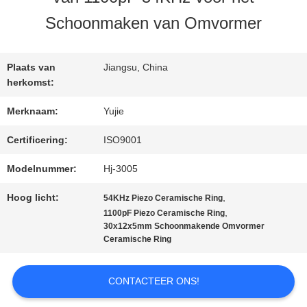
KWALITEITSCONTROLE
Schoonmaken van Omvormer
CONTACTEER
Plaats van
Jiangsu, China
ONS
herkomst:
Merknaam:
Yujie
VERZOEK
Certificering:
ISO9001
OM EEN
Modelnummer:
Hj-3005
CITAAT
Hoog licht:
,
54KHz Piezo Ceramische Ring
,
1100pF Piezo Ceramische Ring
30x12x5mm Schoonmakende Omvormer
Ceramische Ring
SITEMAP
CONTACTEER ONS!
PRIVACY