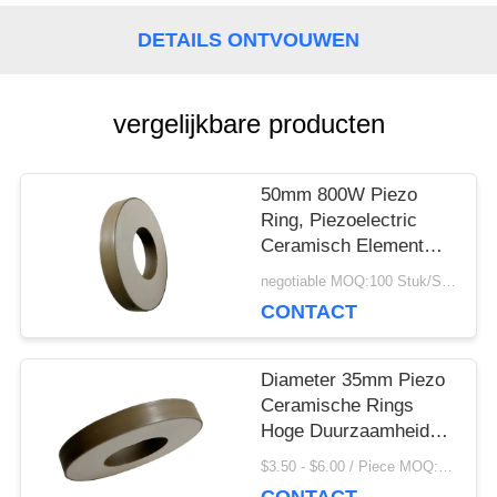
POLICY
DETAILS ONTVOUWEN
vergelijkbare producten
50mm 800W Piezo
Ring, Piezoelectric
Ceramisch Element
voor Maskermachine
negotiable MOQ:100 Stuk/Stukken
CONTACT
Diameter 35mm Piezo
Ceramische Rings
Hoge Duurzaamheid
voor het Schoonmaken
$3.50 - $6.00 / Piece MOQ:100 Stuk/Stukken
van Omvormer