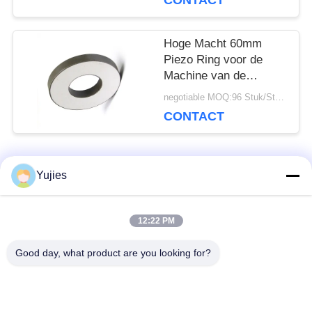
CONTACT
Hoge Macht 60mm
Piezo Ring voor de
Machine van de
Ultrasoon
negotiable MOQ:96 Stuk/Stukken
Lassenboring
CONTACT
populaire categorieën
Yujies
Alle
12:22 PM
De Ultrasone
Medische Ultrasone
Omvormer van PZT
Omvormer
Good day, what product are you looking for?
ultrasone
Ultrasone
schoonmakende