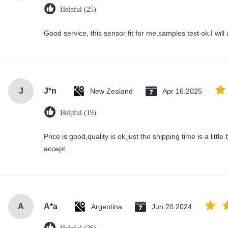
Helpful (25)
Good service, this sensor fit for me,samples test ok.I wil
J
J*n
New Zealand
Apr 16.2025
Helpful (19)
Price is good,quality is ok,just the shipping time is a little bi
accept.
A
A*a
Argentina
Jun 20.2024