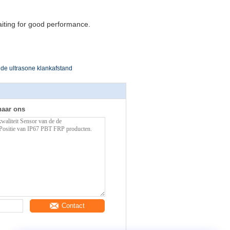
waiting for good performance.
de ultrasone klankafstand
naar ons
Contact