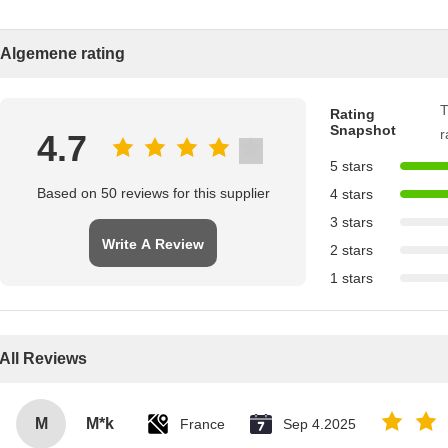
Algemene rating
T
Rating
Snapshot
r
4.7
5 stars
Based on 50 reviews for this supplier
4 stars
3 stars
Write A Review
2 stars
1 stars
All Reviews
M
M*k
France
Sep 4.2025