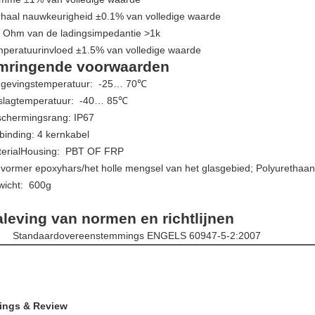
haal nauwkeurigheid ±0.1% van volledige waarde
 Ohm van de ladingsimpedantie >1k
peratuurinvloed ±1.5% van volledige waarde
mringende voorwaarden
gevingstemperatuur: -25… 70℃
slagtemperatuur: -40… 85℃
chermingsrang: IP67
binding: 4 kernkabel
erialHousing: PBT OF FRP
ormer epoxyhars/het holle mengsel van het glasgebied; Polyurethaa
icht: 600g
leving van normen en richtlijnen
Standaardovereenstemmings ENGELS 60947-5-2:2007
ings & Review