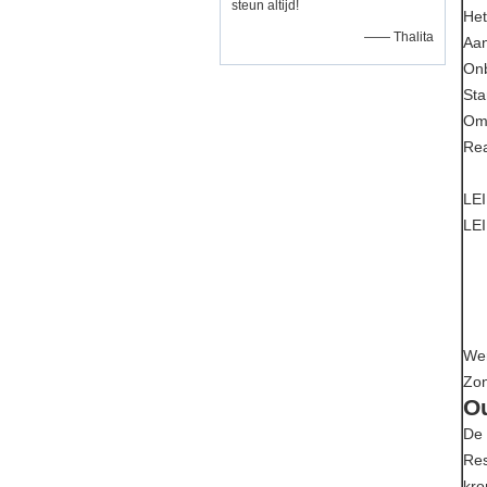
steun altijd!
He
—— Thalita
Aa
On
St
Omv
Rea
LEI
LEI
Wer
Zon
O
De 
Res
kro