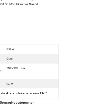
000 Stuk/Stukken per Maand
kHz 40
Geel
29X29X25 cm
e :
karton
e de Afstandssensor van FRP
 Sensor
hoogtepunten