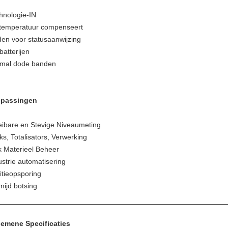
hnologie-IN
temperatuur compenseert
den voor statusaanwijzing
batterijen
mal dode banden
epassingen
eibare en Stevige Niveaumeting
ks, Totalisators, Verwerking
k Materieel Beheer
ustrie automatisering
itieopsporing
mijd botsing
emene Specificaties