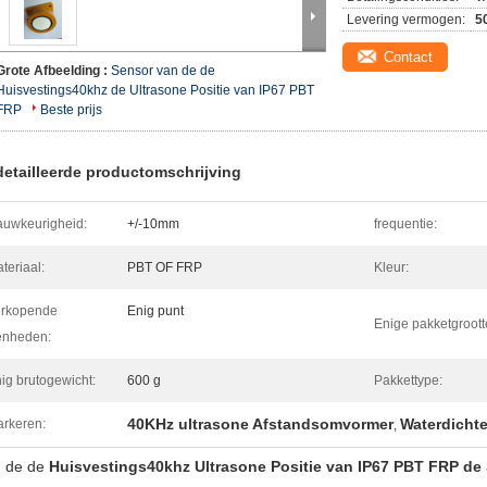
Levering vermogen:
5
Contact
Grote Afbeelding :
Sensor van de de
Huisvestings40khz de Ultrasone Positie van IP67 PBT
FRP
Beste prijs
etailleerde productomschrijving
uwkeurigheid:
+/-10mm
frequentie:
teriaal:
PBT OF FRP
Kleur:
erkopende
Enig punt
Enige pakketgroott
enheden:
ig brutogewicht:
600 g
Pakkettype:
40KHz ultrasone Afstandsomvormer
Waterdicht
rkeren:
,
n
de de
Huisvestings40khz Ultrasone Positie van IP67 PBT FRP de