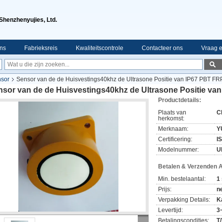
Shenzhenyujies, Ltd.
ns
Fabrieksreis
Kwaliteitscontrole
Contacteer ons
Vraag e
nsor
Sensor van de de Huisvestings40khz de Ultrasone Positie van IP67 PBT FR
nsor van de de Huisvestings40khz de Ultrasone Positie va
Productdetails:
Plaats van
C
herkomst:
Merknaam:
Y
Certificering:
I
Modelnummer:
U
Betalen & Verzenden 
Min. bestelaantal:
1
Prijs:
n
Verpakking Details:
K
Levertijd:
3
Betalingscondities:
T