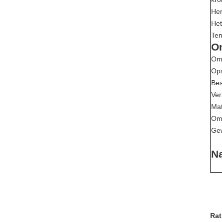
Her
Het
Tem
O
Om
Op
Bes
Ver
Mat
Omv
Gew
Na
Rat