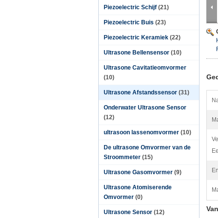
Piezoelectric Schijf
(21)
Piezoelectric Buis
(23)
Piezoelectric Keramiek
(22)
Ultrasone Bellensensor
(10)
Ultrasone Cavitatieomvormer
Ged
(10)
Ultrasone Afstandssensor
(31)
Na
Onderwater Ultrasone Sensor
(12)
Ma
ultrasoon lassenomvormer
(10)
V
De ultrasone Omvormer van de
E
Stroommeter
(15)
En
Ultrasone Gasomvormer
(9)
Ultrasone Atomiserende
Ma
Omvormer
(0)
Va
Ultrasone Sensor
(12)