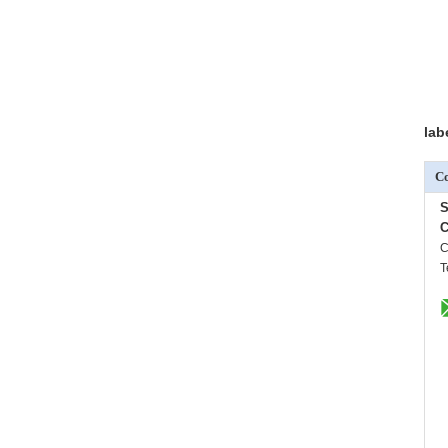
lab
Co
S
C
C
T