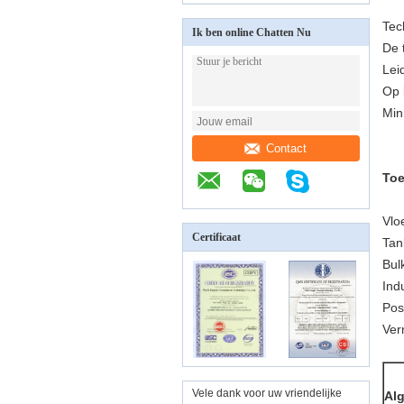
Tec
Ik ben online Chatten Nu
De 
Lei
Op 
Min
Contact
To
Vlo
Certificaat
Tan
Bul
Ind
Pos
Ver
Vele dank voor uw vriendelijke
Alg