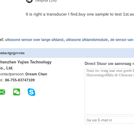
Helpful (26)
It is right a transducer I find,buy one sample to test 1st,
,
,
el:
ultrasone sensor over lange afstand
ultrasone afstandsmodule
de sensor van 
ntactgegevens
henzhen Yujies Technology
Direct Stuur uw aanvraag 
o., Ltd.
ontactpersoon:
Dream Chan
el.:
86-755-83747109