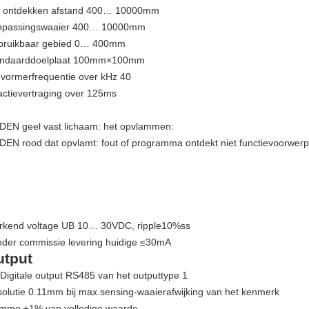
t ontdekken afstand 400… 10000mm
npassingswaaier 400… 10000mm
bruikbaar gebied 0… 400mm
andaarddoelplaat 100mm×100mm
ormerfrequentie over kHz 40
ctievertraging over 125ms
DEN geel vast lichaam: het opvlammen:
DEN rood dat opvlamt: fout of programma ontdekt niet functievoorwerp
kend voltage UB 10… 30VDC, ripple10%ss
der commissie levering huidige ≤30mA
utput
Digitale output RS485 van het outputtype 1
olutie 0.11mm bij max.sensing-waaierafwijking van het kenmerk
mme ±1% van volledige waarde