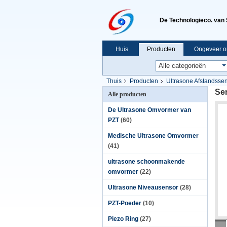
De Technologieco. van 
Huis
Producten
Ongeveer o
Thuis
Producten
Ultrasone Afstandsse
Se
Alle producten
De Ultrasone Omvormer van
PZT
(60)
Medische Ultrasone Omvormer
(41)
ultrasone schoonmakende
omvormer
(22)
Ultrasone Niveausensor
(28)
PZT-Poeder
(10)
Piezo Ring
(27)