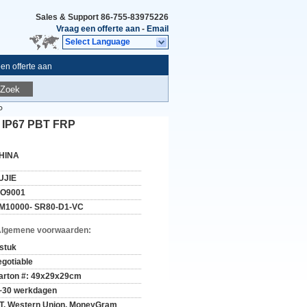
Sales & Support
86-755-83975226
Vraag een offerte aan
-
Email
Select Language
en offerte aan
Zoek
P
n IP67 PBT FRP
HINA
UJIE
SO9001
M10000- SR80-D1-VC
Algemene voorwaarden:
 stuk
egotiable
arton #: 49x29x29cm
~30 werkdagen
/T, Western Union, MoneyGram