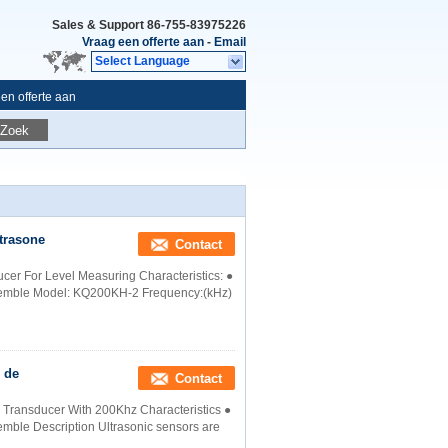
Sales & Support
86-755-83975226
Vraag een offerte aan
-
Email
Select Language
en offerte aan
Zoek
trasone
Contact
cer For Level Measuring Characteristics: ●
ssemble Model: KQ200KH-2 Frequency:(kHz)
 de
Contact
 Transducer With 200Khz Characteristics ●
emble Description Ultrasonic sensors are