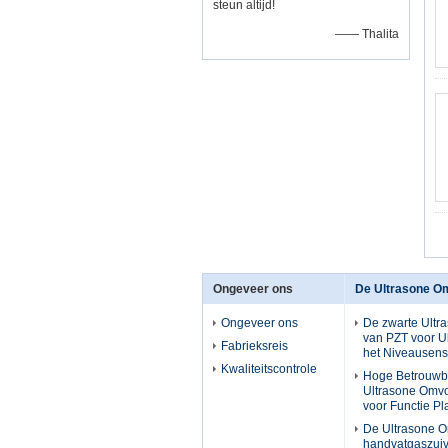
steun altijd!
—— Thalita
Ongeveer ons
De Ultrasone O
Ongeveer ons
De zwarte Ult
van PZT voor Ul
Fabrieksreis
het Niveausen
Kwaliteitscontrole
Hoge Betrouwb
Ultrasone Omv
voor Functie P
De Ultrasone 
handvatgaszuiv