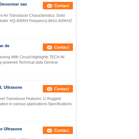
 Omvormer van
Contact
e Air Transducer Characteristics: Solid
 Model: KQ-400KH Frequency:(kHz) 400KHZ
an de
Contact
uring With Circuit Highlights TECH-IN
ry powered Technical data General
, Ultrasone
Contact
evel Transducer Features: 1) Rugged
lation in various applications Specifications:
e Ultrasone
Contact