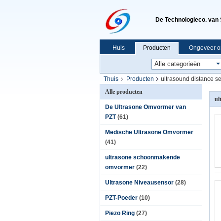
De Technologieco. van 
Huis
Producten
Ongeveer o
Thuis
Producten
ultrasound distance s
Alle producten
ul
De Ultrasone Omvormer van
PZT
(61)
Medische Ultrasone Omvormer
(41)
ultrasone schoonmakende
omvormer
(22)
Ultrasone Niveausensor
(28)
PZT-Poeder
(10)
Piezo Ring
(27)