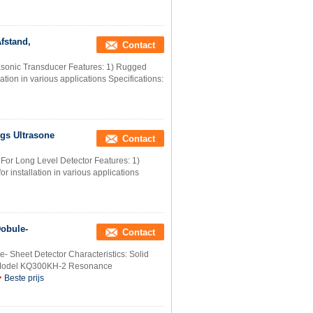
fstand,
Contact
asonic Transducer Features: 1) Rugged
lation in various applications Specifications:
ngs Ultrasone
Contact
For Long Level Detector Features: 1)
r installation in various applications
Dobule-
Contact
- Sheet Detector Characteristics: Solid
e Model KQ300KH-2 Resonance
Beste prijs