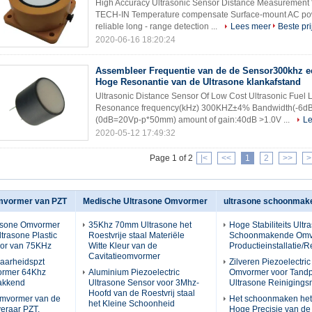
High Accuracy Ultrasonic Sensor Distance Measurement 
TECH-IN Temperature compensate Surface-mount AC pow
reliable long - range detection ...
Lees meer
Beste pri
2020-06-16 18:20:24
Assembleer Frequentie van de de Sensor300khz 
Hoge Resonantie van de Ultrasone klankafstand
Ultrasonic Distance Sensor Of Low Cost Ultrasonic Fue
Resonance frequency(kHz) 300KHZ±4% Bandwidth(-6dB) 
(0dB=20Vp-p*50mm) amount of gain:40dB >1.0V ...
Le
2020-05-12 17:49:32
Page 1 of 2
|<
<<
1
2
>>
>
mvormer van PZT
Medische Ultrasone Omvormer
ultrasone schoonma
rasone Omvormer
35Khz 70mm Ultrasone het
Hoge Stabiliteits Ultr
trasone Plastic
Roestvrije staal Materiële
Schoonmakende Omv
sor van 75KHz
Witte Kleur van de
Productieinstallatie/R
Cavitatieomvormer
aarheidspzt
Zilveren Piezoelectri
ormer 64Khz
Aluminium Piezoelectric
Omvormer voor Tandpu
lakkend
Ultrasone Sensor voor 3Mhz-
Ultrasone Reiniging
Hoofd van de Roestvrij staal
Omvormer van de
Het schoonmaken het
het Kleine Schoonheid
eraar PZT,
Hoge Precisie van de