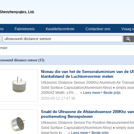
Shenzhenyujies, Ltd.
ns
Fabrieksreis
Kwaliteitscontrole
Contacteer ons
Vraag e
ensor
trasound distance sensor
(15)
Niveau die van het de Sensoraluminium van de Ul
klankafstand de Luchtomvormer meten
Ultrasonic Distance Sensor 200Khz Aluminum Air Transdu
Solid Surface Capsulation(Aluminium Alloy) ● simply a
200KHZ Width: ±3% ...
Lees meer
Beste prijs
2020-05-12 17:47:36
Snakt de Ultrasone de Afstandssensor 200Khz van
positiemeting Beroepsleven
Ultrasonic Distance Sensor For Position Measurement Air
Solid Surface Capsulation(Aluminium Alloy) ● simply ass
great tools to ...
Lees meer
Beste prijs