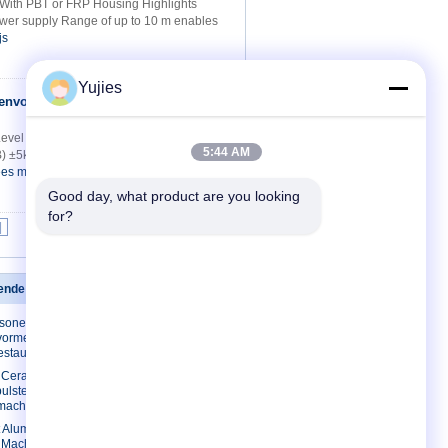
With PBT or FRP Housing Highlights
er supply Range of up to 10 m enables
js
Yujies
eenvoudig de
Contact
l Level Sensor Model KQ300KH-2
5:44 AM
±5kHz Min. Receive Sensitivity
es meer
Beste prijs
Good day, what product are you looking 
for?
|
kende omvormer
Contacteer ons
asone
Contacteer ons
ormer voor
Verzoek om een
estaurant
Citaat
c Ceramische
E-Mail
lsteller
smachine
Sitemap
 Aluminium
Mobiele site
 Machine Piezo