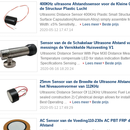
400KHz ultrasone Afstandssensor voor de Kleine
de Structuur Plastic Lucht
Ultrasonic Distance Sensor 400KHz Plastic Small Structur
Surface Capsulation(Aluminium Alloy) simply assemble
Width: ±5% Sensitivity...
Lees meer
Beste prijs
2020-05-12 17:47:14
Sensor van de de Schakelaar Ultrasone Afstand v
messings de Vernikkelde Huisvesting V1
Ultrasonic Distance Sensor With Pipe M30 Distance Meas
Temperature compensate LED for status indication Batte
Specifications Sensing ...
Lees meer
Beste prijs
2020-06-16 18:20:24
25mm Sensor van de Breedte de Ultrasone Afstand
het Niveauomvormer van 112KHz
Ultrasonic Distance Sensor Of 112KHz Ultrasonic Fuel L
sealed construction 2) Cylindrical design allows for instal
Best Operating ...
Lees meer
Beste prijs
2020-05-12 17:49:29
AC Sensor van de Voeding110-230v AC PBT FRP d
Afstand