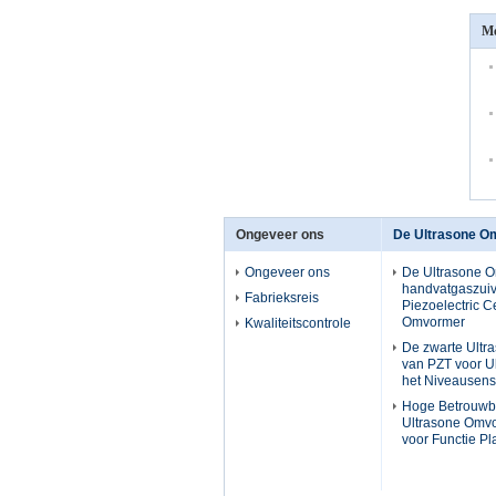
Me
Ongeveer ons
De Ultrasone O
Ongeveer ons
De Ultrasone 
handvatgaszuiv
Fabrieksreis
Piezoelectric 
Omvormer
Kwaliteitscontrole
De zwarte Ult
van PZT voor Ul
het Niveausen
Hoge Betrouwb
Ultrasone Omv
voor Functie P