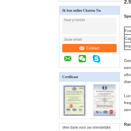
2.
Ik ben online Chatten Nu
Spe
Fre
Cap
Imp
Contact
Ges
een
ult
Certificaat
dia
Luc
fre
sen
Rat
Vele dank voor uw vriendelijke