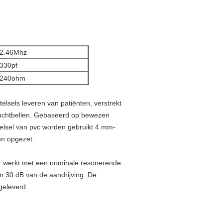
2.46Mhz
330pf
240ohm
elsels leveren van patiënten, verstrekt
 luchtbellen. Gebaseerd op bewezen
elsel van pvc worden gebruikt 4 mm-
en opgezet.
or werkt met een nominale resonerende
an 30 dB van de aandrijving. De
geleverd.