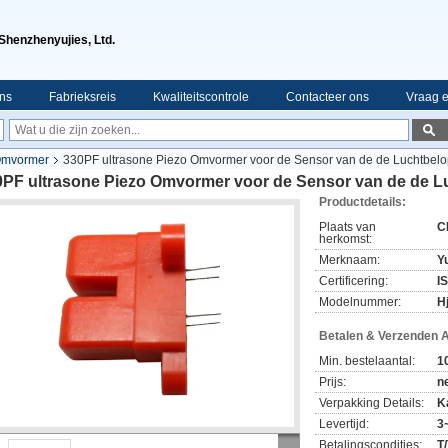
Shenzhenyujies, Ltd.
ns
Fabrieksreis
Kwaliteitscontrole
Contacteer ons
Vraag e
Omvormer
330PF ultrasone Piezo Omvormer voor de Sensor van de de Luchtbel
0PF ultrasone Piezo Omvormer voor de Sensor van de de L
Productdetails:
Plaats van
C
herkomst:
Merknaam:
Yu
Certificering:
I
Modelnummer:
H
Betalen & Verzenden 
Min. bestelaantal:
1
Prijs:
n
Verpakking Details:
K
Levertijd:
3
Betalingscondities:
T