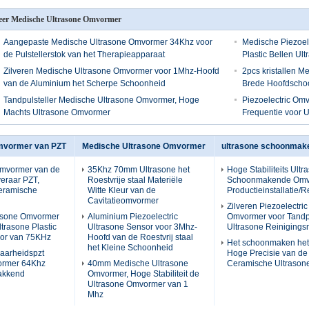
er Medische Ultrasone Omvormer
Aangepaste Medische Ultrasone Omvormer 34Khz voor
Medische Piezoel
de Pulstellerstok van het Therapieapparaat
Plastic Bellen Ul
Zilveren Medische Ultrasone Omvormer voor 1Mhz-Hoofd
2pcs kristallen 
van de Aluminium het Scherpe Schoonheid
Brede Hoofdscho
Tandpulsteller Medische Ultrasone Omvormer, Hoge
Piezoelectric Omv
Machts Ultrasone Omvormer
Frequentie voor 
mvormer van PZT
Medische Ultrasone Omvormer
ultrasone schoonma
Omvormer van de
35Khz 70mm Ultrasone het
Hoge Stabiliteits Ultr
eraar PZT,
Roestvrije staal Materiële
Schoonmakende Omv
Ceramische
Witte Kleur van de
Productieinstallatie/R
Cavitatieomvormer
Zilveren Piezoelectri
rasone Omvormer
Aluminium Piezoelectric
Omvormer voor Tandpu
trasone Plastic
Ultrasone Sensor voor 3Mhz-
Ultrasone Reiniging
sor van 75KHz
Hoofd van de Roestvrij staal
Het schoonmaken het
het Kleine Schoonheid
aarheidspzt
Hoge Precisie van de
ormer 64Khz
40mm Medische Ultrasone
Ceramische Ultraso
lakkend
Omvormer, Hoge Stabiliteit de
Ultrasone Omvormer van 1
Mhz