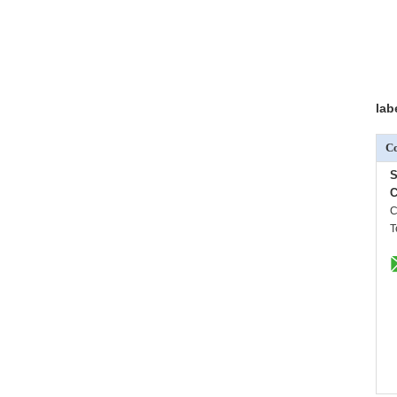
lab
Co
S
C
C
T