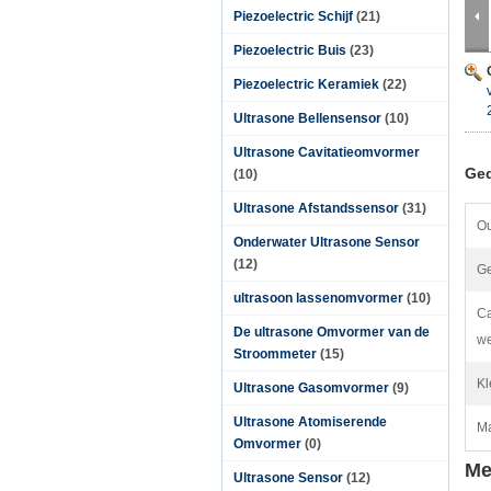
Piezoelectric Schijf
(21)
Piezoelectric Buis
(23)
Piezoelectric Keramiek
(22)
Ultrasone Bellensensor
(10)
Ultrasone Cavitatieomvormer
Ged
(10)
Ultrasone Afstandssensor
(31)
Ou
Onderwater Ultrasone Sensor
(12)
Ge
ultrasoon lassenomvormer
(10)
Ca
De ultrasone Omvormer van de
we
Stroommeter
(15)
Kl
Ultrasone Gasomvormer
(9)
Ultrasone Atomiserende
Ma
Omvormer
(0)
Me
Ultrasone Sensor
(12)