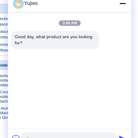
Yujies
ectric Omvormerultrasone klank voor
3:40 AM
trasone Sensor
Medische Ultrasone Piezo Omvormer voor
Good day, what product are you looking 
onheidsgaszuiveraar
for?
ormer van de roestvrij staal Hoge
Ultrasoon Gezichtsschoonheidsapparaat
kende omvormer
Contacteer ons
asone
Contacteer ons
ormer voor
Verzoek om een
estaurant
Citaat
c Ceramische
E-Mail
lsteller
smachine
Sitemap
 Aluminium
Mobiele site
 Machine Piezo
ne Omvormer