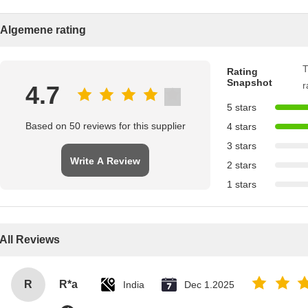
Algemene rating
T
Rating
Snapshot
r
4.7
5 stars
Based on 50 reviews for this supplier
4 stars
3 stars
Write A Review
2 stars
1 stars
All Reviews
R
R*a
India
Dec 1.2025