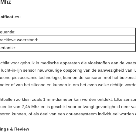
5Mhz
cificaties:
quentie:
acitieve weerstand:
edantie:
chikt voor gebruik in medische apparaten die vloeistoffen aan de vaatst
 lucht-in-lijn sensor nauwkeurige opsporing van de aanwezigheid van
rasone piezoceramic technologie, kunnen de sensoren met het buizenst
meter of van het silicone en kunnen in om het even welke richtlijn word
htbellen zo klein zoals 1 mm-diameter kan worden ontdekt. Elke sens
quentie van 2,45 Mhz en is geschikt voor ontvangt gevoeligheid neer v
soren kunnen, of als deel van een douanesysteem individueel worden 
ings & Review