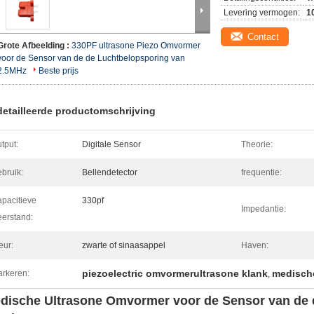
Levering vermogen:
1
Contact
Grote Afbeelding :
330PF ultrasone Piezo Omvormer
voor de Sensor van de de Luchtbelopsporing van
2.5MHz
Beste prijs
etailleerde productomschrijving
tput:
Digitale Sensor
Theorie:
bruik:
Bellendetector
frequentie:
pacitieve
330pf
Impedantie:
erstand:
eur:
zwarte of sinaasappel
Haven:
piezoelectric omvormerultrasone klank
medische
rkeren:
,
dische Ultrasone Omvormer voor de Sensor van de 