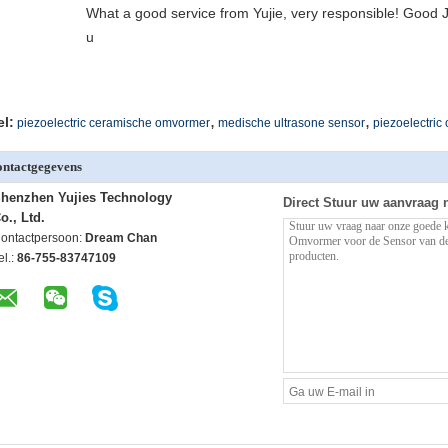
What a good service from Yujie, very responsible! Good J
u
,
,
el:
piezoelectric ceramische omvormer
medische ultrasone sensor
piezoelectric
ntactgegevens
henzhen Yujies Technology
Direct Stuur uw aanvraag 
o., Ltd.
ontactpersoon:
Dream Chan
el.:
86-755-83747109