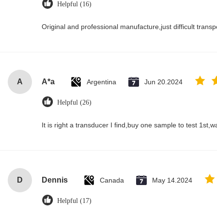
Helpful (16)
Original and professional manufacture,just difficult transpor
A
A*a
Argentina
Jun 20.2024
Helpful (26)
It is right a transducer I find,buy one sample to test 1st,
D
Dennis
Canada
May 14.2024
Helpful (17)