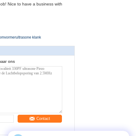
ob! Nice to have a business with
 omvormerultrasone klank
naar ons
Contact