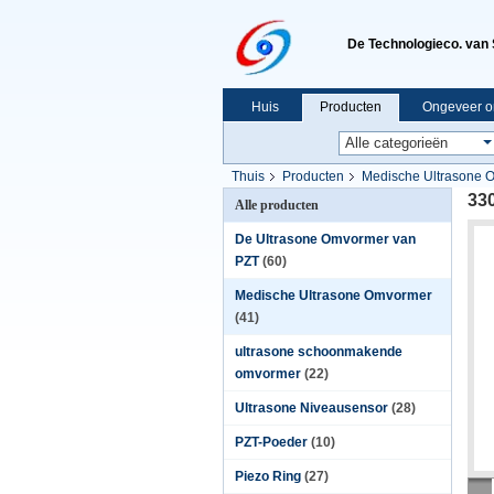
De Technologieco. van 
Huis
Producten
Ongeveer o
Thuis
Producten
Medische Ultrasone 
33
Alle producten
De Ultrasone Omvormer van
PZT
(60)
Medische Ultrasone Omvormer
(41)
ultrasone schoonmakende
omvormer
(22)
Ultrasone Niveausensor
(28)
PZT-Poeder
(10)
Piezo Ring
(27)