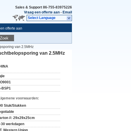
Sales & Support
86-755-83975226
Vraag een offerte aan
-
Email
Select Language
en offerte aan
Zoek
opsporing van 2.5MHz
uchtbelopsporing van 2.5MHz
HINA
jie
SO9001
j-BSP1
Algemene voorwaarden:
00 Stuk/Stukken
egotiable
arton #: 29x29x25cm
~30 werkdagen
/T, Western Union