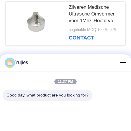
Zilveren Medische
Ultrasone Omvormer
voor 1Mhz-Hoofd van
de Aluminium het
negotiable MOQ:100 Stuk/Stukken
Scherpe Schoonheid
CONTACT
populaire categorieën
Yujies
Alle
11:37 PM
De Ultrasone
Medische Ultrasone
Omvormer van PZT
Omvormer
Good day, what product are you looking for?
ultrasone
Ultrasone
schoonmakende
Niveausensor
omvormer