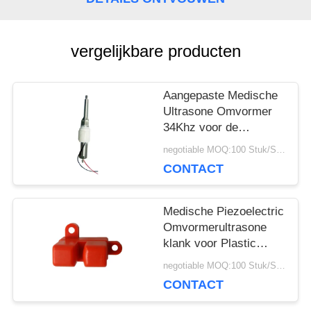
POLICY
vergelijkbare producten
Aangepaste Medische
Ultrasone Omvormer
34Khz voor de
Pulstellerstok van het
negotiable MOQ:100 Stuk/Stukken
Therapieapparaat
CONTACT
Medische Piezoelectric
Omvormerultrasone
klank voor Plastic
Bellen Ultrasone
negotiable MOQ:100 Stuk/Stukken
Sensor
CONTACT