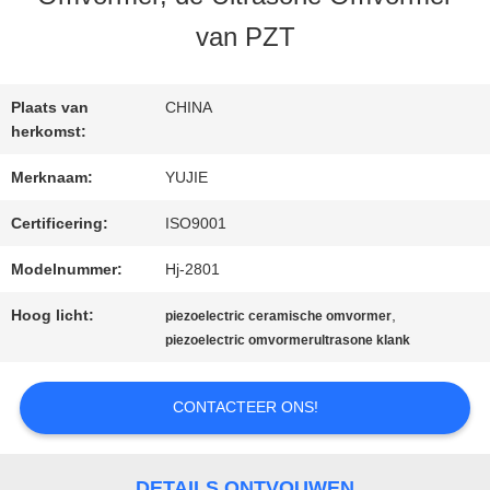
KWALITEITSCONTROLE
van PZT
CONTACTEER
Plaats van
CHINA
ONS
herkomst:
Merknaam:
YUJIE
VERZOEK
Certificering:
ISO9001
OM EEN
Modelnummer:
Hj-2801
CITAAT
Hoog licht:
,
piezoelectric ceramische omvormer
piezoelectric omvormerultrasone klank
SITEMAP
CONTACTEER ONS!
PRIVACY
DETAILS ONTVOUWEN