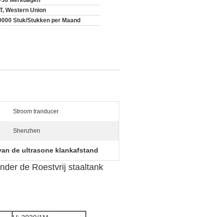
~30 werkdagen
/T, Western Union
0000 Stuk/Stukken per Maand
Stroom tranducer
Shenzhen
van de ultrasone klankafstand
der de Roestvrij staaltank