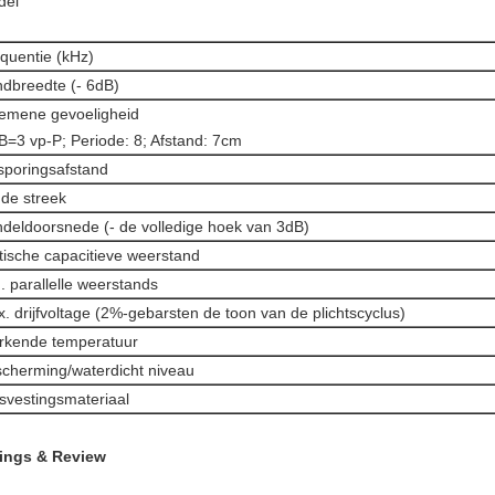
del
quentie (kHz)
dbreedte (- 6dB)
emene gevoeligheid
B=3 vp-P; Periode: 8; Afstand: 7cm
poringsafstand
nde streek
deldoorsnede (- de volledige hoek van 3dB)
tische capacitieve weerstand
. parallelle weerstands
. drijfvoltage (2%-gebarsten de toon van de plichtscyclus)
rkende temperatuur
cherming/waterdicht niveau
svestingsmateriaal
ings & Review