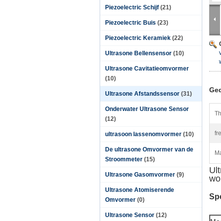
Piezoelectric Schijf
(21)
Piezoelectric Buis
(23)
Piezoelectric Keramiek
(22)
Ultrasone Bellensensor
(10)
Ultrasone Cavitatieomvormer
(10)
Ged
Ultrasone Afstandssensor
(31)
Onderwater Ultrasone Sensor
Th
(12)
fr
ultrasoon lassenomvormer
(10)
De ultrasone Omvormer van de
Ma
Stroommeter
(15)
Ul
Ultrasone Gasomvormer
(9)
wo
Ultrasone Atomiserende
Spe
Omvormer
(0)
Ultrasone Sensor
(12)