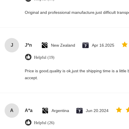
Original and professional manufacture,just difficult transpor
J
J*n
New Zealand
Apr 16.2025
Helpful (19)
Price is good,quality is ok,just the shipping time is a little bi
accept.
A
A*a
Argentina
Jun 20.2024
Helpful (26)