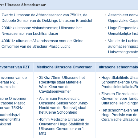
er Ultrasone Afstandssensor
Zwarte Ultrasone de Afstandssensor van 75KHz, de
Assembleer eenvo
Dubbele Sensor van de Dekkings Ultrasone Brandstof
Oppervlakte Caps
200Khz ultrasone Afstandssensor, Ultrasone het
Hoge Frequentie d
Niveausensor van Luchttranducer
Gemakkelijke Insta
400KHz ultrasone Afstandssensor voor de Kleine
Van de de Lucht
Omvormer van de Structuur Plastic Lucht
automatiseringsco
Huisvestingsmate
mvormer van PZT
Medische Ultrasone Omvormer
ultrasone schoonma
Omvormer van de
35Khz 70mm Ultrasone het
Hoge Stabiliteits Ultr
eraar PZT,
Roestvrije staal Materiële
Schoonmakende Omv
Ceramische
Witte Kleur van de
Productieinstallatie/R
Cavitatieomvormer
Zilveren Piezoelectri
rasone Omvormer
Aluminium Piezoelectric
Omvormer voor Tandpu
trasone Plastic
Ultrasone Sensor voor 3Mhz-
Ultrasone Reiniging
sor van 75KHz
Hoofd van de Roestvrij staal
Het schoonmaken het
het Kleine Schoonheid
aarheidspzt
Hoge Precisie van de
ormer 64Khz
40mm Medische Ultrasone
Ceramische Ultraso
lakkend
Omvormer, Hoge Stabiliteit de
Ultrasone Omvormer van 1
Mhz