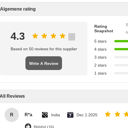
Algemene rating
T
Rating
Snapshot
r
4.3
5 stars
Based on 50 reviews for this supplier
4 stars
3 stars
Write A Review
2 stars
1 stars
All Reviews
R
R*a
India
Dec 1.2025
Helpful (16)