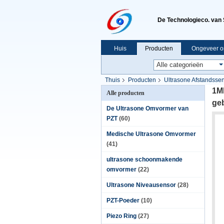
De Technologieco. van 
Huis
Producten
Ongeveer o
Thuis
Producten
Ultrasone Afstandsse
1Mh
Alle producten
geb
De Ultrasone Omvormer van
PZT
(60)
Medische Ultrasone Omvormer
(41)
ultrasone schoonmakende
omvormer
(22)
Ultrasone Niveausensor
(28)
PZT-Poeder
(10)
Piezo Ring
(27)