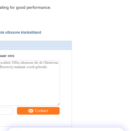
waiting for good performance.
de ultrasone klankafstand
naar ons
Contact