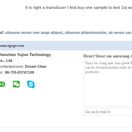
It is right a transducer I find,buy one sample to test 1st,
,
,
el:
ultrasone sensor over lange afstand
ultrasone afstandsmodule
de sensor van 
ntactgegevens
henzhen Yujies Technology
Direct Stuur uw aanvraag 
o., Ltd.
ontactpersoon:
Dream Chan
el.:
86-755-83747109