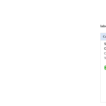
lab
Co
S
C
C
T