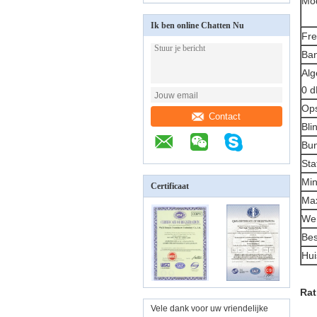
Mo
Ik ben online Chatten Nu
Fre
Ban
Alg
0 d
Ops
Contact
Bli
Bun
Sta
Min
Certificaat
Max
We
Bes
Hui
Rat
Vele dank voor uw vriendelijke