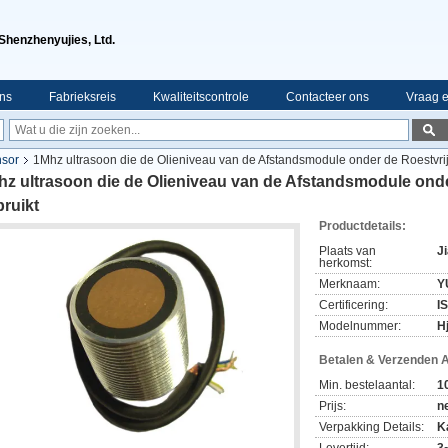
Shenzhenyujies, Ltd.
ns
Fabrieksreis
Kwaliteitscontrole
Contacteer ons
Vraag e
nsor
1Mhz ultrasoon die de Olieniveau van de Afstandsmodule onder de Roestvrij 
z ultrasoon die de Olieniveau van de Afstandsmodule onder
ruikt
Productdetails:
Plaats van
J
herkomst:
Merknaam:
Y
Certificering:
I
Modelnummer:
H
Betalen & Verzenden 
Min. bestelaantal:
1
Prijs:
n
Verpakking Details:
K