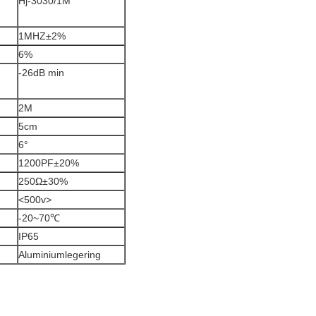
Hj-3030/1M
1MHZ±2%
6%
-26dB min
2M
5cm
6°
1200PF±20%
250Ω±30%
<500v>
-20~70℃
IP65
Aluminiumlegering