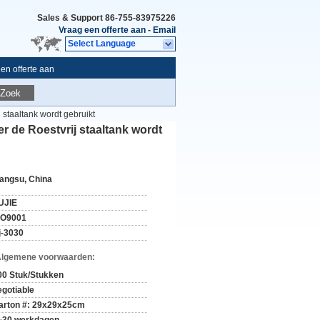
Sales & Support
86-755-83975226
Vraag een offerte aan
-
Email
Select Language
en offerte aan
Zoek
staaltank wordt gebruikt
 de Roestvrij staaltank wordt
iangsu, China
UJIE
SO9001
j-3030
Algemene voorwaarden:
00 Stuk/Stukken
egotiable
arton #: 29x29x25cm