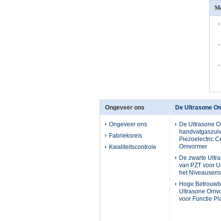
Me
Ongeveer ons
De Ultrasone O
Ongeveer ons
De Ultrasone 
handvatgaszuiv
Fabrieksreis
Piezoelectric 
Omvormer
Kwaliteitscontrole
De zwarte Ult
van PZT voor Ul
het Niveausen
Hoge Betrouwb
Ultrasone Omv
voor Functie P