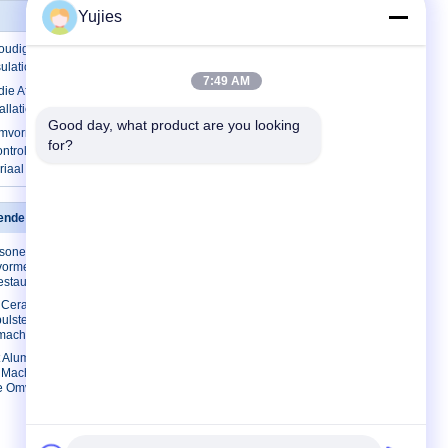
Yujies
udig Ultrasone de Afstands Stevige
ulation van de Sensormaatregel
7:49 AM
ie Afstand meet die Ultrasone Sensor
llatie gebruikt
Good day, what product are you looking 
omvormer 40KHz van de
for?
ntrole Ultrasoon Plastic de
riaal
kende omvormer
Contacteer ons
asone
Contacteer ons
ormer voor
Verzoek om een
estaurant
Citaat
c Ceramische
E-Mail
lsteller
smachine
Sitemap
 Aluminium
Mobiele site
 Machine Piezo
ne Omvormer