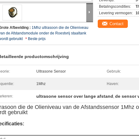
Levertijd:
3
Betalingscondities:
T
Levering vermogen:
1
Contact
Grote Afbeelding :
1Mhz ultrasoon die de Olieniveau
van de Afstandsmodule onder de Roestvrij staaltank
wordt gebruikt
Beste prijs
etailleerde productomschrijving
eorie:
Ultrasone Sensor
Gebruik:
equentie:
1Mhz
Haven:
ultrasone sensor over lange afstand
de sensor 
rkeren:
,
trasoon die de Olieniveau van de Afstandssensor 1Mhz on
rdt gebruikt
cificaties: