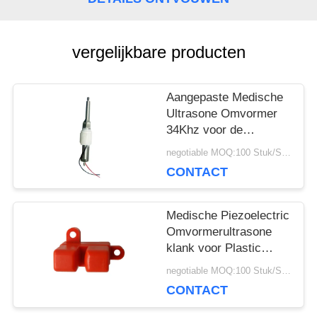
POLICY
vergelijkbare producten
Aangepaste Medische
Ultrasone Omvormer
34Khz voor de
Pulstellerstok van het
negotiable MOQ:100 Stuk/Stukken
Therapieapparaat
CONTACT
Medische Piezoelectric
Omvormerultrasone
klank voor Plastic
Bellen Ultrasone
negotiable MOQ:100 Stuk/Stukken
Sensor
CONTACT