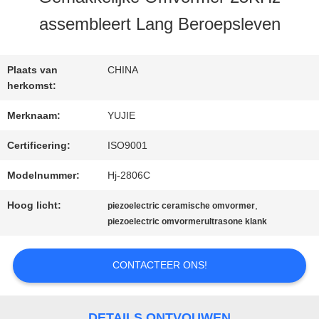
KWALITEITSCONTROLE
assembleert Lang Beroepsleven
CONTACTEER
Plaats van
CHINA
ONS
herkomst:
Merknaam:
YUJIE
VERZOEK
Certificering:
ISO9001
OM EEN
Modelnummer:
Hj-2806C
CITAAT
Hoog licht:
,
piezoelectric ceramische omvormer
piezoelectric omvormerultrasone klank
SITEMAP
CONTACTEER ONS!
PRIVACY
DETAILS ONTVOUWEN