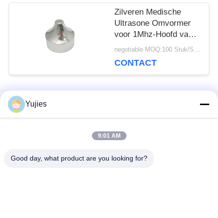
Zilveren Medische
Ultrasone Omvormer
voor 1Mhz-Hoofd van
de Aluminium het
negotiable MOQ:100 Stuk/Stukken
Scherpe Schoonheid
CONTACT
populaire categorieën
Yujies
Alle
9:01 AM
De Ultrasone
Medische Ultrasone
Omvormer van PZT
Omvormer
Good day, what product are you looking for?
ultrasone
Ultrasone
schoonmakende
Niveausensor
omvormer