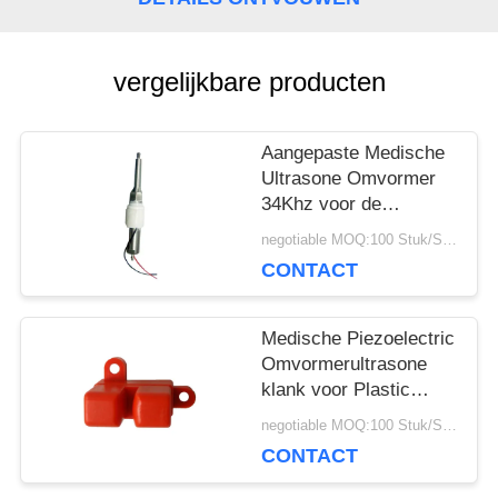
POLICY
vergelijkbare producten
Aangepaste Medische
Ultrasone Omvormer
34Khz voor de
Pulstellerstok van het
negotiable MOQ:100 Stuk/Stukken
Therapieapparaat
CONTACT
Medische Piezoelectric
Omvormerultrasone
klank voor Plastic
Bellen Ultrasone
negotiable MOQ:100 Stuk/Stukken
Sensor
CONTACT