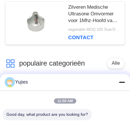
Zilveren Medische
Ultrasone Omvormer
voor 1Mhz-Hoofd van
de Aluminium het
negotiable MOQ:100 Stuk/Stukken
Scherpe Schoonheid
CONTACT
populaire categorieën
Alle
Yujies
De Ultrasone
Medische Ultrasone
Omvormer van PZT
Omvormer
11:50 AM
ultrasone
Ultrasone
Good day, what product are you looking for?
schoonmakende
Niveausensor
omvormer