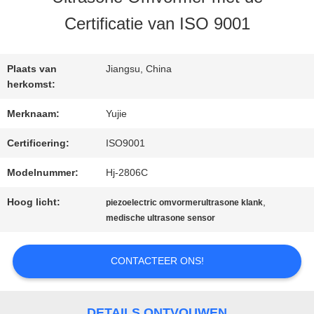
KWALITEITSCONTROLE
Certificatie van ISO 9001
CONTACTEER
Plaats van
Jiangsu, China
ONS
herkomst:
Merknaam:
Yujie
VERZOEK
Certificering:
ISO9001
OM EEN
Modelnummer:
Hj-2806C
CITAAT
Hoog licht:
,
piezoelectric omvormerultrasone klank
medische ultrasone sensor
SITEMAP
CONTACTEER ONS!
PRIVACY
DETAILS ONTVOUWEN