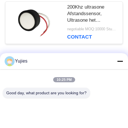
200Khz ultrasone
Afstandssensor,
Ultrasone het
Niveausensor van
negotiable MOQ:10000 Stukken (partij 100)
Luchttranducer
CONTACT
populaire categorieën
Yujies
Alle
10:25 PM
De Ultrasone
Medische Ultrasone
Omvormer van PZT
Omvormer
Good day, what product are you looking for?
ultrasone
Ultrasone
schoonmakende
Niveausensor
omvormer