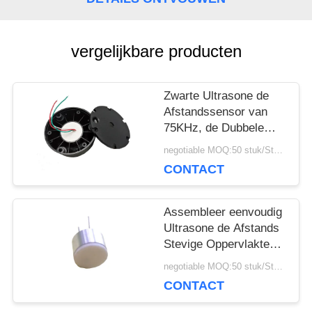
POLICY
vergelijkbare producten
Zwarte Ultrasone de
Afstandssensor van
75KHz, de Dubbele
Sensor van de
negotiable MOQ:50 stuk/Stukken
Dekkings Ultrasone
CONTACT
Brandstof
Assembleer eenvoudig
Ultrasone de Afstands
Stevige Oppervlakte
Capsulation van de
negotiable MOQ:50 stuk/Stukken
Sensormaatregel
CONTACT