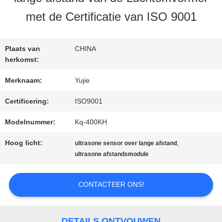
KWALITEITSCONTROLE
met de Certificatie van ISO 9001
CONTACTEER
Plaats van
CHINA
ONS
herkomst:
Merknaam:
Yujie
VERZOEK
Certificering:
ISO9001
OM EEN
Modelnummer:
Kq-400KH
CITAAT
Hoog licht:
,
ultrasone sensor over lange afstand
ultrasone afstandsmodule
SITEMAP
CONTACTEER ONS!
PRIVACY
DETAILS ONTVOUWEN