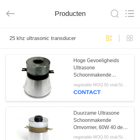
2025
Shenzhen
Yujies
Technology
Producten
Co.,
Ltd..
All
Rights
HUIS
Reserved.
25 khz ultrasonic transducer
PRODUCTEN
Hoge Gevoeligheids
Ultrasone
ONGEVEER
Schoonmakende
ONS
Omvormer, 110W 25 de
negotiable MOQ:50 stuk/Stukken
Ultrasone Omvormer
CONTACT
van Khz
FABRIEKSREIS
Duurzame Ultrasone
KWALITEITSCONTROLE
Schoonmakende
Omvormer, 60W 40 de
Ultrasone Omvormer
negotiable MOQ:50 stuk/Stukken