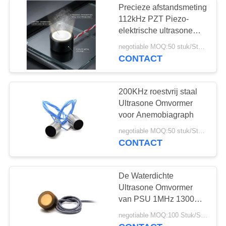
Precieze afstandsmeting
112kHz PZT Piezo-
elektrische ultrasone
omvormer voor detectie
negotiable MOQ:50 stuk/Stukken
van het vloeistofniveau
CONTACT
200KHz roestvrij staal
Ultrasone Omvormer
voor Anemobiagraph
negotiable MOQ:50 stuk/Stukken
CONTACT
De Waterdichte
Ultrasone Omvormer
van PSU 1MHz 1300PF
IP68
negotiable MOQ:100 Stuk/Stukken