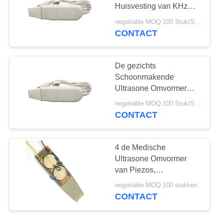
Huisvesting van KHz
Ultrasone Duurzame
negotiable MOQ:100 Stuk/Stukken
Gemakkelijk
CONTACT
assembleert
De gezichts
Schoonmakende
Ultrasone Omvormer
van PZT, 25 KHz
negotiable MOQ:100 Stuk/Stukken
Ultrasone Omvormer
CONTACT
4 de Medische
Ultrasone Omvormer
van Piezos,
Huidgaszuiveraar 25 de
negotiable MOQ:100 stukken
Ultrasone Omvormer
CONTACT
van Khz