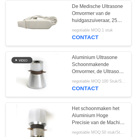
De Medische Ultrasone
Omvormer van de
huidgaszuiveraar, 25
KHz Ultrasone
negotiable MOQ:1 stuk
Omvormer
CONTACT
Aluminium Ultrasone
Schoonmakende
Omvormer, de Ultrasone
Piezo Omvormer van
negotiable MOQ:100 Stuk/Stukken
25KHz 60W
CONTACT
Het schoonmaken het
Aluminium Hoge
Precisie van de Machine
Piezo Ceramische
negotiable MOQ:50 stuk/Stukken
Ultrasone Omvormer