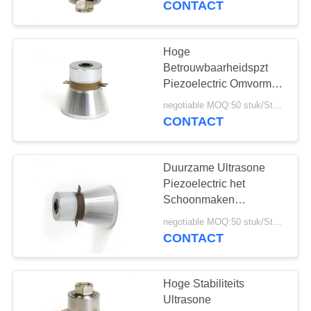
CONTACT
Hoge
Betrouwbaarheidspzt
Piezoelectric Omvormer
voor Ultrasone
negotiable MOQ:50 stuk/Stukken
Schoonmakende
CONTACT
Machine
Duurzame Ultrasone
Piezoelectric het
Schoonmaken
Omvormer Lange
negotiable MOQ:50 stuk/Stukken
Levensduur
CONTACT
Hoge Stabiliteits
Ultrasone