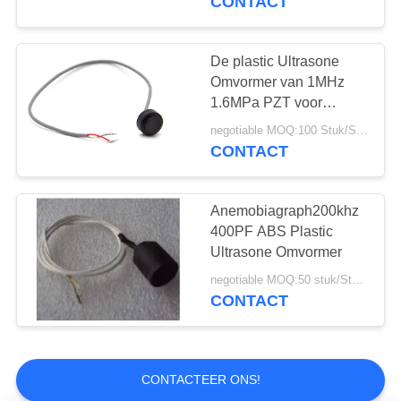
CONTACT
De plastic Ultrasone
Omvormer van 1MHz
1.6MPa PZT voor
Stroommeter
negotiable MOQ:100 Stuk/Stukken
CONTACT
Anemobiagraph200khz
400PF ABS Plastic
Ultrasone Omvormer
negotiable MOQ:50 stuk/Stukken
CONTACT
CONTACTEER ONS!