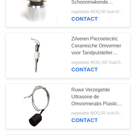
Schoonmakende
Omvormer voor
negotiable MOQ:50 stuk/Stukken
Productieinstallatie/Restauran
CONTACT
Zilveren Piezoelectric
Ceramische Omvormer
voor Tandpulsteller
Ultrasone
negotiable MOQ:100 Stuk/Stukken
Reinigingsmachine
CONTACT
Ruwe Verzegelde
Ultrasone de
Omvormerabs Plastic
400PF van PZT voor
negotiable MOQ:50 stuk/Stukken
Anemometer
CONTACT