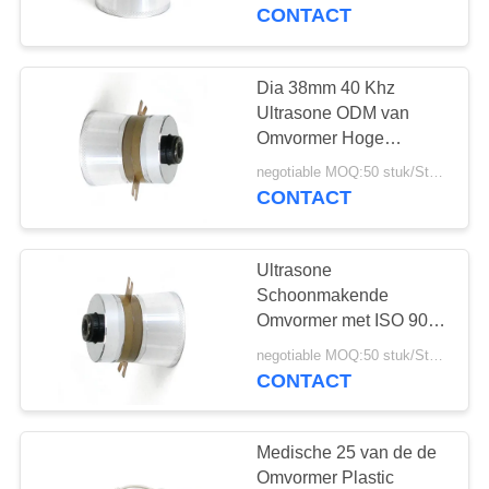
CONTACTEER
van Khz
CONTACT
ONS
Dia 38mm 40 Khz
VERZOEK
Ultrasone ODM van
OM EEN
Omvormer Hoge
Prestaties Beschikbare
CITAAT
negotiable MOQ:50 stuk/Stukken
OEM
CONTACT
SITEMAP
Ultrasone
Schoonmakende
PRIVACY
Omvormer met ISO 9001
Ultrasone Omvormer Op
POLICY
negotiable MOQ:50 stuk/Stukken
hoge temperatuur voor
CONTACT
het Schoonmaken Hoge
Betrouwbaarheid
Medische 25 van de de
Omvormer Plastic