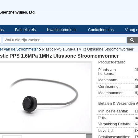
Shenzhenyujies, Ltd.
ns
Fabrieksreis
Kwaliteitscontrole
Contacteer ons
Vraag e
er van de Stroommeter
Plastic PPS 1.6MPa 1MHz Ultrasone Stroomomvormer
astic PPS 1.6MPa 1MHz Ultrasone Stroomomvormer
Productdetails:
Plaats van
J
herkomst:
Merknaam:
Yu
Certificering:
I
Modelnummer:
H
Betalen & Verzenden 
Min. bestelaantal:
1
Prijs:
n
Verpakking Details:
K
Levertijd:
3
Betalingscondities:
T