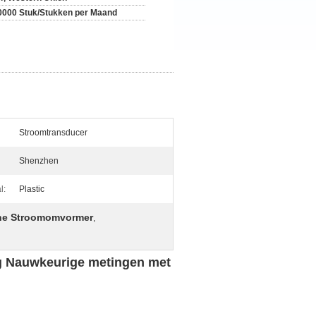
0000 Stuk/Stukken per Maand
Stroomtransducer
Shenzhen
l:
Plastic
one Stroomomvormer
,
ng Nauwkeurige metingen met