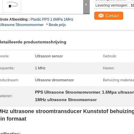
Levering vermogen:
1
Contact
Grote Afbeelding :
Plastic PPS 1.6MPa 1MHz
Ultrasone Stroomomvormer
Beste prijs
etailleerde productomschrijving
eorie:
Ultrasoon sensor
Gebruik:
equentie:
1 MHz
Haven:
oductnaam:
Ultrasone stroomsensor
Behuizing materiaa
PPS Ultrasone Stroomomvormer
1.6Mpa ultras
,
rkeren:
1MHz ultrasone Stroomsensor
MHz ultrasone stroomtransducer Kunststof behuizi
ein formaat
cificaties: