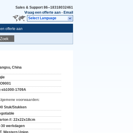
Sales & Support
86--18318032461
Vraag een offerte aan
-
Email
Select Language
en offerte aan
Zoek
iangsu, China
jie
SO9001
j-sb1000-1709A
Algemene voorwaarden:
00 Stuk/Stukken
egotiable
arton #: 22x22x18cm
~30 werkdagen
/T, Western Union