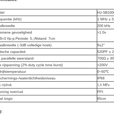
del
HJ-SB100
quentie (kHz)
1 MHz ± 
ndbreedte
200 kHz
emene gevoeligheid
>1.0v
B=3 Vp-p;
Periode: 5;
;Afstand: 7cm
aalbreedte (-3dB volledige hoek)
9±2°
tische capaciteit
520PF ± 
.parallelle weerstand
700Ω ± 3
.rijspanning (2% duty cycle tone burst)
<200V
rijfstemperatuur
0~50℃
chermings-/waterdichtheidsniveau
IP68
.rijdruk
1,6 MPa
uizing materiaal
PPS
65cm
ad lengte
Q: