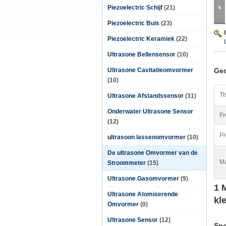
Piezoelectric Schijf
(21)
Piezoelectric Buis
(23)
Piezoelectric Keramiek
(22)
Ultrasone Bellensensor
(10)
Ultrasone Cavitatieomvormer
Ged
(10)
Th
Ultrasone Afstandssensor
(31)
Onderwater Ultrasone Sensor
Fr
(12)
Pr
ultrasoon lassenomvormer
(10)
De ultrasone Omvormer van de
Ma
Stroommeter
(15)
Ultrasone Gasomvormer
(9)
1 
Ultrasone Atomiserende
kl
Omvormer
(0)
Ultrasone Sensor
(12)
Spe