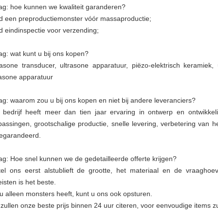
ag: hoe kunnen we kwaliteit garanderen?
ijd een preproductiemonster vóór massaproductie;
ijd eindinspectie voor verzending;
ag: wat kunt u bij ons kopen?
rasone transducer, ultrasone apparatuur, piëzo-elektrisch keramiek,
rasone apparatuur
ag: waarom zou u bij ons kopen en niet bij andere leveranciers?
 bedrijf heeft meer dan tien jaar ervaring in ontwerp en ontwikkeli
passingen, grootschalige productie, snelle levering, verbetering van 
gegarandeerd.
ag: Hoe snel kunnen we de gedetailleerde offerte krijgen?
tel ons eerst alstublieft de grootte, het materiaal en de vraaghoe
eisten is het beste.
 u alleen monsters heeft, kunt u ons ook opsturen.
zullen onze beste prijs binnen 24 uur citeren, voor eenvoudige items zu