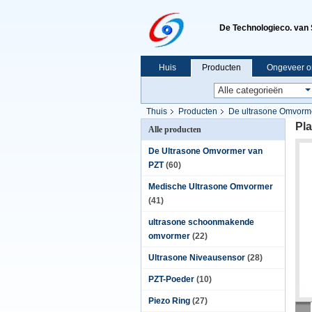
De Technologieco. van 
Huis
Producten
Ongeveer o
Thuis
Producten
De ultrasone Omvorm
Pl
Alle producten
De Ultrasone Omvormer van
PZT
(60)
Medische Ultrasone Omvormer
(41)
ultrasone schoonmakende
omvormer
(22)
Ultrasone Niveausensor
(28)
PZT-Poeder
(10)
Piezo Ring
(27)