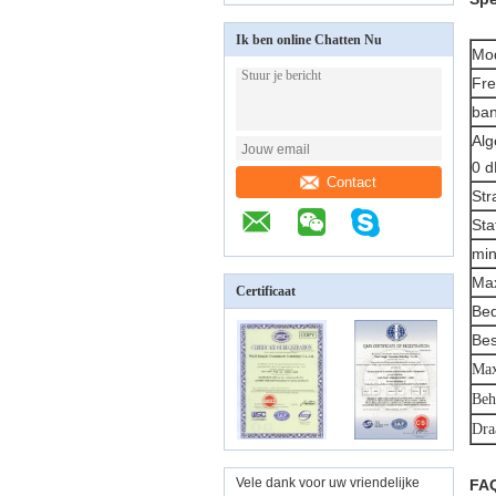
Ik ben online Chatten Nu
Mo
Fre
ba
Alg
0 d
Contact
Str
Sta
min
Max
Certificaat
Bed
Bes
Max
Beh
Dra
Vele dank voor uw vriendelijke
FA