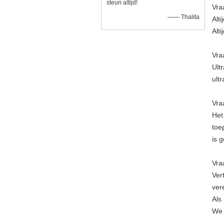
steun altijd!
Vra
—— Thalita
Alt
Alt
Vra
Ult
ult
Vra
Het
toe
is 
Vra
Ver
ver
Als
We 