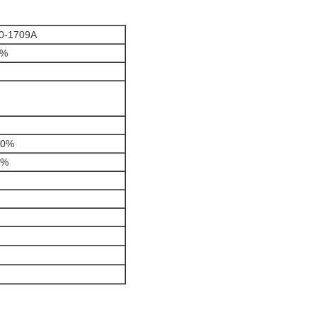
0-1709A
5%
20%
0%