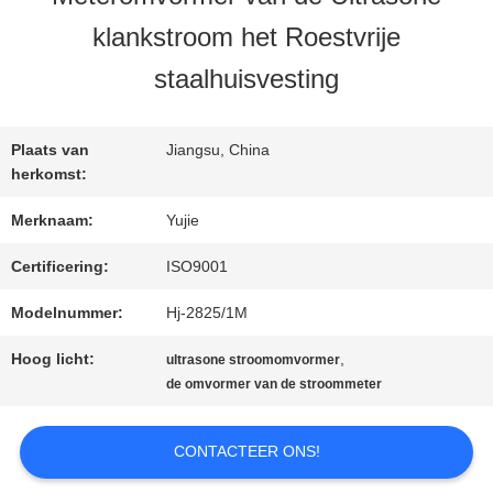
KWALITEITSCONTROLE
klankstroom het Roestvrije
staalhuisvesting
CONTACTEER
ONS
Plaats van
Jiangsu, China
herkomst:
VERZOEK
Merknaam:
Yujie
OM EEN
Certificering:
ISO9001
Modelnummer:
Hj-2825/1M
CITAAT
Hoog licht:
,
ultrasone stroomomvormer
de omvormer van de stroommeter
SITEMAP
CONTACTEER ONS!
PRIVACY