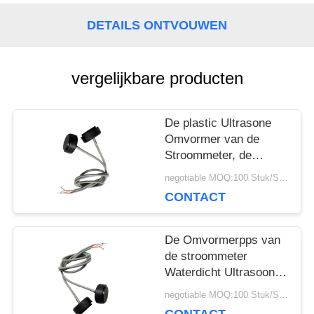
POLICY
DETAILS ONTVOUWEN
vergelijkbare producten
De plastic Ultrasone
Omvormer van de
Stroommeter, de
Ultrasone Omvormer
negotiable MOQ:100 Stuk/Stukken
1200PF van 1MHz
CONTACT
De Omvormerpps van
de stroommeter
Waterdicht Ultrasoon
Huisvestings Lang
negotiable MOQ:100 Stuk/Stukken
Beroepsleven