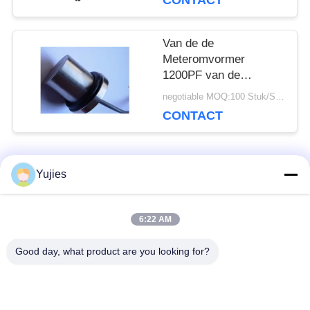
CONTACT
Van de de
Meteromvormer
1200PF van de
roestvrij staal de
negotiable MOQ:100 Stuk/Stukken
Ultrasone Stroom
CONTACT
Statische Capacitieve
weerstand
populaire categorieën
Yujies
Alle
6:22 AM
De Ultrasone
Medische Ultrasone
Omvormer van PZT
Omvormer
Good day, what product are you looking for?
ultrasone
Ultrasone
schoonmakende