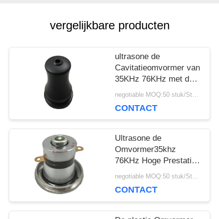
POLICY
vergelijkbare producten
ultrasone de
Cavitatieomvormer van
35KHz 76KHz met de
Certificatie van ISO
negotiable MOQ:50 stuk/Stukken
9001
CONTACT
Ultrasone de
Omvormer35khz
76KHz Hoge Prestaties
van de Roestvrij
negotiable MOQ:50 stuk/Stukken
staalcavitatie
CONTACT