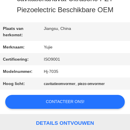
KWALITEITSCONTROLE
Piezoelectric Beschikbare OEM
CONTACTEER
Plaats van
Jiangsu, China
ONS
herkomst:
Merknaam:
Yujie
VERZOEK
Certificering:
ISO9001
OM EEN
Modelnummer:
Hj-7035
CITAAT
Hoog licht:
,
cavitatieomvormer
piezo omvormer
CONTACTEER ONS!
SITEMAP
DETAILS ONTVOUWEN
PRIVACY