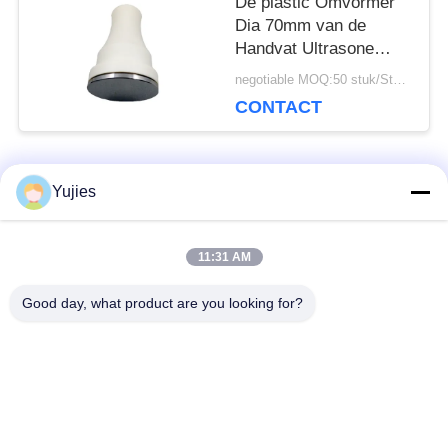
De plastic Omvormer
Dia 70mm van de
Handvat Ultrasone
Cavitatie Dubbele
negotiable MOQ:50 stuk/Stukken
Frequentie
CONTACT
populaire categorieën
Yujies
Alle
11:31 AM
De Ultrasone
Medische Ultrasone
Omvormer van PZT
Omvormer
Good day, what product are you looking for?
ultrasone
Ultrasone
schoonmakende
Niveausensor
omvormer