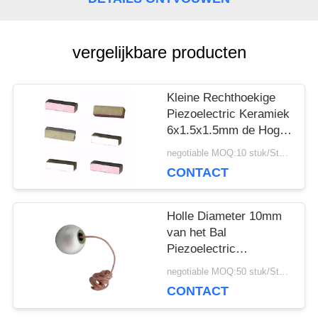
POLICY
vergelijkbare producten
Kleine Rechthoekige
Piezoelectric Keramiek
6x1.5x1.5mm de Hoge
Prestaties van 246KHz
negotiable MOQ:10 stuk/Stukken
CONTACT
Holle Diameter 10mm
van het Bal
Piezoelectric
Ceramische Element
negotiable MOQ:50 stuk/Stukken
voor Oceanografie
CONTACT