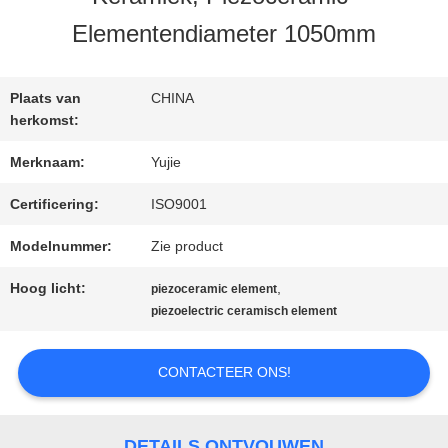
KWALITEITSCONTROLE
Elementendiameter 1050mm
CONTACTEER
Plaats van
CHINA
ONS
herkomst:
Merknaam:
Yujie
VERZOEK
Certificering:
ISO9001
OM EEN
Modelnummer:
Zie product
CITAAT
Hoog licht:
,
piezoceramic element
piezoelectric ceramisch element
SITEMAP
CONTACTEER ONS!
PRIVACY
DETAILS ONTVOUWEN