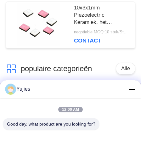
10x3x1mm
Piezoelectric
Keramiek, het
Elementen Lange
negotiable MOQ:10 stuk/Stukken
Levensduur van
CONTACT
144KHz PZT
populaire categorieën
Alle
Yujies
De Ultrasone
Medische Ultrasone
Omvormer van PZT
Omvormer
12:00 AM
ultrasone
Ultrasone
Good day, what product are you looking for?
schoonmakende
Niveausensor
omvormer