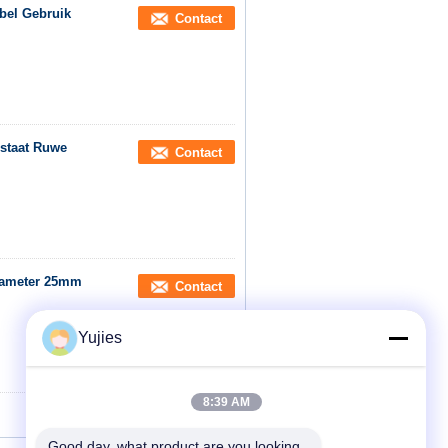
bel Gebruik
Contact
staat Ruwe
Contact
diameter 25mm
Contact
Yujies
8:39 AM
Good day, what product are you looking 