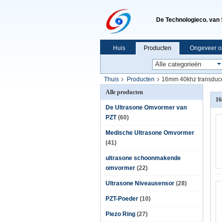
De Technologieco. van 
Huis
Producten
Ongeveer o
Thuis
Producten
16mm 40khz transduc
Alle producten
16
De Ultrasone Omvormer van
PZT
(60)
Medische Ultrasone Omvormer
(41)
ultrasone schoonmakende
omvormer
(22)
Ultrasone Niveausensor
(28)
PZT-Poeder
(10)
Piezo Ring
(27)