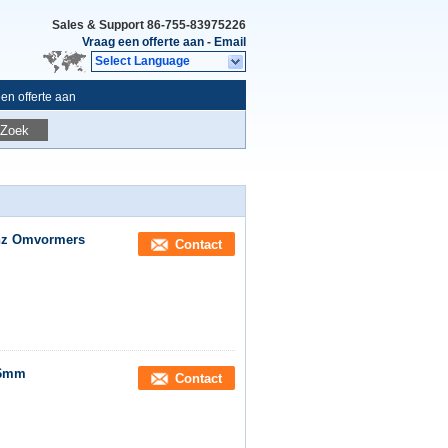
Sales & Support
86-755-83975226
Vraag een offerte aan
-
Email
Select Language
en offerte aan
Zoek
khz Omvormers
Contact
 16mm
Contact